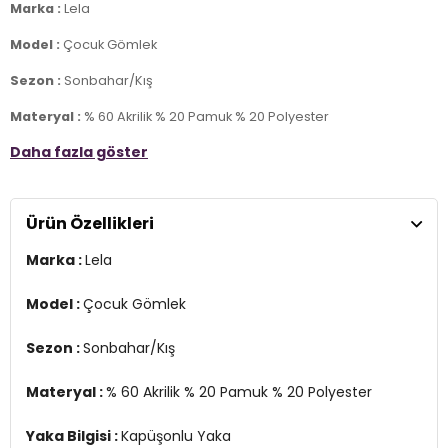
Marka :
Lela
Model :
Çocuk Gömlek
Sezon :
Sonbahar/Kış
Materyal :
% 60 Akrilik % 20 Pamuk % 20 Polyester
Daha fazla göster
Yaka Bilgisi :
Kapüşonlu Yaka
Kapama Bilgisi :
Düğmeli
Ürün Özellikleri
Kol Bilgisi :
Uzun Kol
Marka :
Lela
Cep Bilgisi :
Çift Cepli
Detay :
Model :
Çocuk Gömlek
-Ekoseli
-Standart uzunluk
Sezon :
Sonbahar/Kış
-Model 5-6 yaş giymiştir
Üretim Yeri :
Türkiye
Materyal :
% 60 Akrilik % 20 Pamuk % 20 Polyester
4DK1CF24W81780.65135
Yaka Bilgisi :
Kapüşonlu Yaka