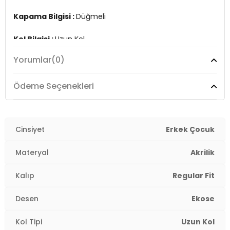
Kapama Bilgisi :
Düğmeli
Kol Bilgisi :
Uzun Kol
Yorumlar
(0)
Cep Bilgisi :
Çift Cepli
Detay :
Ödeme Seçenekleri
-Ekoseli
-Standart uzunluk
-Model 5-6 yaş giymiştir
Cinsiyet
Erkek Çocuk
Üretim Yeri :
Türkiye
4DK1CF24W81780.65135
Materyal
Akrilik
Kalıp
Regular Fit
Desen
Ekose
Kol Tipi
Uzun Kol