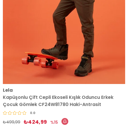
Lela
Kapüşonlu Çift Cepli Ekoseli Kışlık Oduncu Erkek
Çocuk Gömlek CF24W81780 Haki-Antrasit
0.0
₺424,99
₺499,99
15