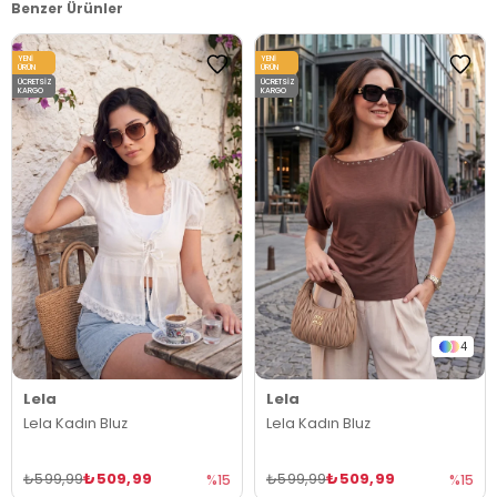
Benzer Ürünler
YENI
YENI
ÜRÜN
ÜRÜN
ÜCRETSIZ
ÜCRETSIZ
KARGO
KARGO
4
Lela
Lela
Lela Kadın Bluz
Lela Kadın Bluz
₺509,99
₺509,99
₺599,99
₺599,99
%15
%15