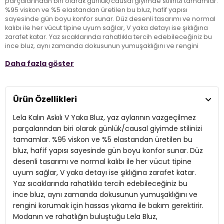
parçalarından biri olarak günlük/causal giyimde stilinizi tamamlar.
%95 viskon ve %5 elastandan üretilen bu bluz, hafif yapısı
sayesinde gün boyu konfor sunar. Düz desenli tasarımı ve normal
kalıbı ile her vücut tipine uyum sağlar, V yaka detayı ise şıklığına
zarafet katar. Yaz sıcaklarında rahatlıkla tercih edebileceğiniz bu
ince bluz, aynı zamanda dokusunun yumuşaklığını ve rengini
korumak için hassas yıkama ile bakım gerektirir. Modanın ve
Daha fazla göster
rahatlığın buluştuğu Lela Bluz, gardırobunuzda mutlaka bulunması
gereken bir parça!
Ürün Özellikleri
Model:
Bluz
Lela Kalın Askılı V Yaka Bluz, yaz aylarının vazgeçilmez
Giyim Tarzı:
Günlük/Casual
parçalarından biri olarak günlük/causal giyimde stilinizi
Desen:
Düz
tamamlar. %95 viskon ve %5 elastandan üretilen bu
bluz, hafif yapısı sayesinde gün boyu konfor sunar. Düz
Mevsim:
Yazlık
desenli tasarımı ve normal kalıbı ile her vücut tipine
Materyal:
uyum sağlar, V yaka detayı ise şıklığına zarafet katar.
%95 Viskon %5 Elastan
Yaz sıcaklarında rahatlıkla tercih edebileceğiniz bu
Yaka Tipi:
V Yaka
ince bluz, aynı zamanda dokusunun yumuşaklığını ve
rengini korumak için hassas yıkama ile bakım gerektirir.
Kumaş Tipi:
Belirtilmemiş
Modanın ve rahatlığın buluştuğu Lela Bluz,