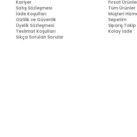
Kariyer
Fırsat Ürünle
Satış Sözleşmesi
Tüm Ürünler
İade Koşulları
Müşteri Hizme
Gizlilik ve Güvenlik
Sepetim
Üyelik Sözleşmesi
Sipariş Takip
Teslimat Koşulları
Kolay İade
Sıkça Sorulan Sorular
Markastok, 35 yılı aşkın perakende geçmişin