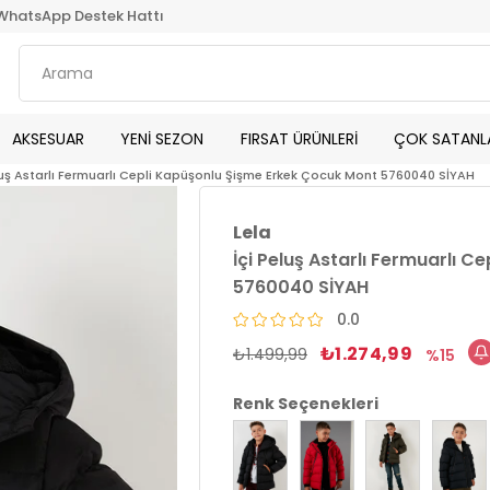
WhatsApp Destek Hattı
AKSESUAR
YENİ SEZON
FIRSAT ÜRÜNLERİ
ÇOK SATANL
luş Astarlı Fermuarlı Cepli Kapüşonlu Şişme Erkek Çocuk Mont 5760040 SİYAH
Lela
İçi Peluş Astarlı Fermuarlı 
5760040 SİYAH
0.0
₺1.274,99
₺1.499,99
15
Renk Seçenekleri