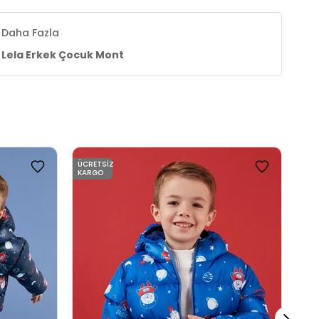
Daha Fazla
Lela Erkek Çocuk Mont
ÜCRETSIZ
ÜCR
KARGO
KAR