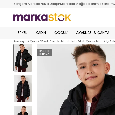
Kargom Nerede?
Bize Ulaşın
Markalar
Mağazalarımız
Yardım
ERKEK
KADIN
ÇOCUK
AYAKKABI & ÇANTA
Anasayfa
Çocuk
Erkek Çocuk
Mont
Lela Erkek Çocuk Mont
İçi Pe
KARGO
BEDAVA