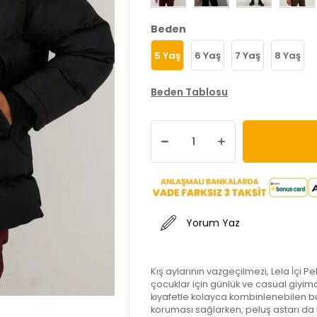
Beden
5 Yaş
6 Yaş
7 Yaş
8 Yaş
Beden Tablosu
Yorum Yaz
Kış aylarının vazgeçilmezi, Lela İçi 
çocuklar için günlük ve casual giyimde
kıyafetle kolayca kombinlenebilen bu
koruması sağlarken, peluş astarı d