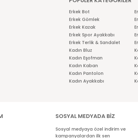
POPÜLER KATEGORİLER
Erkek Bot
E
Erkek Gömlek
E
Erkek Kazak
E
Erkek Spor Ayakkabı
E
Erkek Terlik & Sandalet
E
Kadın Bluz
K
Kadın Eşofman
K
Kadın Kaban
K
Kadın Pantolon
K
Kadın Ayakkabı
K
İM
SOSYAL MEDYADA BİZ
Sosyal medyaya özel indirim ve
kampanyalardan ilk sen