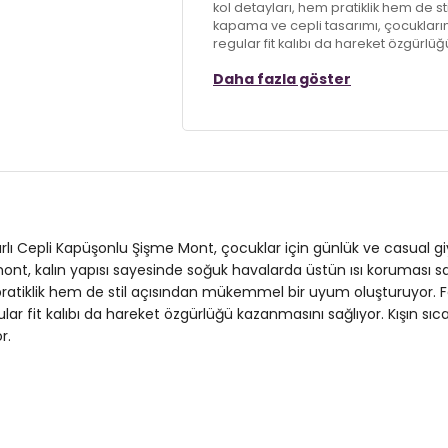
kol detayları, hem pratiklik hem de 
kapama ve cepli tasarımı, çocukların
regular fit kalıbı da hareket özgürlü
küçükler için ideal bir tercih olan b
Daha fazla göster
Model:
Mont
Giyim Tarzı:
Günlük/Casual
Desen:
Düz
Mevsim:
Kışlık
uarlı Cepli Kapüşonlu Şişme Mont, çocuklar için günlük ve casual giy
Materyal:
Polyester
mont, kalın yapısı sayesinde soğuk havalarda üstün ısı koruması 
ratiklik hem de stil açısından mükemmel bir uyum oluşturuyor. F
Yaka Tipi:
Kapüşonlu Yaka
lar fit kalıbı da hareket özgürlüğü kazanmasını sağlıyor. Kışın sıca
Kapama Şekli:
Fermuarlı
r.
Kol Tipi:
Uzun Kol
Cep Tipi:
Cepli
Astar Durumu:
Astarlı