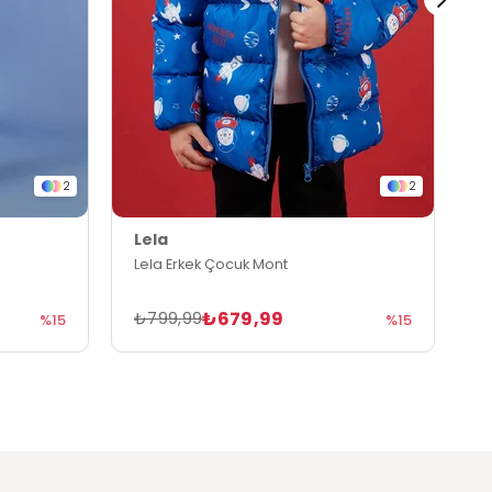
2
2
Lela
L
Lela Erkek Çocuk Mont
L
₺679,99
₺799,99
₺
%15
%15