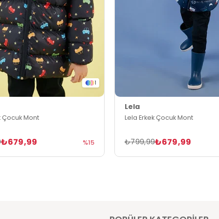
1
Lela
k Çocuk Mont
Lela Erkek Çocuk Mont
₺679,99
₺679,99
9
₺799,99
%15