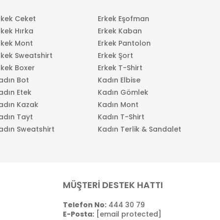
rkek Ceket
Erkek Eşofman
rkek Hırka
Erkek Kaban
rkek Mont
Erkek Pantolon
rkek Sweatshirt
Erkek Şort
rkek Boxer
Erkek T-Shirt
adın Bot
Kadın Elbise
adın Etek
Kadın Gömlek
adın Kazak
Kadın Mont
adın Tayt
Kadın T-Shirt
adın Sweatshirt
Kadın Terlik & Sandalet
MÜŞTERİ DESTEK HATTI
Telefon No:
444 30 79
E-Posta:
[email protected]