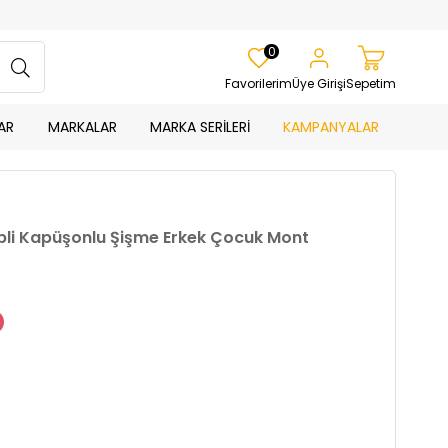
0
Favorilerim
Üye Girişi
Sepetim
AR
MARKALAR
MARKA SERİLERİ
KAMPANYALAR
Cepli Kapüşonlu Şişme Erkek Çocuk Mont