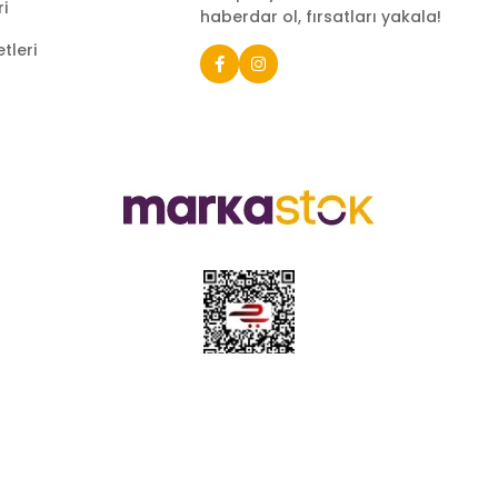
ri
haberdar ol, fırsatları yakala!
tleri
e sahip ve Türkiye’nin çeşitli illerinde 22 şubesi bulunan Çeti