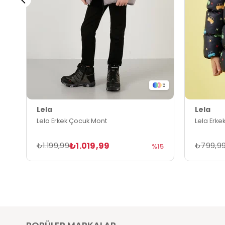
5
Lela
Lela
Lela Erkek Çocuk Mont
Lela Erke
₺1.019,99
₺1.199,99
₺799,9
%15