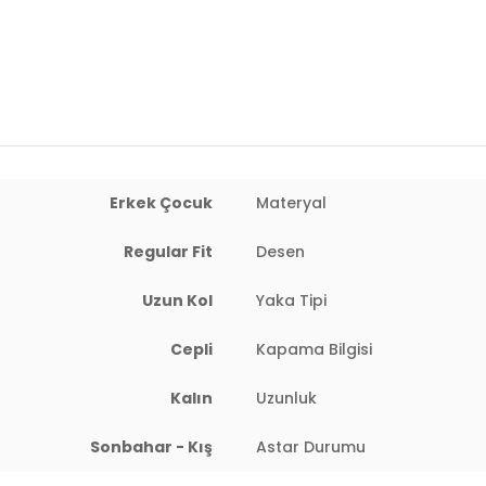
Uzunluk:
Regular
Kalınlık:
Kalın
Kalıp Bilgisi:
Regular Fit
Yaş Grubu:
Çocuk
4DK15760040.07
Erkek Çocuk
Materyal
Regular Fit
Desen
Uzun Kol
Yaka Tipi
Cepli
Kapama Bilgisi
Kalın
Uzunluk
Sonbahar - Kış
Astar Durumu