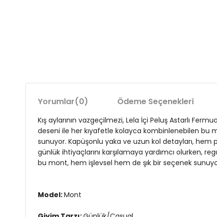
Yorumlar
(0)
Ödeme Seçenekleri
Kış aylarının vazgeçilmezi, Lela İçi Peluş Astarlı Ferm
deseni ile her kıyafetle kolayca kombinlenebilen bu 
sunuyor. Kapüşonlu yaka ve uzun kol detayları, hem p
günlük ihtiyaçlarını karşılamaya yardımcı olurken, regu
bu mont, hem işlevsel hem de şık bir seçenek sunuyo
Model:
Mont
Giyim Tarzı:
Günlük/Casual