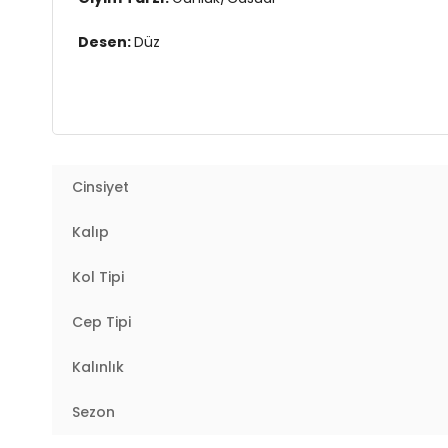
Desen:
Düz
Mevsim:
Kışlık
Materyal:
Polyester
Yaka Tipi:
Kapüşonlu Yaka
Cinsiyet
Kapama Şekli:
Fermuarlı
Kalıp
Kol Tipi:
Uzun Kol
Kol Tipi
Cep Tipi:
Cepli
Cep Tipi
Astar Durumu:
Astarlı
Kalınlık
Uzunluk:
Regular
Sezon
Kalınlık:
Kalın