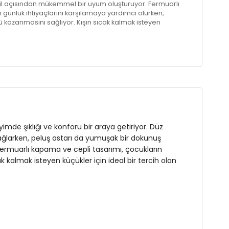
stil açısından mükemmel bir uyum oluşturuyor. Fermuarlı
 günlük ihtiyaçlarını karşılamaya yardımcı olurken,
ğü kazanmasını sağlıyor. Kışın sıcak kalmak isteyen
u mont, hem işlevsel hem de şık bir seçenek sunuyor.
imde şıklığı ve konforu bir araya getiriyor. Düz
sağlarken, peluş astarı da yumuşak bir dokunuş
ermuarlı kapama ve cepli tasarımı, çocukların
k kalmak isteyen küçükler için ideal bir tercih olan