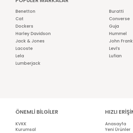
POPÜLER MARKALAR
Benetton
Buratti
Cat
Converse
Dockers
Guja
Harley Davidson
Hummel
Jack & Jones
John Frank
Lacoste
Levi’s
Lela
Lufian
Lumberjack
ÖNEMLİ BİLGİLER
HIZLI ERİŞ
KVKK
Anasayfa
Kurumsal
Yeni Ürünler