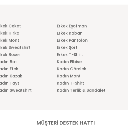
rkek Ceket
Erkek Eşofman
rkek Hırka
Erkek Kaban
rkek Mont
Erkek Pantolon
rkek Sweatshirt
Erkek Şort
rkek Boxer
Erkek T-Shirt
adın Bot
Kadın Elbise
adın Etek
Kadın Gömlek
adın Kazak
Kadın Mont
adın Tayt
Kadın T-Shirt
adın Sweatshirt
Kadın Terlik & Sandalet
MÜŞTERİ DESTEK HATTI