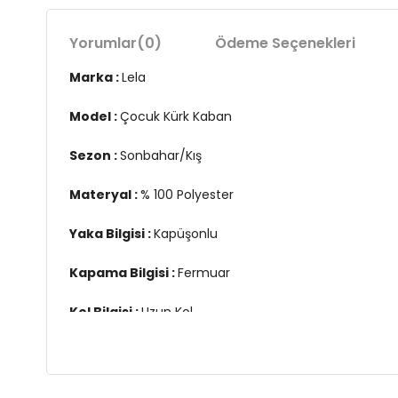
Yorumlar
(0)
Ödeme Seçenekleri
Marka :
Lela
Model :
Çocuk Kürk Kaban
Sezon :
Sonbahar/Kış
Materyal :
% 100 Polyester
Yaka Bilgisi :
Kapüşonlu
Kapama Bilgisi :
Fermuar
Kol Bilgisi :
Uzun Kol
Cep Bilgisi :
Cepli
Detay :