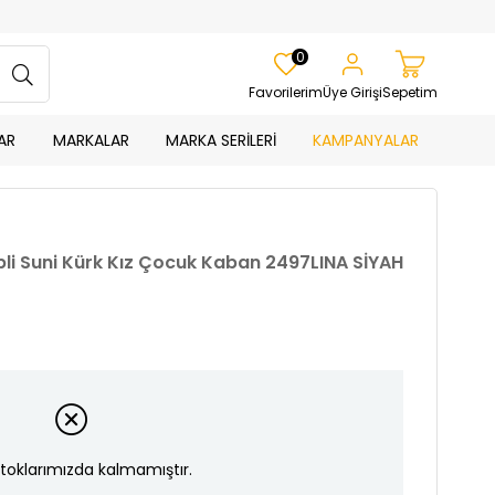
0
Favorilerim
Üye Girişi
Sepetim
AR
MARKALAR
MARKA SERİLERİ
KAMPANYALAR
epli Suni Kürk Kız Çocuk Kaban 2497LINA SİYAH
toklarımızda kalmamıştır.