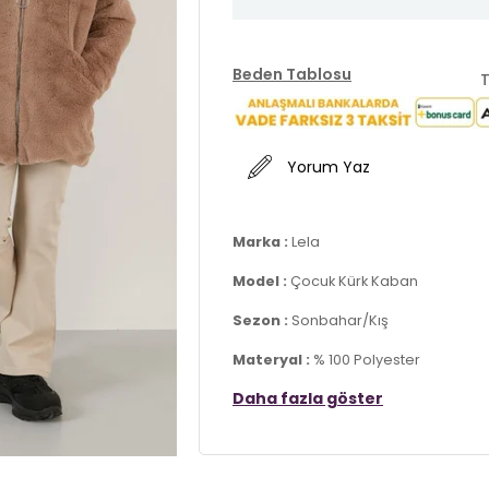
Beden Tablosu
T
Yorum Yaz
Marka :
Lela
Model :
Çocuk Kürk Kaban
Sezon :
Sonbahar/Kış
Materyal :
% 100 Polyester
Daha fazla göster
Yaka Bilgisi :
Kapüşonlu
Kapama Bilgisi :
Fermuar
Kol Bilgisi :
Uzun Kol