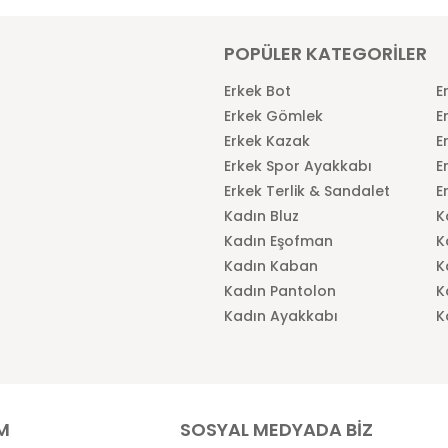
POPÜLER KATEGORİLER
Erkek Bot
E
Erkek Gömlek
E
Erkek Kazak
E
Erkek Spor Ayakkabı
E
Erkek Terlik & Sandalet
E
Kadın Bluz
K
Kadın Eşofman
K
Kadın Kaban
K
Kadın Pantolon
K
Kadın Ayakkabı
K
İM
SOSYAL MEDYADA BİZ