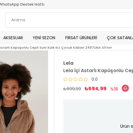
WhatsApp Destek Hattı
AKSESUAR
YENİ SEZON
FIRSAT ÜRÜNLERİ
ÇOK SATANL
i Astarlı Kapüşonlu Cepli Suni Kürk Kız Çocuk Kaban 2497LINA SİYAH
Lela
Lela İçi Astarlı Kapüşonlu C
0.0
₺594,99
₺699,99
15
Ürün s