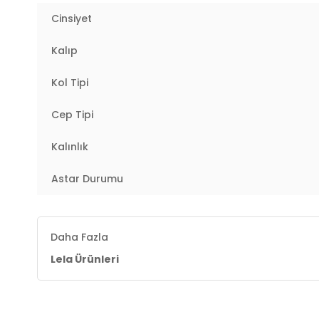
-İçi astarlı
Cinsiyet
-Model 132 cm boyunda 30 kg olup 7-8 yaş giymekte
Kalıp
YERLİ ÜRETİM
4DK2497LINA.07
Kol Tipi
Cep Tipi
Kalınlık
Astar Durumu
Daha Fazla
Lela Ürünleri