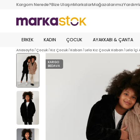
Kargom Nerede?
Bize Ulaşın
Markalar
Mağazalarımız
Yardım
ERKEK
KADIN
ÇOCUK
AYAKKABI & ÇANTA
Anasayfa
Çocuk
Kız Çocuk
Kaban
Lela Kız Çocuk Kaban
Lela İç
KARGO
BEDAVA