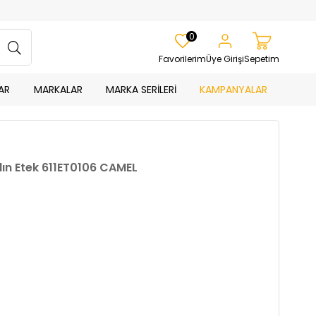
0
Favorilerim
Üye Girişi
Sepetim
AR
MARKALAR
MARKA SERİLERİ
KAMPANYALAR
adın Etek 611ET0106 CAMEL