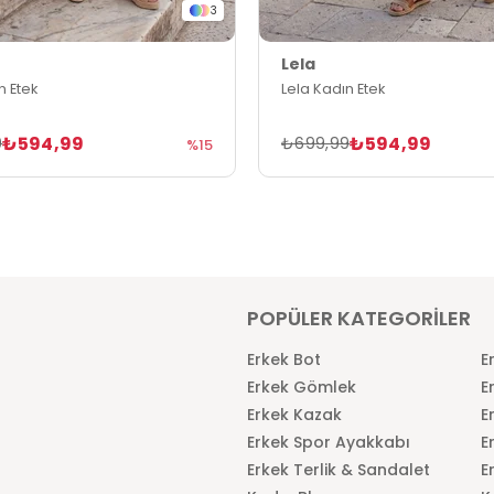
3
Lela
n Etek
Lela Kadın Etek
₺594,99
₺594,99
9
₺699,99
%15
POPÜLER KATEGORİLER
Erkek Bot
E
Erkek Gömlek
E
Erkek Kazak
E
Erkek Spor Ayakkabı
E
Erkek Terlik & Sandalet
E