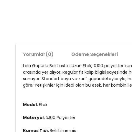
Yorumlar
(0)
Ödeme Seçenekleri
Lela Güpürlü Beli Lastikli Uzun Etek, %100 polyester
arasında yer alıyor. Regular fit kalıp bilgisi sayesind
sunuyor. Standart boyu ve zarif güpür detaylarıyla, 
göre. Yetişkinler için ideal olan bu etek, her kombin il
Model:
Etek
Materyal:
%100 Polyester
Kumaş Tipi:
Belirtilmemiş