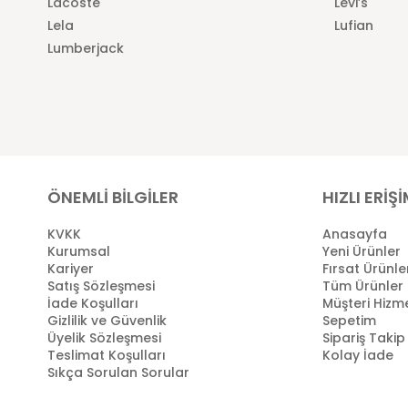
Lacoste
Levi’s
Lela
Lufian
Lumberjack
ÖNEMLİ BİLGİLER
HIZLI ERİŞ
KVKK
Anasayfa
Kurumsal
Yeni Ürünler
Kariyer
Fırsat Ürünle
Satış Sözleşmesi
Tüm Ürünler
İade Koşulları
Müşteri Hizme
Gizlilik ve Güvenlik
Sepetim
Üyelik Sözleşmesi
Sipariş Takip
Teslimat Koşulları
Kolay İade
Sıkça Sorulan Sorular