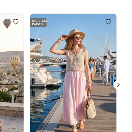
ÜCRETSIZ
ÜCR
KARGO
KAR