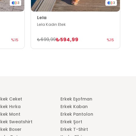
3
3
Lela
L
Lela Kadın Etek
L
₺594,99
₺699,99
₺
%15
%15
rkek Ceket
Erkek Eşofman
rkek Hırka
Erkek Kaban
rkek Mont
Erkek Pantolon
rkek Sweatshirt
Erkek Şort
rkek Boxer
Erkek T-Shirt