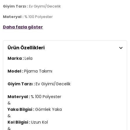
Giyim Tarzı :
Ev Giyimi/Gecelik
Materyal :
% 100 Polyester
&
Daha fazla göster
Yaka Bilgisi :
Gömlek Yaka
&
Kol Bilgisi :
Uzun Kol
&
Ürün Özellikleri
Kalıp Bilgisi :
Rahat Kesim, Bol Paça
&
Marka :
Lela
Manken Ölçüsü :
Boy : 1.80 cm / Göğüs : 80 cm / Bel : 60 cm /
Basen : 89 cm / Beden : M
&
Model :
Pijama Takımı
Üretim Yeri :
Türkiye
2DY6110374.36
Giyim Tarzı :
Ev Giyimi/Gecelik
Materyal :
% 100 Polyester
&
Yaka Bilgisi :
Gömlek Yaka
&
Kol Bilgisi :
Uzun Kol
&