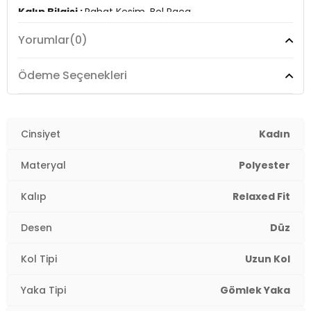
Kalıp Bilgisi :
Rahat Kesim, Bol Paça
&
Yorumlar
(0)
Manken Ölçüsü :
Boy : 1.80 cm / Göğüs : 80 cm / Bel :
60 cm / Basen : 89 cm / Beden : M
&
Ödeme Seçenekleri
Üretim Yeri :
Türkiye
2DY6110374.36
Cinsiyet
Kadın
Materyal
Polyester
Kalıp
Relaxed Fit
Desen
Düz
Kol Tipi
Uzun Kol
Yaka Tipi
Gömlek Yaka