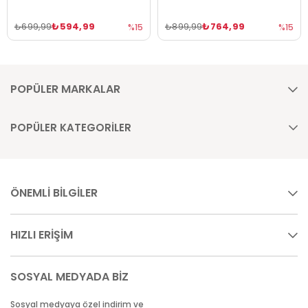
₺594,99
₺764,99
₺699,99
₺899,99
%15
%15
POPÜLER MARKALAR
POPÜLER KATEGORİLER
ÖNEMLİ BİLGİLER
HIZLI ERİŞİM
SOSYAL MEDYADA BİZ
Sosyal medyaya özel indirim ve