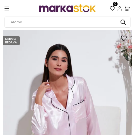
0
KARGO
BEDAVA