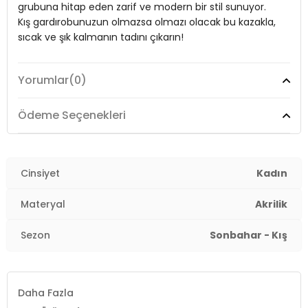
grubuna hitap eden zarif ve modern bir stil sunuyor.
Boy:
Standart
Kış gardırobunuzun olmazsa olmazı olacak bu kazakla,
sıcak ve şık kalmanın tadını çıkarın!
Uzunluk:
Regular
Kalıp Bilgisi:
Regular Fit
Yorumlar
(0)
Model:
Kazak
Yaş Grubu:
Yetişkin
Giyim Tarzı:
Günlük/Casual
Ödeme Seçenekleri
Menşei:
Türkiye
2DK4614102.24
Mevsim:
Kışlık
Materyal:
Cinsiyet
%100 Akrilik
Kadın
Yaka Tipi:
Balıkçı Yaka
Materyal
Akrilik
Kol Tipi:
Uzun Kol
Sezon
Sonbahar - Kış
Kumaş Tipi:
Belirtilmemiş
Daha Fazla
Boy:
Standart