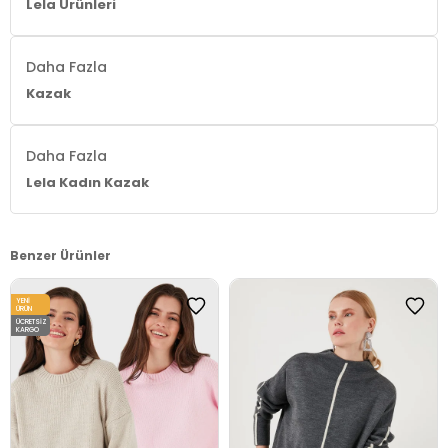
Lela Ürünleri
Uzunluk:
Regular
Daha Fazla
Kalıp Bilgisi:
Regular Fit
Kazak
Yaş Grubu:
Yetişkin
Menşei:
Daha Fazla
Türkiye
2DK4614102.24
Lela Kadın Kazak
Benzer Ürünler
YENI
ÜRÜN
ÜCRETSIZ
KARGO