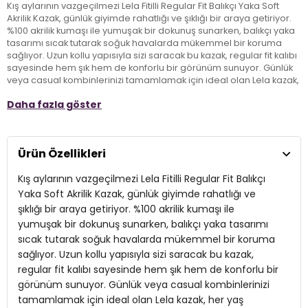
Kış aylarının vazgeçilmezi Lela Fitilli Regular Fit Balıkçı Yaka Soft
Akrilik Kazak, günlük giyimde rahatlığı ve şıklığı bir araya getiriyor.
%100 akrilik kumaşı ile yumuşak bir dokunuş sunarken, balıkçı yaka
tasarımı sıcak tutarak soğuk havalarda mükemmel bir koruma
sağlıyor. Uzun kollu yapısıyla sizi saracak bu kazak, regular fit kalıbı
sayesinde hem şık hem de konforlu bir görünüm sunuyor. Günlük
veya casual kombinlerinizi tamamlamak için ideal olan Lela kazak,
her yaş grubuna hitap eden zarif ve modern bir stil sunuyor. Kış
Daha fazla göster
gardırobunuzun olmazsa olmazı olacak bu kazakla, sıcak ve şık
kalmanın tadını çıkarın!
Ürün Özellikleri
Model:
Kazak
Kış aylarının vazgeçilmezi Lela Fitilli Regular Fit Balıkçı
Giyim Tarzı:
Günlük/Casual
Yaka Soft Akrilik Kazak, günlük giyimde rahatlığı ve
Mevsim:
Kışlık
şıklığı bir araya getiriyor. %100 akrilik kumaşı ile
yumuşak bir dokunuş sunarken, balıkçı yaka tasarımı
Materyal:
%100 Akrilik
sıcak tutarak soğuk havalarda mükemmel bir koruma
Yaka Tipi:
sağlıyor. Uzun kollu yapısıyla sizi saracak bu kazak,
Balıkçı Yaka
regular fit kalıbı sayesinde hem şık hem de konforlu bir
Kol Tipi:
Uzun Kol
görünüm sunuyor. Günlük veya casual kombinlerinizi
tamamlamak için ideal olan Lela kazak, her yaş
Kumaş Tipi:
Belirtilmemiş