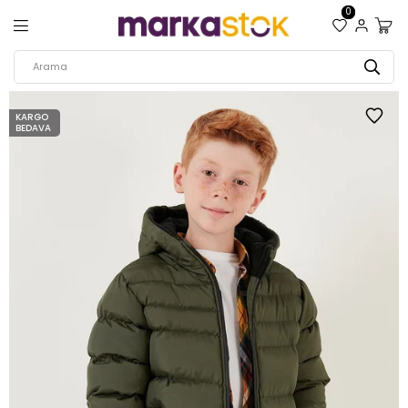
0
KARGO
BEDAVA