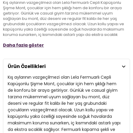
Kış aylarının vazgeçilmezi olan Lela Fermuarlı Cepli Kapüşonlu
Şişme Mont, çocuklar için hem şıklığı hem de konforu bir araya
getiriyor. Günlük ve casual giyim tarzına mükemmel uyum
sağlayan bu mont, düz deseni ve regular fit kalıbı ile her yaş
grubundaki çocukların vazgeçilmezi olacak. Uzun kollu yapısı ve
kapüşonlu yaka özelliği sayesinde soğuk havalarda maksimum
koruma sunarken, iç kısmındaki astarlı yapı da ekstra sıcaklık
sağlıyor. Fermuarlı kapama şekli ve cepli tasarımı, pratik kullanım
Daha fazla göster
imkanı sunarak ebeveynlerin ve çocukların favorisi haline geliyor.
Kış mevsiminde rahatça giyilebilecek bu kalın mont, polyester
malzemesi ile dayanıklılık sunarken, çocukların enerjik ve dinamik
yaşamlarına da uyum sağlıyor. Lela mont, soğuk günlerin tadını
Ürün Özellikleri
çıkarırken stil sahibi görünmeyi de garantiliyor.
Kış aylarının vazgeçilmezi olan Lela Fermuarlı Cepli
Model:
Mont
Kapüşonlu Şişme Mont, çocuklar için hem şıklığı hem
de konforu bir araya getiriyor. Günlük ve casual giyim
Giyim Tarzı:
Günlük/Casual
tarzına mükemmel uyum sağlayan bu mont, düz
deseni ve regular fit kalıbı ile her yaş grubundaki
Desen:
Düz
çocukların vazgeçilmezi olacak. Uzun kollu yapısı ve
Mevsim:
Kışlık
kapüşonlu yaka özelliği sayesinde soğuk havalarda
maksimum koruma sunarken, iç kısmındaki astarlı yapı
Materyal:
Polyester
da ekstra sıcaklık sağlıyor. Fermuarlı kapama şekli ve