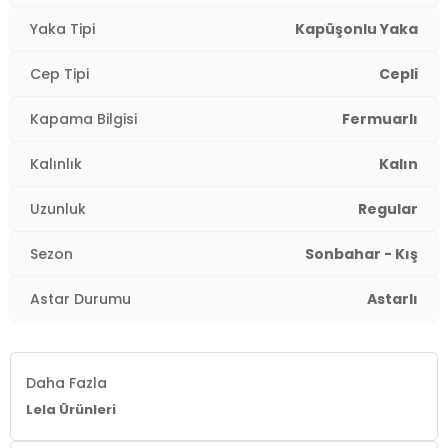
Kapama Şekli:
Fermuarlı
Yaka Tipi
Kapüşonlu Yaka
Kol Tipi:
Uzun Kol
Cep Tipi
Cepli
Cep Tipi:
Cepli
Kapama Bilgisi
Fermuarlı
Astar Durumu:
Astarlı
Kalınlık
Kalın
Uzunluk:
Regular
Uzunluk
Regular
Kalınlık:
Kalın
Sezon
Sonbahar - Kış
Kalıp Bilgisi:
Regular Fit
Astar Durumu
Astarlı
Yaş Grubu:
Çocuk
4DK16492324.65
Daha Fazla
Lela Ürünleri