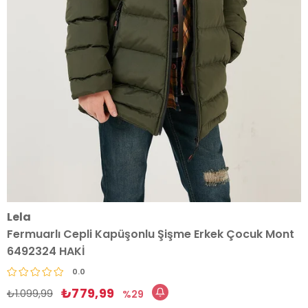
Lela
Fermuarlı Cepli Kapüşonlu Şişme Erkek Çocuk Mont
6492324 HAKİ
0.0
₺779,99
₺1.099,99
29