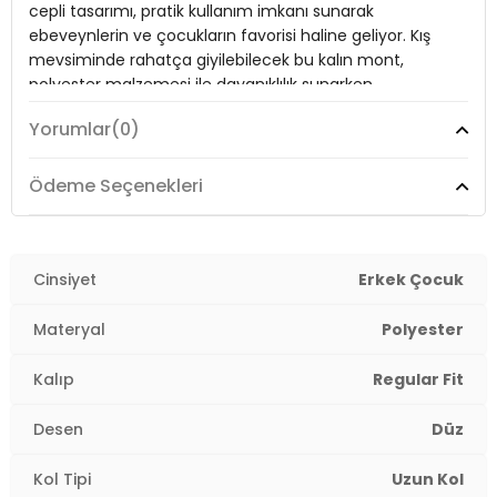
cepli tasarımı, pratik kullanım imkanı sunarak
Yaka Tipi:
Kapüşonlu Yaka
ebeveynlerin ve çocukların favorisi haline geliyor. Kış
Kapama Şekli:
Fermuarlı
mevsiminde rahatça giyilebilecek bu kalın mont,
polyester malzemesi ile dayanıklılık sunarken,
Kol Tipi:
Uzun Kol
çocukların enerjik ve dinamik yaşamlarına da uyum
Yorumlar
(0)
Cep Tipi:
sağlıyor. Lela mont, soğuk günlerin tadını çıkarırken stil
Cepli
sahibi görünmeyi de garantiliyor.
Astar Durumu:
Astarlı
Ödeme Seçenekleri
Uzunluk:
Regular
Model:
Mont
Kalınlık:
Kalın
Giyim Tarzı:
Cinsiyet
Günlük/Casual
Erkek Çocuk
Kalıp Bilgisi:
Regular Fit
Desen:
Düz
Materyal
Polyester
Yaş Grubu:
Çocuk
4DK16492324.65
Mevsim:
Kışlık
Kalıp
Regular Fit
Materyal:
Polyester
Desen
Düz
Yaka Tipi:
Kapüşonlu Yaka
Kol Tipi
Uzun Kol