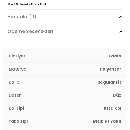
Kol Bilgisi :
Kısa Kol
Yorumlar
(0)
Kalıp Bilgisi :
Regular Fit
Detay :
Kalça hizasında uzunluk
Ödeme Seçenekleri
Manken Ölçüsü :
Kilo : 53 kg / Boy : 1.80 cm / Göğüs :
83 cm / Bel : 60 cm / Basen : 90 cm / Beden : S
Cinsiyet
Kadın
Üretim Yeri :
Türkiye
2DK5865345.07
Materyal
Polyester
Kalıp
Regular Fit
Desen
Düz
Kol Tipi
Kısa Kol
Yaka Tipi
Bisiklet Yaka