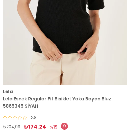
Lela
Lela Esnek Regular Fit Bisiklet Yaka Bayan Bluz
5865345 SİYAH
0.0
₺174,24
₺204,99
15