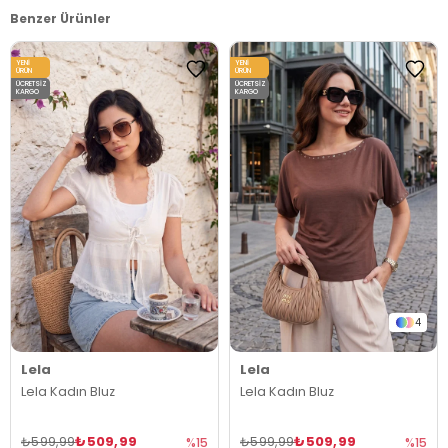
Benzer Ürünler
YENI
YENI
ÜRÜN
ÜRÜN
ÜCRETSIZ
ÜCRETSIZ
KARGO
KARGO
4
Lela
Lela
Lela Kadın Bluz
Lela Kadın Bluz
₺509,99
₺509,99
₺599,99
₺599,99
%15
%15