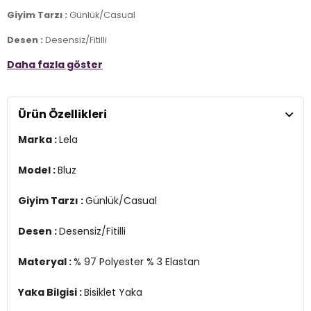
Giyim Tarzı :
Günlük/Casual
Desen :
Desensiz/Fitilli
Daha fazla göster
Materyal :
% 97 Polyester % 3 Elastan
Yaka Bilgisi :
Bisiklet Yaka
Ürün Özellikleri
Kol Bilgisi :
Kısa Kol
Marka :
Lela
Kalıp Bilgisi :
Regular Fit
Detay :
Kalça hizasında uzunluk
Model :
Bluz
Manken Ölçüsü :
Kilo : 53 kg / Boy : 1.80 cm / Göğüs : 83 cm / Bel :
Giyim Tarzı :
Günlük/Casual
60 cm / Basen : 90 cm / Beden : S
Üretim Yeri :
Türkiye
Desen :
Desensiz/Fitilli
2DK5865345.07
Materyal :
% 97 Polyester % 3 Elastan
Yaka Bilgisi :
Bisiklet Yaka