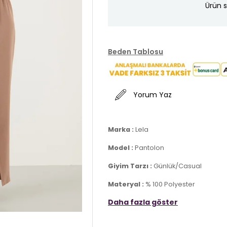
Ürün s
Beden Tablosu
Yorum Yaz
Marka :
Lela
Model :
Pantolon
Giyim Tarzı :
Günlük/Casual
Materyal :
% 100 Polyester
Daha fazla göster
Kalıp Bilgisi :
Rahat Kesim
Manken Ölçüsü :
Kilo : 52 kg / Boy :