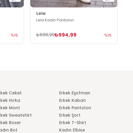
Lela
L
Lela Kadın Pantolon
L
₺594,99
₺699,99
₺
%15
%15
rkek Ceket
Erkek Eşofman
rkek Hırka
Erkek Kaban
rkek Mont
Erkek Pantolon
rkek Sweatshirt
Erkek Şort
rkek Boxer
Erkek T-Shirt
adın Bot
Kadın Elbise