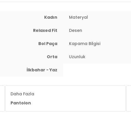
Kadın
Materyal
Relaxed Fit
Desen
Bol Paça
Kapama Bilgisi
Orta
Uzunluk
İlkbahar - Yaz
Daha Fazla
Pantolon