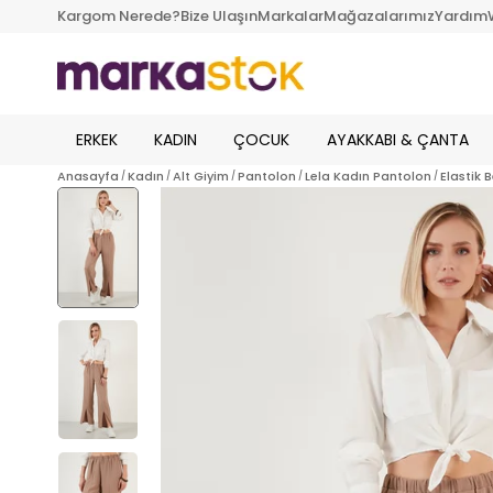
Kargom Nerede?
Bize Ulaşın
Markalar
Mağazalarımız
Yardım
ERKEK
KADIN
ÇOCUK
AYAKKABI & ÇANTA
Anasayfa
Kadın
Alt Giyim
Pantolon
Lela Kadın Pantolon
Elastik 