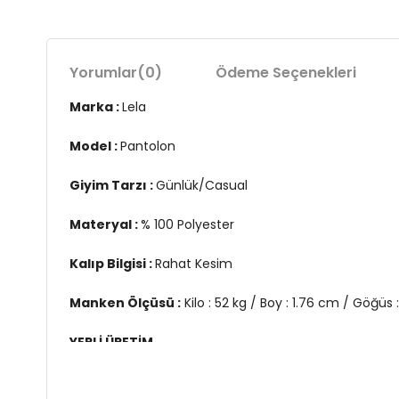
Yorumlar
(0)
Ödeme Seçenekleri
Marka :
Lela
Model :
Pantolon
Giyim Tarzı :
Günlük/Casual
Materyal :
% 100 Polyester
Kalıp Bilgisi :
Rahat Kesim
Manken Ölçüsü :
Kilo : 52 kg / Boy : 1.76 cm / Göğüs
YERLİ ÜRETİM
2DY6057038.16