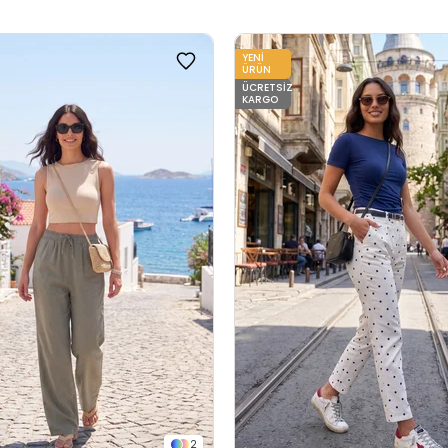
YENI
ÜRÜN
ÜCRETSIZ
KARGO
2