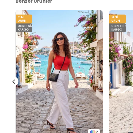
Benzer Ürünler
YENI
YENI
ÜRÜN
ÜRÜN
ÜCRETSIZ
ÜCRETSIZ
KARGO
KARGO
2