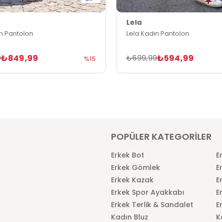
Lela
ın Pantolon
Lela Kadın Pantolon
₺849,99
₺594,99
9
₺699,99
%15
POPÜLER KATEGORİLER
Erkek Bot
E
Erkek Gömlek
E
Erkek Kazak
E
Erkek Spor Ayakkabı
E
Erkek Terlik & Sandalet
E
Kadın Bluz
K