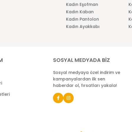
Kadın Eşofman
K
Kadın Kaban
K
Kadın Pantolon
K
Kadın Ayakkabı
K
İM
SOSYAL MEDYADA BİZ
Sosyal medyaya özel indirim ve
kampanyalardan ilk sen
ri
haberdar ol, fırsatları yakala!
tleri