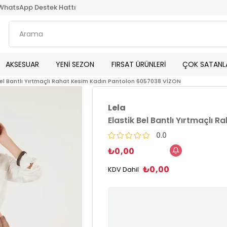
WhatsApp Destek Hattı
AKSESUAR
YENİ SEZON
FIRSAT ÜRÜNLERİ
ÇOK SATANL
Bel Bantlı Yırtmaçlı Rahat Kesim Kadın Pantolon 6057038 VİZON
Lela
Elastik Bel Bantlı Yırtmaçlı
0.0
₺0,00
₺0,00
KDV Dahil