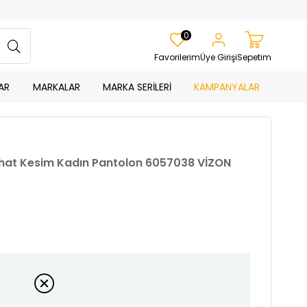
0
Favorilerim
Üye Girişi
Sepetim
AR
MARKALAR
MARKA SERİLERİ
KAMPANYALAR
 Rahat Kesim Kadın Pantolon 6057038 VİZON