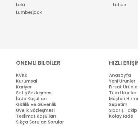
Lela
Lufian
Lumberjack
ÖNEMLİ BİLGİLER
HIZLI ERİŞ
KVKK
Anasayfa
Kurumsal
Yeni Ürünler
Kariyer
Fırsat Ürünle
Satış Sözleşmesi
Tüm Ürünler
İade Koşulları
Müşteri Hizme
Gizlilik ve Güvenlik
Sepetim
Üyelik Sözleşmesi
Sipariş Takip
Teslimat Koşulları
Kolay İade
Sıkça Sorulan Sorular