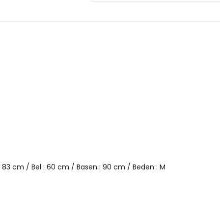
Beden : M
YERLİ ÜRETİM
2DY6057038.16
 : 83 cm / Bel : 60 cm / Basen : 90 cm / Beden : M