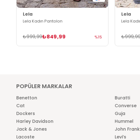
Lela
Lela
Lela Kadın Pantolon
Lela Kad
₺849,99
₺999,99
₺999,9
%15
POPÜLER MARKALAR
Benetton
Buratti
Cat
Converse
Dockers
Guja
Harley Davidson
Hummel
Jack & Jones
John Frank
Lacoste
Levi’s