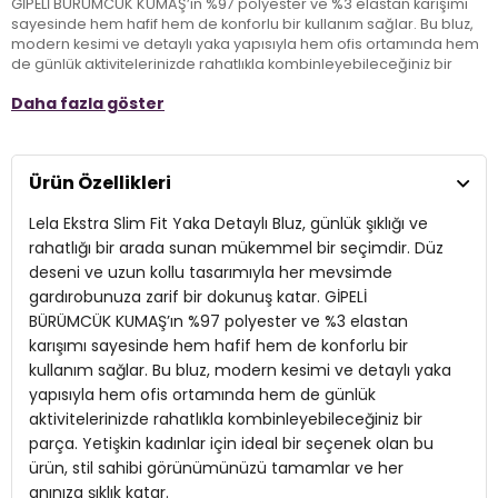
GİPELİ BÜRÜMCÜK KUMAŞ’ın %97 polyester ve %3 elastan karışımı
sayesinde hem hafif hem de konforlu bir kullanım sağlar. Bu bluz,
modern kesimi ve detaylı yaka yapısıyla hem ofis ortamında hem
de günlük aktivitelerinizde rahatlıkla kombinleyebileceğiniz bir
parça. Yetişkin kadınlar için ideal bir seçenek olan bu ürün, stil
Daha fazla göster
sahibi görünümünüzü tamamlar ve her anınıza şıklık katar.
Model:
Bluz
Ürün Özellikleri
Giyim Tarzı:
Günlük/Casual
Lela Ekstra Slim Fit Yaka Detaylı Bluz, günlük şıklığı ve
Desen:
Düz
rahatlığı bir arada sunan mükemmel bir seçimdir. Düz
deseni ve uzun kollu tasarımıyla her mevsimde
Mevsim:
Mevsimlik
gardırobunuza zarif bir dokunuş katar. GİPELİ
BÜRÜMCÜK KUMAŞ’ın %97 polyester ve %3 elastan
Materyal:
GİPELİ BÜRÜMCÜK KUMAŞ %97 POLYESTER %3 ELESTAN
karışımı sayesinde hem hafif hem de konforlu bir
Kol Tipi:
Uzun Kol
kullanım sağlar. Bu bluz, modern kesimi ve detaylı yaka
yapısıyla hem ofis ortamında hem de günlük
Yaş Grubu:
Yetişkin
aktivitelerinizde rahatlıkla kombinleyebileceğiniz bir
2DK5865583.07
parça. Yetişkin kadınlar için ideal bir seçenek olan bu
ürün, stil sahibi görünümünüzü tamamlar ve her
anınıza şıklık katar.