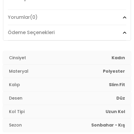
Yorumlar
(0)
Model:
Bluz
Giyim Tarzı:
Günlük/Casual
Ödeme Seçenekleri
Desen:
Düz
Mevsim:
Cinsiyet
Mevsimlik
Kadın
Materyal:
GİPELİ BÜRÜMCÜK KUMAŞ %97 POLYESTER %3
Materyal
Polyester
ELESTAN
Kalıp
Slim Fit
Kol Tipi:
Uzun Kol
Desen
Düz
Yaş Grubu:
Yetişkin
2DK5865583.07
Kol Tipi
Uzun Kol
Sezon
Sonbahar - Kış