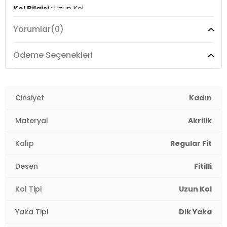
Kol Bilgisi :
Uzun Kol
Yorumlar
(0)
Manken Ölçüsü :
Kilo : 52 kg / Boy : 1.76 cm / Göğüs :
82 cm / Bel : 60 cm / Basen : 88 cm / Beden : One
Size
Ödeme Seçenekleri
YERLİ ÜRETİM
2DK4616003.470
Cinsiyet
Kadın
Materyal
Akrilik
Kalıp
Regular Fit
Desen
Fitilli
Kol Tipi
Uzun Kol
Yaka Tipi
Dik Yaka