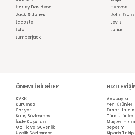
Harley Davidson
Hummel
Jack & Jones
John Frank
Lacoste
Levi’s
Lela
Lufian
Lumberjack
ÖNEMLİ BİLGİLER
HIZLI ERİŞ
KVKK
Anasayfa
Kurumsal
Yeni Ürünler
Kariyer
Fırsat Ürünle
Satış Sözleşmesi
Tüm Ürünler
İade Koşulları
Müşteri Hizme
Gizlilik ve Güvenlik
Sepetim
Üyelik Sözleşmesi
Sipariş Takip