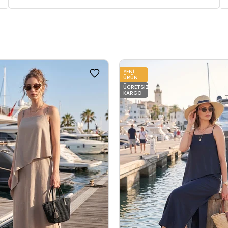
lı
YENI
ÜRÜN
ÜCRETSIZ
KARGO