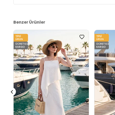
Detaylar:
- Drapeli - Kruvaze kapama yırtmaç detay
2DK611EL694.10
Benzer Ürünler
YENI
YENI
ÜRÜN
ÜRÜN
ÜCRETSIZ
ÜCRETSIZ
KARGO
KARGO