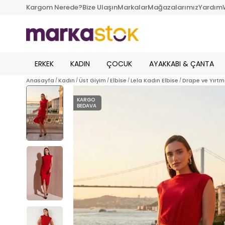
Kargom Nerede?
Bize Ulaşın
Markalar
Mağazalarımız
Yardım
ERKEK
KADIN
ÇOCUK
AYAKKABI & ÇANTA
Anasayfa
Kadın
Üst Giyim
Elbise
Lela Kadın Elbise
Drape ve Yırtma
KARGO
BEDAVA