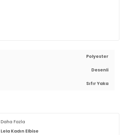
s : 88 cm / Bel : 60 cm / Basen : 91 cm / Beden : S
ma yırtmaç detaylı
Polyester
Desenli
Sıfır Yaka
Daha Fazla
Lela Kadın Elbise