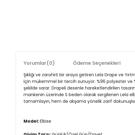
Yorumlar
(0)
Ödeme Seçenekleri
Şıklığı ve zarafeti bir araya getiren Lela Drape ve Yı
için mükemmel bir tercih sunuyor. %96 polyester ve %4 e
şekilde sarar. Drapeli desenle hareketlendirilen tasar
mankenin üzerinde S beden olarak sergilenen Lela elbise
tamamlayın, hem de akşama yönelik zarif dokunuşlarla
Model:
Elbise
Giyim Tarzı:
Günlük/Özel Gün/Davet