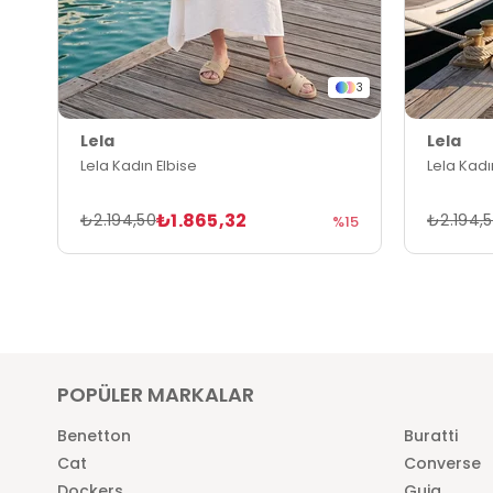
3
Lela
Lela
Lela Kadın Elbise
Lela Kadı
₺1.865,32
₺2.194,50
₺2.194,
%15
POPÜLER MARKALAR
Benetton
Buratti
Cat
Converse
Dockers
Guja