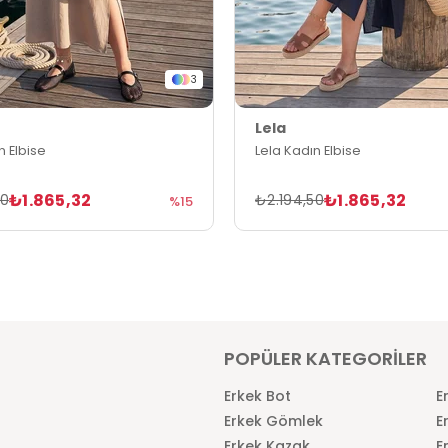
3
Lela
n Elbise
Lela Kadın Elbise
₺1.865,32
₺1.865,32
50
₺2.194,50
%15
POPÜLER KATEGORİLER
Erkek Bot
E
Erkek Gömlek
E
Erkek Kazak
E