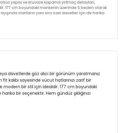
kolsuz yapısı ve kruvaze kapama yırtmaç detayları,
aldir. 177 cm boyundaki mankenin üzerinde S beden olarak
arayışında olanların yanı sıra özel davetler için de harika
zı tamamlayın, hem de akşama yönelik zarif dokunuşlarla
t
n
e veya davetlerde göz alıcı bir görünüm yaratmanız
it kalıbı sayesinde vücut hatlarınızı zarif bir
 modern bir stil için idealdir. 177 cm boyundaki
 harika bir seçenektir. Hem gündüz şıklığınızı