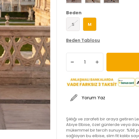
Beden
S
M
Beden Tablosu
Yorum Yaz
Şıklığı ve zarafeti bir araya getiren 
Abiye Elbise, özel günlerde veya dav
mükemmel bir tercih sunuyor. %96 poly
sağlayan bu elbise, slim fit kalıbı say