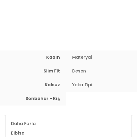
Manken Bedeni:
Boy : 177 cm / Göğü
Yaş Grubu:
Yetişkin
Menşei:
Türkiye
Detaylar:
- Drapeli - Kruvaze kapa
2DK611EL694.10
Kadın
Materyal
Slim Fit
Desen
Kolsuz
Yaka Tipi
Sonbahar - Kış
: 60 cm / Basen : 91 cm / Beden : S
Daha Fazla
Elbise