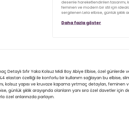
desenle hareketlendirilen tasarımı, 
feminen ve modern bir stil için ide
sergilenen Lela elbise, günlük şıklık 
bir seçenektir. Hem gündüz şıklığını
Daha fazla göster
özel anlarınızda parlayın.
Model:
Elbise
Giyim Tarzı:
Günlük/Özel Gün/Dave
Desen:
Drapeli
Materyal:
% 96 Polyester % 4 Elasta
rtmaç Detaylı Sıfır Yaka Kolsuz Midi Boy Abiye Elbise, özel günlerd
lastan özelliği ile konforlu bir kullanım sağlayan bu elbise, slim f
Yaka Tipi:
Sıfır Yaka
ımı, kolsuz yapısı ve kruvaze kapama yırtmaç detayları, feminen ve
, günlük şıklık arayışında olanların yanı sıra özel davetler için de
Kapama Şekli:
Düğme ve Fermuar
 özel anlarınızda parlayın.
Kol Tipi:
Kolsuz
Boy:
Midi Boy
Kalıp Bilgisi:
Slim Fit