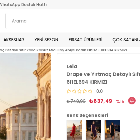
WhatsApp Destek Hattı
AKSESUAR
YENİ SEZON
FIRSAT ÜRÜNLERİ
ÇOK SATANL
ç Detaylı Sıfır Yaka Kolsuz Midi Boy Abiye Kadın Elbise 611EL694 KIRMIZI
Lela
Drape ve Yırtmaç Detaylı Sıf
611EL694 KIRMIZI
0.0
₺637,49
₺749,99
15
Renk Seçenekleri