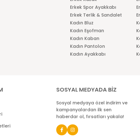
Erkek Spor Ayakkabı
E
Erkek Terlik & Sandalet
E
Kadın Bluz
K
Kadın Eşofman
K
Kadın Kaban
K
Kadın Pantolon
K
Kadın Ayakkabı
K
İM
SOSYAL MEDYADA BİZ
Sosyal medyaya özel indirim ve
kampanyalardan ilk sen
ri
haberdar ol, fırsatları yakala!
tleri