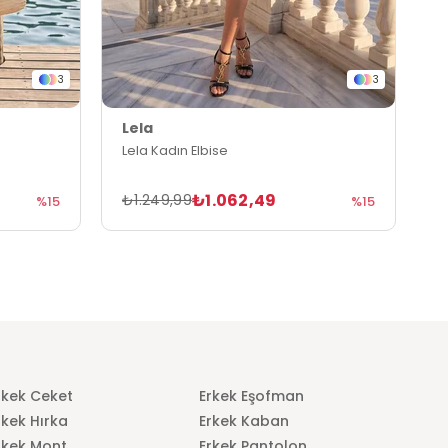
3
3
Lela
L
Lela Kadın Elbise
L
₺1.062,49
₺1.249,99
₺
%15
%15
rkek Ceket
Erkek Eşofman
rkek Hırka
Erkek Kaban
rkek Mont
Erkek Pantolon