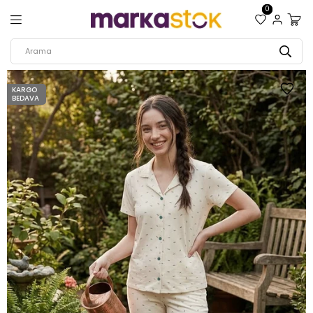
0
KARGO
BEDAVA