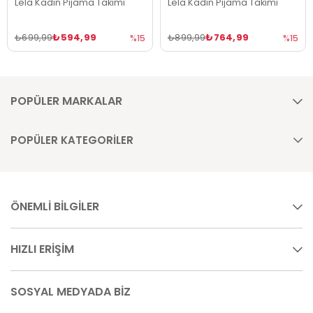
Lela Kadın Pijama Takımı
Lela Kadın Pijama Takımı
₺594,99
₺764,99
₺699,99
₺899,99
%15
%15
POPÜLER MARKALAR
POPÜLER KATEGORİLER
ÖNEMLİ BİLGİLER
HIZLI ERİŞİM
SOSYAL MEDYADA BİZ