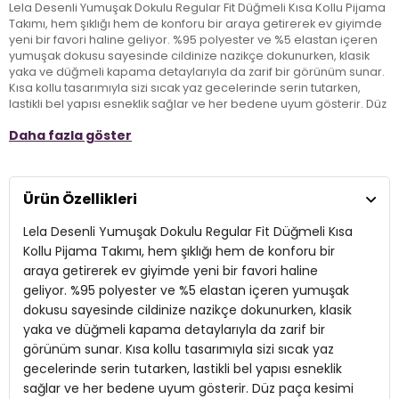
Lela Desenli Yumuşak Dokulu Regular Fit Düğmeli Kısa Kollu Pijama
Takımı, hem şıklığı hem de konforu bir araya getirerek ev giyimde
yeni bir favori haline geliyor. %95 polyester ve %5 elastan içeren
yumuşak dokusu sayesinde cildinize nazikçe dokunurken, klasik
yaka ve düğmeli kapama detaylarıyla da zarif bir görünüm sunar.
Kısa kollu tasarımıyla sizi sıcak yaz gecelerinde serin tutarken,
lastikli bel yapısı esneklik sağlar ve her bedene uyum gösterir. Düz
paça kesimi ile modern bir siluet oluşturan bu pijama takımı,
Daha fazla göster
rahatlığı ve şıklığı arayan yetişkinler için ideal bir seçenek sunuyor.
Desenli tasarımıyla da evde şıklığınızı artırarak, özgün bir stil
yaratmanıza yardımcı olur. Hem günlük kullanımda hem de
dinlenme anlarında rahatça tercih edebileceğiniz bu pijama
Ürün Özellikleri
takımı, stilinize zarif ve konforlu bir dokunuş katacak.
Lela Desenli Yumuşak Dokulu Regular Fit Düğmeli Kısa
Model:
Pijama Takımı
Kollu Pijama Takımı, hem şıklığı hem de konforu bir
araya getirerek ev giyimde yeni bir favori haline
Giyim Tarzı:
Ev Giyim/Gecelik
geliyor. %95 polyester ve %5 elastan içeren yumuşak
dokusu sayesinde cildinize nazikçe dokunurken, klasik
Desen:
Desenli
yaka ve düğmeli kapama detaylarıyla da zarif bir
Materyal:
% 95 Polyester % 5 Elastan
görünüm sunar. Kısa kollu tasarımıyla sizi sıcak yaz
gecelerinde serin tutarken, lastikli bel yapısı esneklik
Yaka Tipi:
Klasik Yaka
sağlar ve her bedene uyum gösterir. Düz paça kesimi