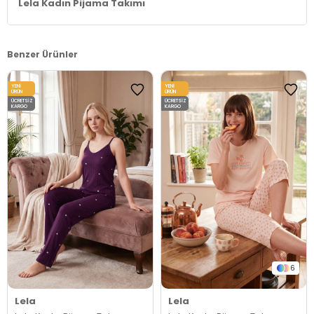
Lela Kadın Pijama Takımı
Benzer Ürünler
YENI
YENI
ÜRÜN
ÜRÜN
ÜCRETSIZ
ÜCRETSIZ
KARGO
KARGO
6
Lela
Lela