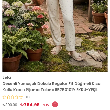
Lela
Desenli Yumuşak Dokulu Regular Fit Düğmeli Kısa
Kollu Kadın Pijama Takımı 65750101Y EKRU-YEŞİL
0.0
₺764,99
₺899,99
15