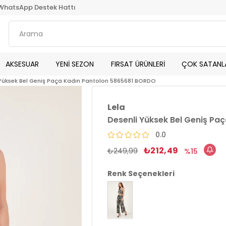
WhatsApp Destek Hattı
AKSESUAR
YENİ SEZON
FIRSAT ÜRÜNLERİ
ÇOK SATANL
 Yüksek Bel Geniş Paça Kadın Pantolon 5865681 BORDO
Lela
Desenli Yüksek Bel Geniş P
0.0
₺212,49
₺249,99
15
Renk Seçenekleri