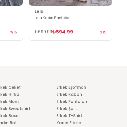
Lela
L
Lela Kadın Pantolon
L
₺594,99
₺699,99
₺
%15
%15
rkek Ceket
Erkek Eşofman
rkek Hırka
Erkek Kaban
rkek Mont
Erkek Pantolon
rkek Sweatshirt
Erkek Şort
rkek Boxer
Erkek T-Shirt
adın Bot
Kadın Elbise