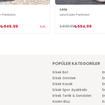
Lela
ın Pantolon
Lela Kadın Pantolon
₺849,99
₺594,99
9
₺699,99
%15
POPÜLER KATEGORİLER
Erkek Bot
E
Erkek Gömlek
E
Erkek Kazak
E
Erkek Spor Ayakkabı
E
Erkek Terlik & Sandalet
E
Kadın Bluz
K