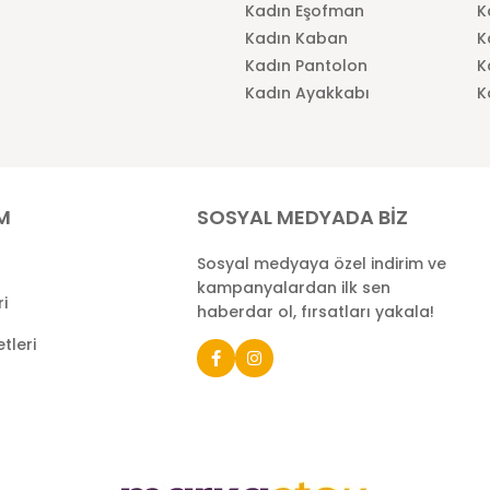
Kadın Eşofman
K
Kadın Kaban
K
Kadın Pantolon
K
Kadın Ayakkabı
K
İM
SOSYAL MEDYADA BİZ
Sosyal medyaya özel indirim ve
kampanyalardan ilk sen
ri
haberdar ol, fırsatları yakala!
tleri