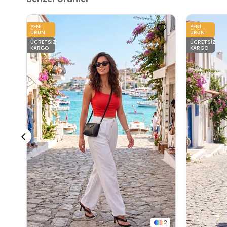
YENI
YENI
ÜRÜN
ÜRÜN
ÜCRETSIZ
ÜCRETSIZ
KARGO
KARGO
2