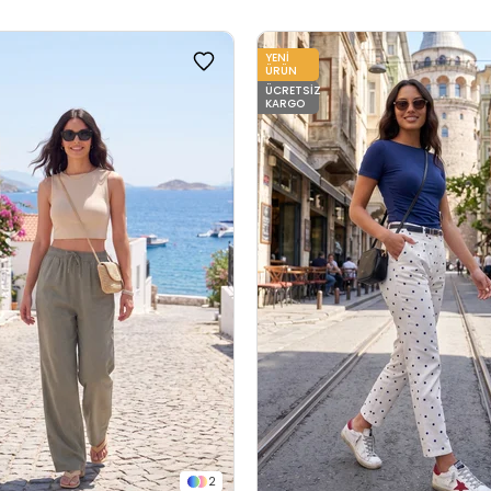
YENI
ÜRÜN
ÜCRETSIZ
KARGO
2