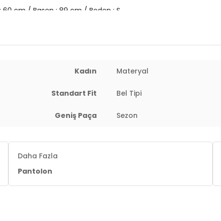
 : 60 cm / Basen : 89 cm / Beden : S
Kadın
Materyal
Standart Fit
Bel Tipi
Geniş Paça
Sezon
Daha Fazla
Pantolon