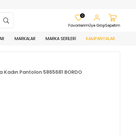
0
Favorilerim
Üye Girişi
Sepetim
AR
MARKALAR
MARKA SERİLERİ
KAMPANYALAR
aça Kadın Pantolon 5865681 BORDO