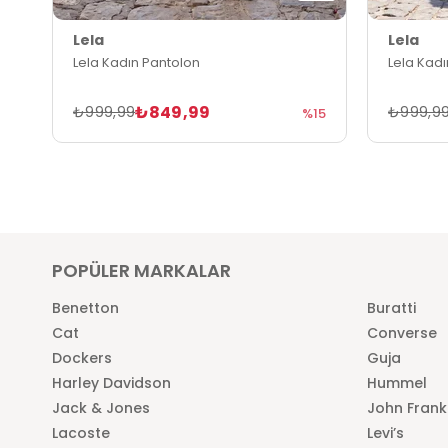
Lela
Lela
Lela Kadın Pantolon
Lela Kad
₺849,99
₺999,99
₺999,9
%15
POPÜLER MARKALAR
Benetton
Buratti
Cat
Converse
Dockers
Guja
Harley Davidson
Hummel
Jack & Jones
John Frank
Lacoste
Levi’s