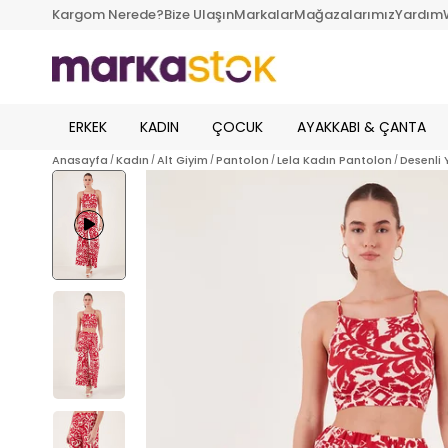
Kargom Nerede?
Bize Ulaşın
Markalar
Mağazalarımız
Yardım
ERKEK
KADIN
ÇOCUK
AYAKKABI & ÇANTA
Anasayfa
Kadın
Alt Giyim
Pantolon
Lela Kadın Pantolon
Desenli