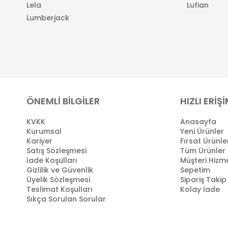
Lela
Lufian
Lumberjack
ÖNEMLİ BİLGİLER
HIZLI ERİŞ
KVKK
Anasayfa
Kurumsal
Yeni Ürünler
Kariyer
Fırsat Ürünle
Satış Sözleşmesi
Tüm Ürünler
İade Koşulları
Müşteri Hizme
Gizlilik ve Güvenlik
Sepetim
Üyelik Sözleşmesi
Sipariş Takip
Teslimat Koşulları
Kolay İade
Sıkça Sorulan Sorular