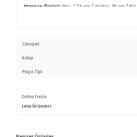
Manken Ölçüsü :
Boy : 1.74 cm / Göğüs : 81 cm / Bel
Üretim Yerli :
Türkiye
2DY5865681.61
Cinsiyet
Kalıp
Paça Tipi
Daha Fazla
Lela Ürünleri
Benzer Ürünler