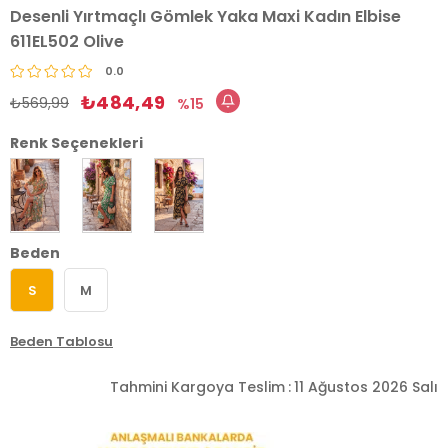
Desenli Yırtmaçlı Gömlek Yaka Maxi Kadın Elbise
611EL502 Olive
0.0
₺484,49
₺569,99
15
Renk Seçenekleri
Beden
S
M
Beden Tablosu
Tahmini Kargoya Teslim
:
11 Ağustos 2026 Salı