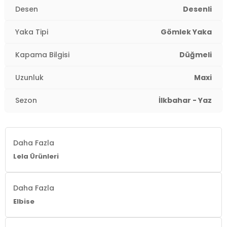
Kapama Şekli:
Düğmeli
Desen
Desenli
Uzunluk:
Maxi
Yaka Tipi
Gömlek Yaka
Kalıp Bilgisi:
Regular Fit
Kapama Bilgisi
Düğmeli
Yaş Grubu:
Yetişkin
Uzunluk
Maxi
2DY611EL502.2368
Sezon
İlkbahar - Yaz
Daha Fazla
Lela Ürünleri
Daha Fazla
Elbise