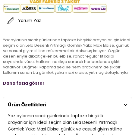
Yorum Yaz
Yaz aylarının sıcak günlerinde taptaze bir şıklık arayanlar için ideal
seçim olan Lela Desenli Yırtmaçlı Gömlek Yaka Maxi Elbise, günlük
ve casual giyim stiline mükemmel bir dokunuş katıyor. Özgün
desenleriyle dikkat çeken bu elbise, rahat regular fit kalıbı
sayesinde vücut hatlarını nazikçe sararak her bedende şıklık
yaratıyor. Düğmeli kapama şekli ile hem pratik hem de şık bir
kullanım sunan bu gömlek yaka maxi elbise, yırtmaç detaylarıyla
hareket kazandırarak yaz davetlerinde ya da plaj strollarında göz
Daha fazla göster
alıcı bir görünüm sergiliyor. Yazlık tarzı ile birlikte, bu elbise
dolabınızda mutlaka bulunması gereken bir parça!
Ürün Özellikleri
Model:
Elbise
Yaz aylarının sıcak günlerinde taptaze bir şıklık
Giyim Tarzı:
Günlük/Casual
arayanlar için ideal seçim olan Lela Desenli Yırtmaçlı
Desen:
Desenli
Gömlek Yaka Maxi Elbise, günlük ve casual giyim stiline