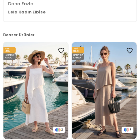
Daha Fazla
Lela Kadın Elbise
Benzer Ürünler
YENI
YENI
ÜRÜN
ÜRÜN
ÜCRETSIZ
ÜCRETSIZ
KARGO
KARGO
3
3