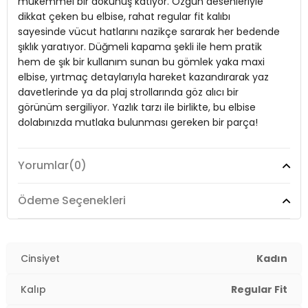
mükemmel bir dokunuş katıyor. Özgün desenleriyle
Mevsim:
Yazlık
dikkat çeken bu elbise, rahat regular fit kalıbı
Yaka Tipi:
sayesinde vücut hatlarını nazikçe sararak her bedende
Gömlek Yaka
şıklık yaratıyor. Düğmeli kapama şekli ile hem pratik
Kapama Şekli:
Düğmeli
hem de şık bir kullanım sunan bu gömlek yaka maxi
elbise, yırtmaç detaylarıyla hareket kazandırarak yaz
Uzunluk:
Maxi
davetlerinde ya da plaj strollarında göz alıcı bir
Kalıp Bilgisi:
Regular Fit
görünüm sergiliyor. Yazlık tarzı ile birlikte, bu elbise
dolabınızda mutlaka bulunması gereken bir parça!
Yaş Grubu:
Yetişkin
2DY611EL502.2368
Yorumlar
(0)
Model:
Elbise
Giyim Tarzı:
Günlük/Casual
Ödeme Seçenekleri
Desen:
Desenli
Mevsim:
Cinsiyet
Yazlık
Kadın
Yaka Tipi:
Gömlek Yaka
Kalıp
Regular Fit