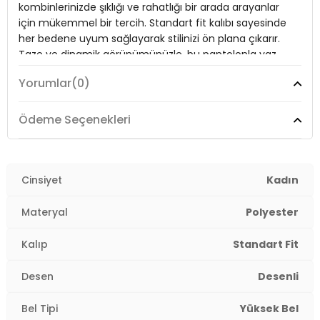
kombinlerinizde şıklığı ve rahatlığı bir arada arayanlar
Paça Tipi:
Geniş Paça
için mükemmel bir tercih. Standart fit kalıbı sayesinde
her bedene uyum sağlayarak stilinizi ön plana çıkarır.
Kalınlık:
Orta
Taze ve dinamik görünümünüzle, bu pantolonla yaz
mevsiminin tadını çıkarın!
Kalıp Bilgisi:
Standart Fit
Yorumlar
(0)
Yaş Grubu:
Yetişkin
2DY5869019.07
Model:
Pantolon
Ödeme Seçenekleri
Giyim Tarzı:
Günlük/Casual
Desen:
Cinsiyet
Desenli
Kadın
Mevsim:
Yazlık
Materyal
Polyester
Materyal:
% 97 Polyester % 3 Elastan
Kalıp
Standart Fit
Bel:
Yüksek Bel
Desen
Desenli
Paça Tipi:
Geniş Paça
Bel Tipi
Yüksek Bel