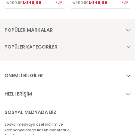
₺849,99
₺849,99
₺999,99
₺999,99
%15
%15
POPÜLER MARKALAR
POPÜLER KATEGORİLER
ÖNEMLİ BİLGİLER
HIZLI ERİŞİM
SOSYAL MEDYADA BİZ
Sosyal medyaya özel indirim ve
kampanyalardan ilk sen haberdar ol,