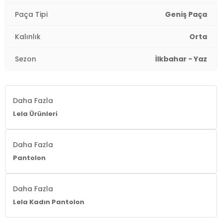
Kalınlık:
Orta
Paça Tipi
Geniş Paça
Kalıp Bilgisi:
Standart Fit
Kalınlık
Orta
Yaş Grubu:
Yetişkin
Sezon
İlkbahar - Yaz
2DY5869019.07
Daha Fazla
Lela Ürünleri
Daha Fazla
Pantolon
Daha Fazla
Lela Kadın Pantolon