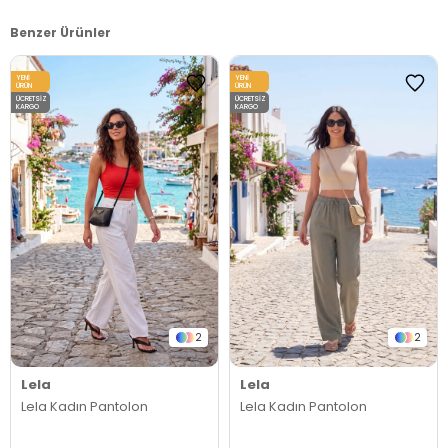
Benzer Ürünler
YENI
YENI
ÜRÜN
ÜRÜN
ÜCRETSIZ
ÜCRETSIZ
KARGO
KARGO
2
2
Lela
Lela
Lela Kadın Pantolon
Lela Kadın Pantolon