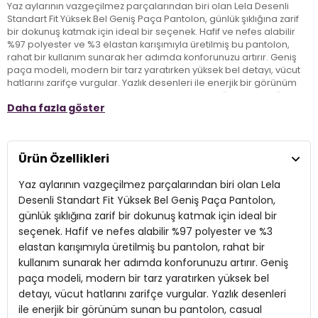
Yaz aylarının vazgeçilmez parçalarından biri olan Lela Desenli
Standart Fit Yüksek Bel Geniş Paça Pantolon, günlük şıklığına zarif
bir dokunuş katmak için ideal bir seçenek. Hafif ve nefes alabilir
%97 polyester ve %3 elastan karışımıyla üretilmiş bu pantolon,
rahat bir kullanım sunarak her adımda konforunuzu artırır. Geniş
paça modeli, modern bir tarz yaratırken yüksek bel detayı, vücut
hatlarını zarifçe vurgular. Yazlık desenleri ile enerjik bir görünüm
sunan bu pantolon, casual kombinlerinizde şıklığı ve rahatlığı bir
Daha fazla göster
arada arayanlar için mükemmel bir tercih. Standart fit kalıbı
sayesinde her bedene uyum sağlayarak stilinizi ön plana çıkarır.
Taze ve dinamik görünümünüzle, bu pantolonla yaz mevsiminin
tadını çıkarın!
Ürün Özellikleri
Yaz aylarının vazgeçilmez parçalarından biri olan Lela
Model:
Pantolon
Desenli Standart Fit Yüksek Bel Geniş Paça Pantolon,
Giyim Tarzı:
Günlük/Casual
günlük şıklığına zarif bir dokunuş katmak için ideal bir
seçenek. Hafif ve nefes alabilir %97 polyester ve %3
Desen:
Desenli
elastan karışımıyla üretilmiş bu pantolon, rahat bir
Mevsim:
kullanım sunarak her adımda konforunuzu artırır. Geniş
Yazlık
paça modeli, modern bir tarz yaratırken yüksek bel
Materyal:
% 97 Polyester % 3 Elastan
detayı, vücut hatlarını zarifçe vurgular. Yazlık desenleri
ile enerjik bir görünüm sunan bu pantolon, casual
Bel:
Yüksek Bel