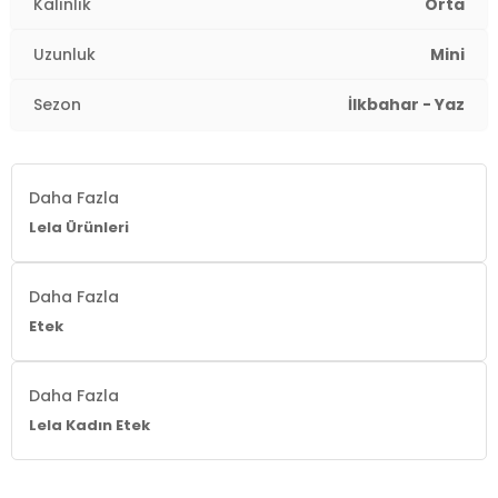
Kalınlık
Orta
Kalınlık:
Orta
Uzunluk
Mini
Kalıp Bilgisi:
Slim Fit
Sezon
İlkbahar - Yaz
Yaş Grubu:
Yetişkin
Menşei:
Türkiye
Daha Fazla
2DY5869020.07
Lela Ürünleri
Daha Fazla
Etek
Daha Fazla
Lela Kadın Etek