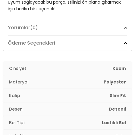
Boy:
Standart
uyum sağlayacak bu parça, stilinizi ön plana çıkarmak
için harika bir seçenek!
Uzunluk:
Mini
Kalınlık:
Orta
Yorumlar
(0)
Model:
Etek
Kalıp Bilgisi:
Slim Fit
Giyim Tarzı:
Günlük/Casual
Ödeme Seçenekleri
Yaş Grubu:
Yetişkin
Desen:
Desenli
Menşei:
Türkiye
2DY5869020.07
Mevsim:
Cinsiyet
Yazlık
Kadın
Materyal:
%97 Polyester %3 Elastan
Materyal
Polyester
Kumaş Tipi:
Belirtilmemiş
Kalıp
Slim Fit
Bel:
Lastikli Bel
Desen
Desenli
Boy:
Standart
Bel Tipi
Lastikli Bel
Uzunluk:
Mini