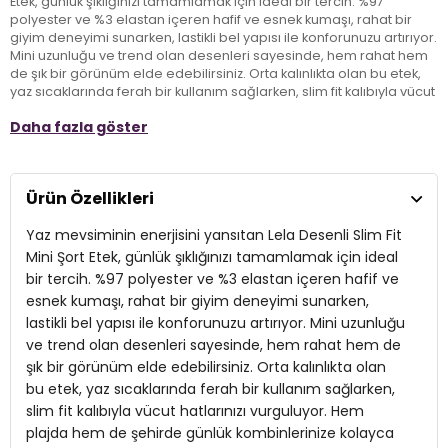
Etek, günlük şıklığınızı tamamlamak için ideal bir tercih. %97
polyester ve %3 elastan içeren hafif ve esnek kumaşı, rahat bir
giyim deneyimi sunarken, lastikli bel yapısı ile konforunuzu artırıyor.
Mini uzunluğu ve trend olan desenleri sayesinde, hem rahat hem
de şık bir görünüm elde edebilirsiniz. Orta kalınlıkta olan bu etek,
yaz sıcaklarında ferah bir kullanım sağlarken, slim fit kalıbıyla vücut
hatlarınızı vurguluyor. Hem plajda hem de şehirde günlük
Daha fazla göster
kombinlerinize kolayca uyum sağlayacak bu parça, stilinizi ön
plana çıkarmak için harika bir seçenek!
Ürün Özellikleri
Model:
Etek
Yaz mevsiminin enerjisini yansıtan Lela Desenli Slim Fit
Giyim Tarzı:
Günlük/Casual
Mini Şort Etek, günlük şıklığınızı tamamlamak için ideal
Desen:
Desenli
bir tercih. %97 polyester ve %3 elastan içeren hafif ve
esnek kumaşı, rahat bir giyim deneyimi sunarken,
Mevsim:
Yazlık
lastikli bel yapısı ile konforunuzu artırıyor. Mini uzunluğu
Materyal:
ve trend olan desenleri sayesinde, hem rahat hem de
%97 Polyester %3 Elastan
şık bir görünüm elde edebilirsiniz. Orta kalınlıkta olan
Kumaş Tipi:
Belirtilmemiş
bu etek, yaz sıcaklarında ferah bir kullanım sağlarken,
slim fit kalıbıyla vücut hatlarınızı vurguluyor. Hem
Bel:
Lastikli Bel
plajda hem de şehirde günlük kombinlerinize kolayca