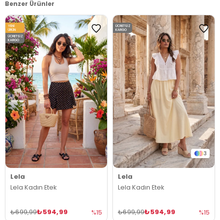
Benzer Ürünler
YENI
ÜCRETSIZ
ÜRÜN
KARGO
ÜCRETSIZ
KARGO
3
Lela
Lela
Lela Kadın Etek
Lela Kadın Etek
₺594,99
₺594,99
₺699,99
₺699,99
%15
%15