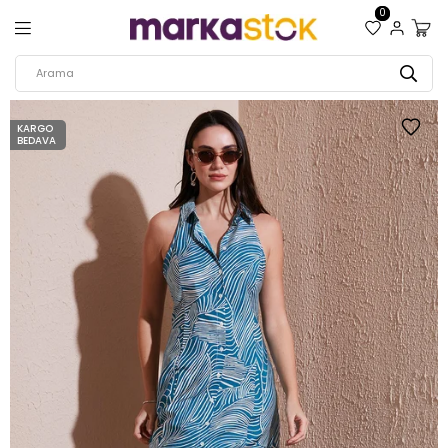
0
KARGO
BEDAVA