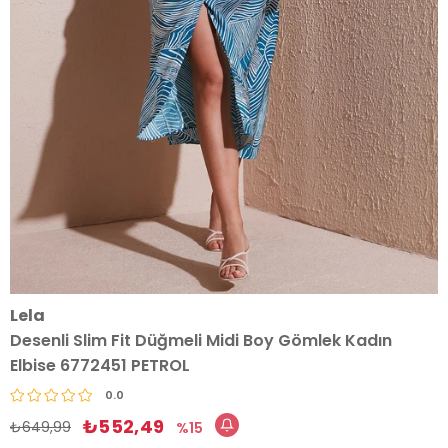
Lela
Desenli Slim Fit Düğmeli Midi Boy Gömlek Kadın
Elbise 6772451 PETROL
0.0
₺552,49
₺649,99
15