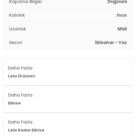
Kapama Bilgisi
Düğmeli
Kalınlık:
İnce
Kalınlık
İnce
Kalıp Bilgisi:
Slim Fit
Uzunluk
Midi
Yaş Grubu:
Yetişkin
2DY6772451.13
Sezon
İlkbahar - Yaz
Daha Fazla
Lela Ürünleri
Daha Fazla
Elbise
Daha Fazla
Lela Kadın Elbise