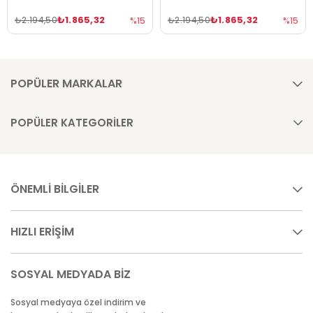
₺1.865,32
₺1.865,32
₺2.194,50
₺2.194,50
%15
%15
POPÜLER MARKALAR
POPÜLER KATEGORİLER
ÖNEMLİ BİLGİLER
HIZLI ERİŞİM
SOSYAL MEDYADA BİZ
Sosyal medyaya özel indirim ve