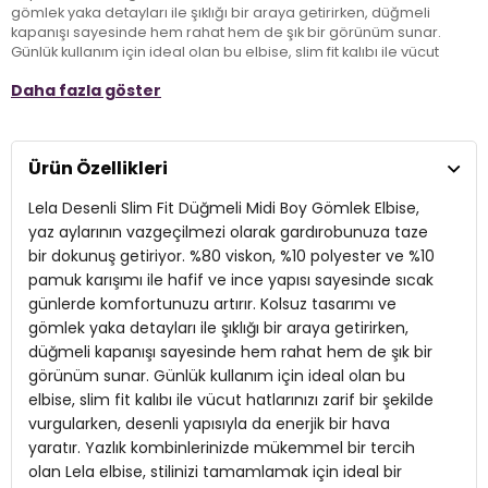
gömlek yaka detayları ile şıklığı bir araya getirirken, düğmeli
kapanışı sayesinde hem rahat hem de şık bir görünüm sunar.
Günlük kullanım için ideal olan bu elbise, slim fit kalıbı ile vücut
hatlarınızı zarif bir şekilde vurgularken, desenli yapısıyla da enerjik
Daha fazla göster
bir hava yaratır. Yazlık kombinlerinizde mükemmel bir tercih olan
Lela elbise, stilinizi tamamlamak için ideal bir seçenek!
Ürün Özellikleri
Model:
Elbise
Lela Desenli Slim Fit Düğmeli Midi Boy Gömlek Elbise,
Giyim Tarzı:
Günlük/Casual
yaz aylarının vazgeçilmezi olarak gardırobunuza taze
Desen:
Desenli
bir dokunuş getiriyor. %80 viskon, %10 polyester ve %10
pamuk karışımı ile hafif ve ince yapısı sayesinde sıcak
Mevsim:
Yazlık
günlerde komfortunuzu artırır. Kolsuz tasarımı ve
Materyal:
gömlek yaka detayları ile şıklığı bir araya getirirken,
% 80 Viskon % 10 Polyester % 10 Pamuk
düğmeli kapanışı sayesinde hem rahat hem de şık bir
Yaka Tipi:
Gömlek Yaka
görünüm sunar. Günlük kullanım için ideal olan bu
elbise, slim fit kalıbı ile vücut hatlarınızı zarif bir şekilde
Kapama Şekli:
Düğmeli
vurgularken, desenli yapısıyla da enerjik bir hava
Kol Tipi:
Kolsuz
yaratır. Yazlık kombinlerinizde mükemmel bir tercih
olan Lela elbise, stilinizi tamamlamak için ideal bir
Uzunluk:
Midi