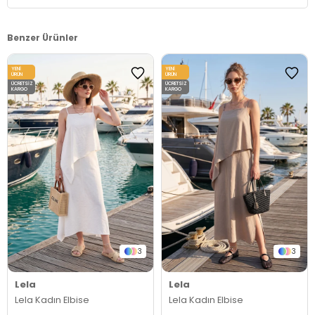
Benzer Ürünler
YENI
YENI
ÜRÜN
ÜRÜN
ÜCRETSIZ
ÜCRETSIZ
KARGO
KARGO
3
3
Lela
Lela
Lela Kadın Elbise
Lela Kadın Elbise