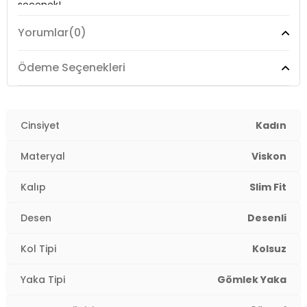
seçenek!
Kalınlık:
İnce
Yorumlar
(0)
Kalıp Bilgisi:
Slim Fit
Model:
Elbise
Ödeme Seçenekleri
Yaş Grubu:
Yetişkin
Giyim Tarzı:
Günlük/Casual
2DY6772451.13
Desen:
Desenli
Cinsiyet
Kadın
Mevsim:
Yazlık
Materyal
Viskon
Materyal:
% 80 Viskon % 10 Polyester % 10 Pamuk
Kalıp
Slim Fit
Yaka Tipi:
Gömlek Yaka
Desen
Desenli
Kapama Şekli:
Düğmeli
Kol Tipi
Kolsuz
Kol Tipi:
Kolsuz
Yaka Tipi
Gömlek Yaka
Uzunluk:
Midi