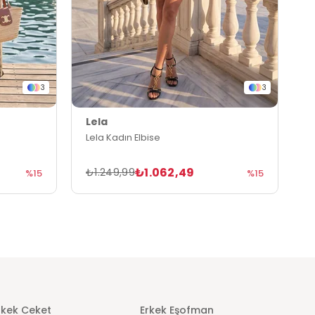
3
3
Lela
L
Lela Kadın Elbise
L
₺1.062,49
₺1.249,99
₺
%15
%15
rkek Ceket
Erkek Eşofman