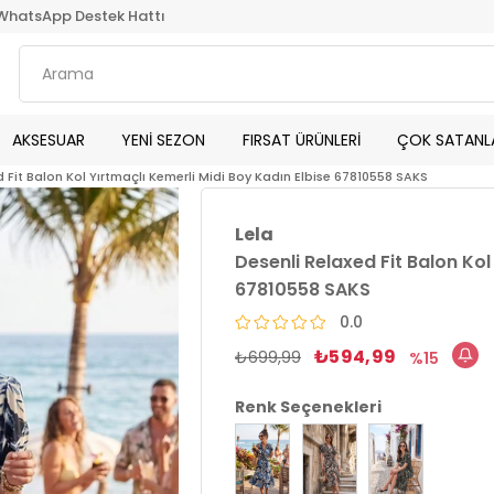
WhatsApp Destek Hattı
AKSESUAR
YENİ SEZON
FIRSAT ÜRÜNLERİ
ÇOK SATANL
d Fit Balon Kol Yırtmaçlı Kemerli Midi Boy Kadın Elbise 67810558 SAKS
Lela
Desenli Relaxed Fit Balon Kol
67810558 SAKS
0.0
₺594,99
₺699,99
15
Renk Seçenekleri