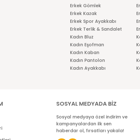
Erkek Gömlek
E
Erkek Kazak
E
Erkek Spor Ayakkabı
E
Erkek Terlik & Sandalet
E
Kadın Bluz
K
Kadın Eşofman
K
Kadın Kaban
K
Kadın Pantolon
K
Kadın Ayakkabı
K
İM
SOSYAL MEDYADA BİZ
Sosyal medyaya özel indirim ve
kampanyalardan ilk sen
ri
haberdar ol, fırsatları yakala!
tleri