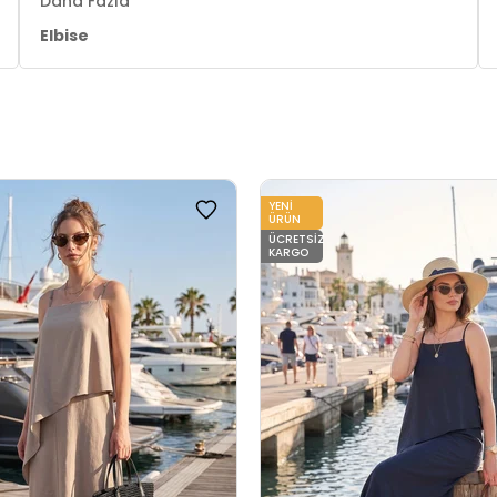
Daha Fazla
Elbise
YENI
ÜRÜN
ÜCRETSIZ
KARGO