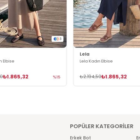
3
Lela
n Elbise
Lela Kadın Elbise
₺1.865,32
₺1.865,32
50
₺2.194,50
%15
POPÜLER KATEGORİLER
Erkek Bot
E