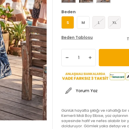
Beden
S
M
L
XL
Beden Tablosu
T
Yorum Yaz
Günlük hayatta şıklığı ve rahatlığı bi
Kemerli Midi Boy Elbise, yaz aylarını
sayesinde hafif ve nefes alabilir bir 
dolduruyor. Gömlek yaka detayı ve d