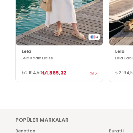
3
Lela
Lela
Lela Kadın Elbise
Lela Kadı
₺1.865,32
₺2.194,50
₺2.194,
%15
POPÜLER MARKALAR
Benetton
Buratti