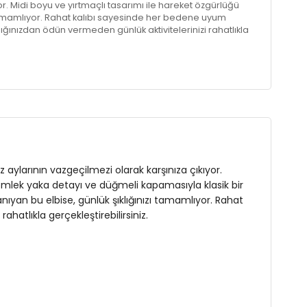
or. Midi boyu ve yırtmaçlı tasarımı ile hareket özgürlüğü
ı tamamlıyor. Rahat kalıbı sayesinde her bedene uyum
lığınızdan ödün vermeden günlük aktivitelerinizi rahatlıkla
z aylarının vazgeçilmezi olarak karşınıza çıkıyor.
 Gömlek yaka detayı ve düğmeli kapamasıyla klasik bir
nıyan bu elbise, günlük şıklığınızı tamamlıyor. Rahat
hatlıkla gerçekleştirebilirsiniz.