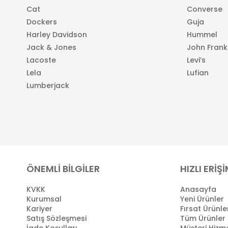
Cat
Converse
Dockers
Guja
Harley Davidson
Hummel
Jack & Jones
John Frank
Lacoste
Levi’s
Lela
Lufian
Lumberjack
ÖNEMLİ BİLGİLER
HIZLI ERİŞ
KVKK
Anasayfa
Kurumsal
Yeni Ürünler
Kariyer
Fırsat Ürünle
Satış Sözleşmesi
Tüm Ürünler
İade Koşulları
Müşteri Hizme