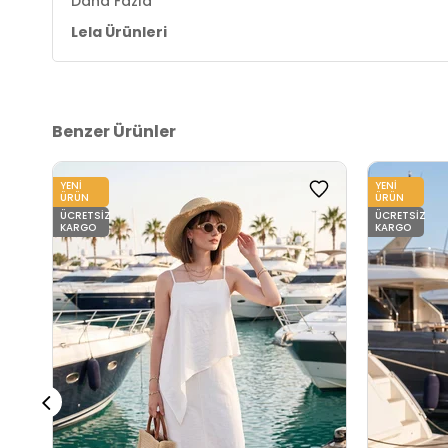
Daha Fazla
Yaş Grubu:
Yetişkin
Lela Ürünleri
Menşei:
Türkiye
Detaylar:
Yırtmaçlı
2DY67810558.112
Benzer Ürünler
YENI
YENI
ÜRÜN
ÜRÜN
ÜCRETSIZ
ÜCRETSIZ
KARGO
KARGO