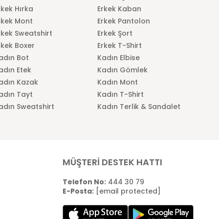
rkek Hırka
Erkek Kaban
rkek Mont
Erkek Pantolon
rkek Sweatshirt
Erkek Şort
rkek Boxer
Erkek T-Shirt
adın Bot
Kadın Elbise
adın Etek
Kadın Gömlek
adın Kazak
Kadın Mont
adın Tayt
Kadın T-Shirt
adın Sweatshirt
Kadın Terlik & Sandalet
MÜŞTERİ DESTEK HATTI
Telefon No:
444 30 79
E-Posta:
[email protected]