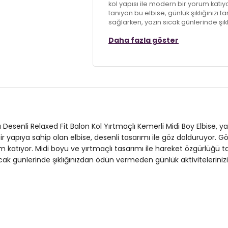
kol yapısı ile modern bir yorum katıy
tanıyan bu elbise, günlük şıklığınız
sağlarken, yazın sıcak günlerinde şık
gerçekleştirebilirsiniz.
Daha fazla göster
Model:
Elbise
Giyim Tarzı:
Günlük/Casual
Desen:
Desenli
Mevsim:
Yazlık
 Desenli Relaxed Fit Balon Kol Yırtmaçlı Kemerli Midi Boy Elbise, ya
Materyal:
%100 Viskon
ir yapıya sahip olan elbise, desenli tasarımı ile göz dolduruyor.
m katıyor. Midi boyu ve yırtmaçlı tasarımı ile hareket özgürlüğü ta
Yaka Tipi:
Gömlek Yaka
 günlerinde şıklığınızdan ödün vermeden günlük aktivitelerinizi ra
Kapama Şekli:
Düğmeli
Kol Tipi:
Balon Kol
Kumaş Tipi:
Belirtilmemiş
Boy:
Standart