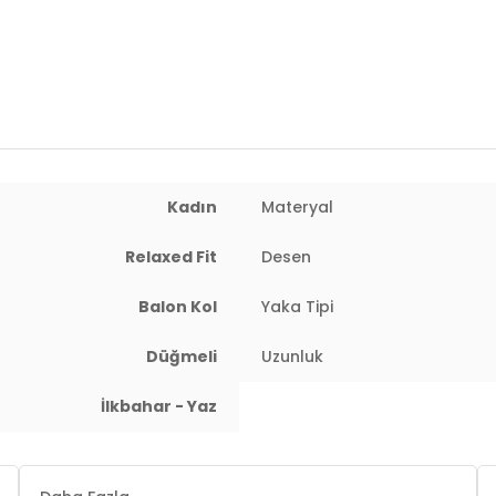
Uzunluk:
Midi
Kalıp Bilgisi:
Relaxed Fit
Yaş Grubu:
Yetişkin
Menşei:
Türkiye
Detaylar:
Yırtmaçlı
Kadın
Materyal
2DY67810558.112
Relaxed Fit
Desen
Balon Kol
Yaka Tipi
Düğmeli
Uzunluk
İlkbahar - Yaz