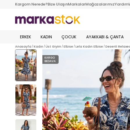
Kargom Nerede?
Bize Ulaşın
Markalar
Mağazalarımız
Yardım
ERKEK
KADIN
ÇOCUK
AYAKKABI & ÇANTA
Anasayfa
Kadın
Üst Giyim
Elbise
Lela Kadın Elbise
Desenli Relaxe
KARGO
BEDAVA