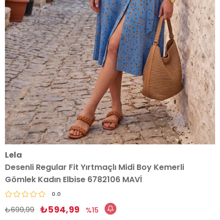
Lela
Desenli Regular Fit Yırtmaçlı Midi Boy Kemerli
Gömlek Kadın Elbise 6782106 MAVİ
0.0
₺594,99
₺699,99
15