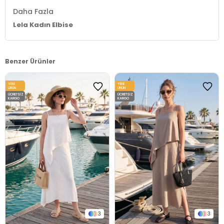
Daha Fazla
Lela Kadın Elbise
Benzer Ürünler
YENI
YENI
ÜRÜN
ÜRÜN
ÜCRETSIZ
ÜCRETSIZ
KARGO
KARGO
3
3