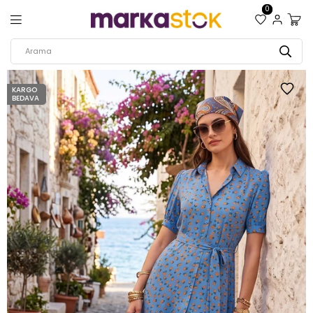
0
KARGO
BEDAVA