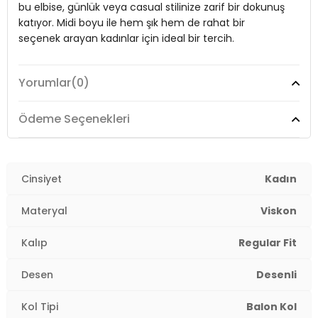
bu elbise, günlük veya casual stilinize zarif bir dokunuş
Kol Tipi:
Balon Kol
katıyor. Midi boyu ile hem şık hem de rahat bir
seçenek arayan kadınlar için ideal bir tercih.
Kumaş Tipi:
Belirtilmemiş
Boy:
Standart
Yorumlar
(0)
Model:
Elbise
Uzunluk:
Midi
Giyim Tarzı:
Günlük/Casual
Ödeme Seçenekleri
Kalınlık:
Orta
Desen:
Desenli
Kalıp Bilgisi:
Regular Fit
Yaş Grubu:
Yetişkin
Mevsim:
Cinsiyet
Yazlık
Kadın
Menşei:
Türkiye
Materyal:
%100 Viskon
Materyal
Viskon
Detaylar:
Yırtmaçlı
2DY6782106.42
Yaka Tipi:
Gömlek Yaka
Kalıp
Regular Fit
Kapama Şekli:
Düğmeli
Desen
Desenli
Kol Tipi:
Balon Kol
Kol Tipi
Balon Kol