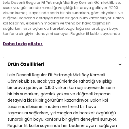
Lela Desenli Regular Fit Yırtmaçlı Midi Boy Kemerli Gömlek Elbise,
sıcak yaz günlerinde rahatlığı ve şıklığı bir araya getiriyor. %100
viskon kumaşı sayesinde serin bir his sunarken, gömlek yakası ve
düğmeli kapama detayıyla klasik bir görünüm kazandırıyor. Balon
kol tasarımı, elbisenin modern ve trend bir hava taşımasını
sağlarken, yırtmaçları da hareket özgürlüğü sunarak gün boyu
konforlu bir giyim deneyimi sunuyor. Regular fit kalıbı sayesinde
her bedene uyum sağlayan bu elbise, günlük veya casual stilinize
Daha fazla göster
zarif bir dokunuş katıyor. Midi boyu ile hem şık hem de rahat bir
seçenek arayan kadınlar için ideal bir tercih.
Ürün Özellikleri
Model:
Elbise
Lela Desenli Regular Fit Yırtmaçlı Midi Boy Kemerli
Giyim Tarzı:
Günlük/Casual
Gömlek Elbise, sıcak yaz günlerinde rahatlığı ve şıklığı
Desen:
Desenli
bir araya getiriyor. %100 viskon kumaşı sayesinde serin
bir his sunarken, gömlek yakası ve düğmeli kapama
Mevsim:
Yazlık
detayıyla klasik bir görünüm kazandırıyor. Balon kol
Materyal:
tasarımı, elbisenin modern ve trend bir hava
%100 Viskon
taşımasını sağlarken, yırtmaçları da hareket özgürlüğü
Yaka Tipi:
Gömlek Yaka
sunarak gün boyu konforlu bir giyim deneyimi sunuyor.
Regular fit kalıbı sayesinde her bedene uyum sağlayan
Kapama Şekli:
Düğmeli