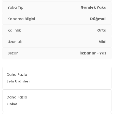
Kumaş Tipi:
Belirtilmemiş
Yaka Tipi
Gömlek Yaka
Boy:
Standart
Kapama Bilgisi
Düğmeli
Uzunluk:
Midi
Kalınlık
Orta
Kalınlık:
Orta
Uzunluk
Midi
Kalıp Bilgisi:
Regular Fit
Sezon
İlkbahar - Yaz
Yaş Grubu:
Yetişkin
Menşei:
Türkiye
Daha Fazla
Lela Ürünleri
Detaylar:
Yırtmaçlı
2DY6782106.42
Daha Fazla
Elbise