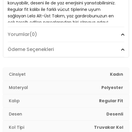
koruyabilir, deseni ile de yaz enerjisini yansıtabilirsiniz.
Kol Tipi:
Truvakar Kol
Regular fit kalıbı ile farklı vücut tiplerine uyum
Kumaş Tipi:
Belirtilmemiş
sağlayan Lela Alt-Üst Takım, yaz gardırobunuzun en
çok tercih edilen parçalarından biri olmaya aday!
Bel:
Normal Bel
Yorumlar
(0)
Boy:
Standart
Model:
Takım
Paça Tipi:
Bol Paça
Ödeme Seçenekleri
Giyim Tarzı:
Günlük/Casual
Kalınlık:
Orta
Kalıp Bilgisi:
Regular Fit
Desen:
Desenli
Cinsiyet
Kadın
Yaş Grubu:
Yetişkin
Mevsim:
Yazlık
Materyal
Polyester
Menşei:
Türkiye
2DY5865357.12
Materyal:
%97 Polyester %3 Elastan
Kalıp
Regular Fit
Yaka Tipi:
V Yaka
Desen
Desenli
Kol Tipi:
Truvakar Kol
Kol Tipi
Truvakar Kol