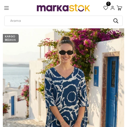
0
KARGO
BEDAVA