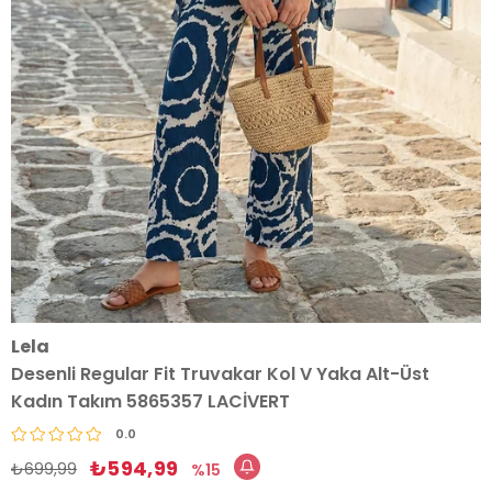
Lela
Desenli Regular Fit Truvakar Kol V Yaka Alt-Üst
Kadın Takım 5865357 LACİVERT
0.0
₺594,99
₺699,99
15