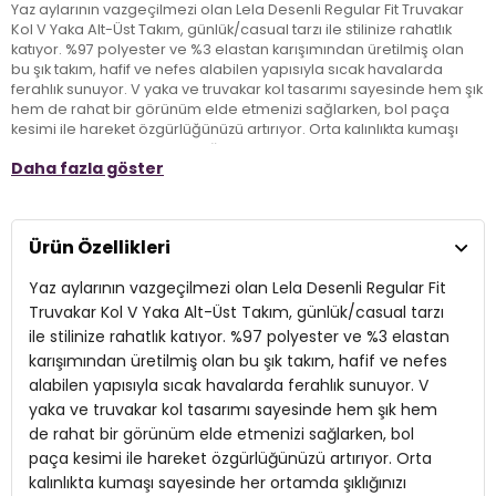
Yaz aylarının vazgeçilmezi olan Lela Desenli Regular Fit Truvakar
Kol V Yaka Alt-Üst Takım, günlük/casual tarzı ile stilinize rahatlık
katıyor. %97 polyester ve %3 elastan karışımından üretilmiş olan
bu şık takım, hafif ve nefes alabilen yapısıyla sıcak havalarda
ferahlık sunuyor. V yaka ve truvakar kol tasarımı sayesinde hem şık
hem de rahat bir görünüm elde etmenizi sağlarken, bol paça
kesimi ile hareket özgürlüğünüzü artırıyor. Orta kalınlıkta kumaşı
sayesinde her ortamda şıklığınızı koruyabilir, deseni ile de yaz
Daha fazla göster
enerjisini yansıtabilirsiniz. Regular fit kalıbı ile farklı vücut tiplerine
uyum sağlayan Lela Alt-Üst Takım, yaz gardırobunuzun en çok
tercih edilen parçalarından biri olmaya aday!
Ürün Özellikleri
Model:
Takım
Yaz aylarının vazgeçilmezi olan Lela Desenli Regular Fit
Giyim Tarzı:
Günlük/Casual
Truvakar Kol V Yaka Alt-Üst Takım, günlük/casual tarzı
ile stilinize rahatlık katıyor. %97 polyester ve %3 elastan
Desen:
Desenli
karışımından üretilmiş olan bu şık takım, hafif ve nefes
alabilen yapısıyla sıcak havalarda ferahlık sunuyor. V
Mevsim:
Yazlık
yaka ve truvakar kol tasarımı sayesinde hem şık hem
Materyal:
%97 Polyester %3 Elastan
de rahat bir görünüm elde etmenizi sağlarken, bol
paça kesimi ile hareket özgürlüğünüzü artırıyor. Orta
Yaka Tipi:
V Yaka
kalınlıkta kumaşı sayesinde her ortamda şıklığınızı