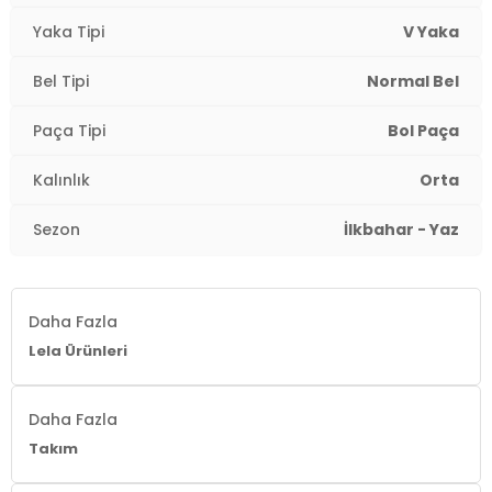
Kumaş Tipi:
Belirtilmemiş
Yaka Tipi
V Yaka
Bel:
Normal Bel
Bel Tipi
Normal Bel
Boy:
Standart
Paça Tipi
Bol Paça
Paça Tipi:
Bol Paça
Kalınlık
Orta
Kalınlık:
Orta
Sezon
İlkbahar - Yaz
Kalıp Bilgisi:
Regular Fit
Yaş Grubu:
Yetişkin
Daha Fazla
Menşei:
Türkiye
Lela Ürünleri
2DY5865357.12
Daha Fazla
Takım