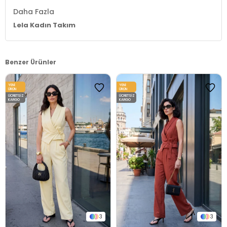
Daha Fazla
Lela Kadın Takım
Benzer Ürünler
YENI
YENI
ÜRÜN
ÜRÜN
ÜCRETSIZ
ÜCRETSIZ
KARGO
KARGO
3
3