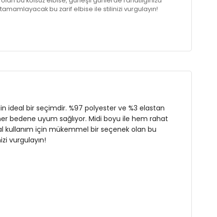
lan bu kolsuz elbise, güneşli günlerde rahatlığınıza
 tamamlayacak bu zarif elbise ile stilinizi vurgulayın!
n
çin ideal bir seçimdir. %97 polyester ve %3 elastan
ile her bedene uyum sağlıyor. Midi boyu ile hem rahat
sual kullanım için mükemmel bir seçenek olan bu
izi vurgulayın!