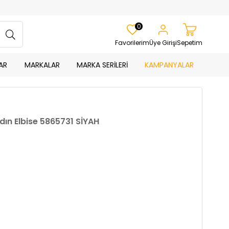
0
Favorilerim
Üye Girişi
Sepetim
AR
MARKALAR
MARKA SERİLERİ
KAMPANYALAR
dın Elbise 5865731 SİYAH