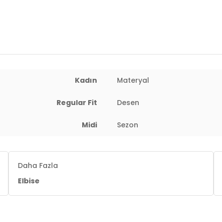
2DY5865731.07
Kadın
Materyal
Regular Fit
Desen
Midi
Sezon
Daha Fazla
Elbise