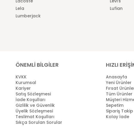
Lacoste
Levi’s
Lela
Lufian
Lumberjack
ÖNEMLİ BİLGİLER
HIZLI ERİŞ
KVKK
Anasayfa
Kurumsal
Yeni Ürünler
Kariyer
Fırsat Ürünle
Satış Sözleşmesi
Tüm Ürünler
İade Koşulları
Müşteri Hizme
Gizlilik ve Güvenlik
Sepetim
Üyelik Sözleşmesi
Sipariş Takip
Teslimat Koşulları
Kolay İade
Sıkça Sorulan Sorular