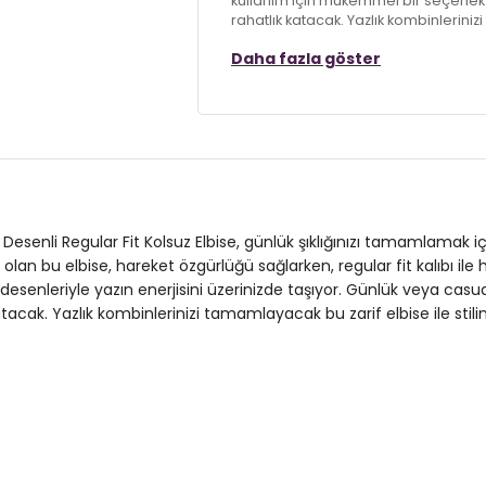
kullanım için mükemmel bir seçenek o
rahatlık katacak. Yazlık kombinlerinizi
Daha fazla göster
Model:
Elbise
Giyim Tarzı:
Günlük/Casual
Desen:
Desenli
Mevsim:
Yazlık
Materyal:
% 97 Polyester % 3 Elasta
 Desenli Regular Fit Kolsuz Elbise, günlük şıklığınızı tamamlamak i
ip olan bu elbise, hareket özgürlüğü sağlarken, regular fit kalıbı 
Kumaş Tipi:
Belirtilmemiş
desenleriyle yazın enerjisini üzerinizde taşıyor. Günlük veya ca
atacak. Yazlık kombinlerinizi tamamlayacak bu zarif elbise ile stilin
Boy:
Standart
Uzunluk:
Midi
Kalıp Bilgisi:
Regular Fit
Yaş Grubu:
Yetişkin
Menşei:
Türkiye