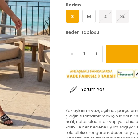
Beden
S
M
L
XL
Beden Tablosu
Yorum Yaz
Yaz aylarının vazgeçilmez parçalarınd
şıklığınızı tamamlamak için ideal bi
hafif, nefes alabilir bir yapıya sahip
kalıbı ile her bedene uyum sağlıyor
Lela elbise, rengarenk desenleriyle y