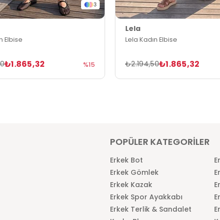
3
Lela
n Elbise
Lela Kadın Elbise
₺1.865,32
₺1.865,32
50
₺2.194,50
%15
POPÜLER KATEGORİLER
Erkek Bot
E
Erkek Gömlek
E
Erkek Kazak
E
Erkek Spor Ayakkabı
E
Erkek Terlik & Sandalet
E