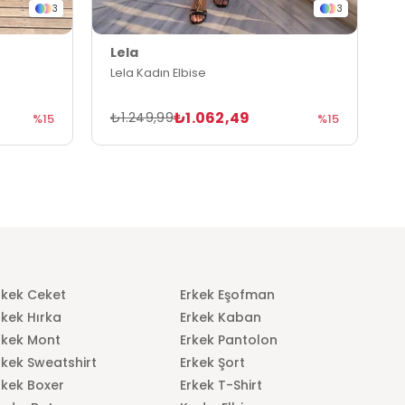
3
3
Lela
L
Lela Kadın Elbise
L
₺1.062,49
₺1.249,99
₺
%15
%15
rkek Ceket
Erkek Eşofman
rkek Hırka
Erkek Kaban
rkek Mont
Erkek Pantolon
rkek Sweatshirt
Erkek Şort
rkek Boxer
Erkek T-Shirt