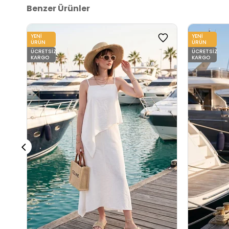
Benzer Ürünler
YENI
YENI
ÜRÜN
ÜRÜN
ÜCRETSIZ
ÜCRETSIZ
KARGO
KARGO