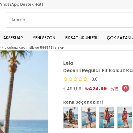
WhatsApp Destek Hattı
AKSESUAR
YENİ SEZON
FIRSAT ÜRÜNLERİ
ÇOK SATANL
r Fit Kolsuz Kadın Elbise 5865731 SİYAH
Lela
Desenli Regular Fit Kolsuz Ka
0.0
₺424,99
₺499,99
15
Renk Seçenekleri