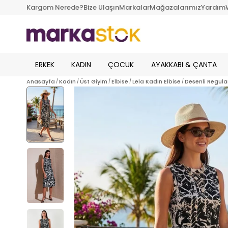
Kargom Nerede?
Bize Ulaşın
Markalar
Mağazalarımız
Yardım
ERKEK
KADIN
ÇOCUK
AYAKKABI & ÇANTA
Anasayfa
Kadın
Üst Giyim
Elbise
Lela Kadın Elbise
Desenli Regula