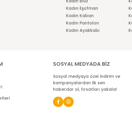
Kadın Bluz
K
Kadın Eşofman
K
Kadın Kaban
K
Kadın Pantolon
K
Kadın Ayakkabı
K
İM
SOSYAL MEDYADA BİZ
Sosyal medyaya özel indirim ve
kampanyalardan ilk sen
ri
haberdar ol, fırsatları yakala!
tleri