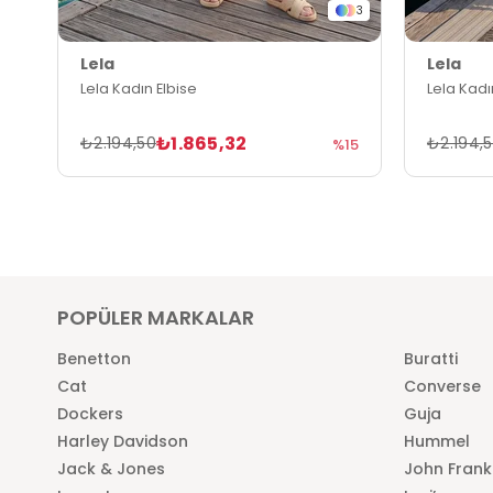
3
Lela
Lela
Lela Kadın Elbise
Lela Kadı
₺1.865,32
₺2.194,50
₺2.194,
%15
POPÜLER MARKALAR
Benetton
Buratti
Cat
Converse
Dockers
Guja
Harley Davidson
Hummel
Jack & Jones
John Frank