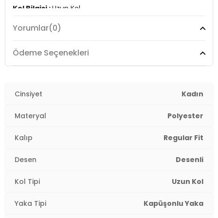
Kol Bilgisi :
Uzun Kol
Yorumlar
(0)
Kalıp Bilgisi :
Regular Fit
Detay :
Ödeme Seçenekleri
-Ponponlu
-Standart uzunluk, orta
Manken Ölçüsü :
Cinsiyet
Kilo : 53 kg / Boy : 1.80 cm / Göğüs :
Kadın
83 cm / Bel : 60 cm / Basen : 90 cm / Beden : M
Materyal
Polyester
Üretim Yeri :
Türkiye
2DK6571002.182
Kalıp
Regular Fit
Desen
Desenli
Kol Tipi
Uzun Kol
Yaka Tipi
Kapüşonlu Yaka