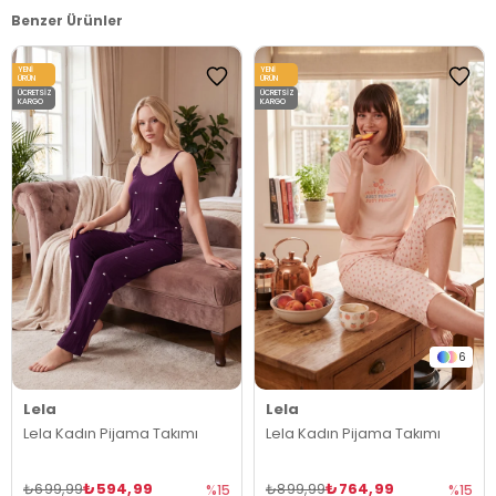
Benzer Ürünler
YENI
YENI
ÜRÜN
ÜRÜN
ÜCRETSIZ
ÜCRETSIZ
KARGO
KARGO
6
Lela
Lela
Lela Kadın Pijama Takımı
Lela Kadın Pijama Takımı
₺594,99
₺764,99
₺699,99
₺899,99
%15
%15