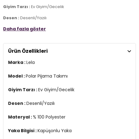
Giyim Tarzı :
Ev Giyim/Gecelik
Desen :
Desenli/Yazılı
Daha fazla göster
Materyal :
% 100 Polyester
Yaka Bilgisi :
Kapüşonlu Yaka
Ürün Özellikleri
Kol Bilgisi :
Uzun Kol
Marka :
Lela
Kalıp Bilgisi :
Regular Fit
Detay :
Model :
Polar Pijama Takımı
-Ponponlu
-Standart uzunluk, orta
Giyim Tarzı :
Ev Giyim/Gecelik
Manken Ölçüsü :
Kilo : 53 kg / Boy : 1.80 cm / Göğüs : 83 cm / Bel :
60 cm / Basen : 90 cm / Beden : M
Desen :
Desenli/Yazılı
Üretim Yeri :
Türkiye
Materyal :
% 100 Polyester
2DK6571002.182
Yaka Bilgisi :
Kapüşonlu Yaka