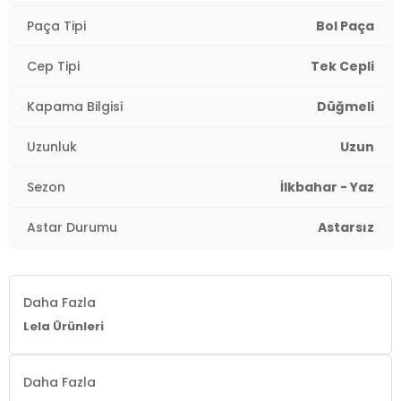
Astar Durumu:
Astarsız
Paça Tipi
Bol Paça
Paça Tipi:
Bol Paça
Cep Tipi
Tek Cepli
Uzunluk:
Uzun
Kapama Bilgisi
Düğmeli
Kalıp Bilgisi:
Relaxed Fit
Uzunluk
Uzun
Yaş Grubu:
Yetişkin
2DY6110014.4466
Sezon
İlkbahar - Yaz
Astar Durumu
Astarsız
Daha Fazla
Lela Ürünleri
Daha Fazla