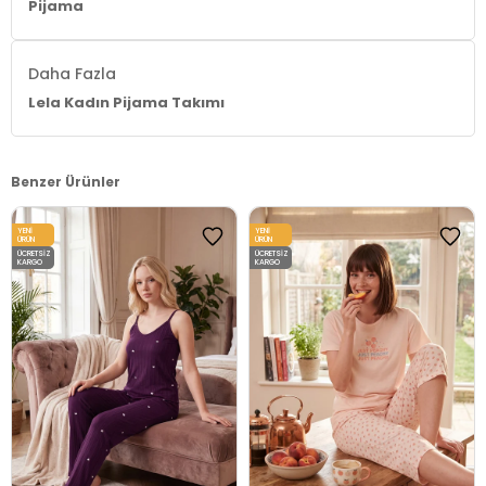
Pijama
Daha Fazla
Lela Kadın Pijama Takımı
Benzer Ürünler
YENI
YENI
ÜRÜN
ÜRÜN
ÜCRETSIZ
ÜCRETSIZ
KARGO
KARGO