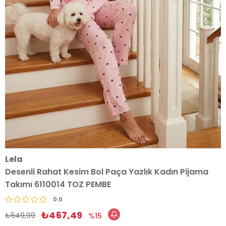
Lela
Desenli Rahat Kesim Bol Paça Yazlık Kadın Pijama
Takımı 6110014 TOZ PEMBE
0.0
₺467,49
₺549,99
15