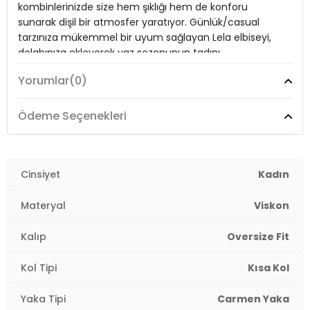
kombinlerinizde size hem şıklığı hem de konforu
Kumaş Tipi:
Belirtilmemiş
sunarak dişil bir atmosfer yaratıyor. Günlük/casual
Boy:
Standart
tarzınıza mükemmel bir uyum sağlayan Lela elbiseyi,
dolabınıza ekleyerek yaz sezonunun tadını
Uzunluk:
Midi
çıkarabilirsiniz.
Yorumlar
(0)
Kalınlık:
İnce
Kalıp Bilgisi:
Oversize Fit
Model:
Elbise
Ödeme Seçenekleri
Yaş Grubu:
Yetişkin
Giyim Tarzı:
Günlük/Casual
Menşei:
Türkiye
2DY67810557.47
Mevsim:
Cinsiyet
Yazlık
Kadın
Materyal:
%100 Viskon
Materyal
Viskon
Yaka Tipi:
Carmen Yaka
Kalıp
Oversize Fit
Kol Tipi:
Kısa Kol
Kol Tipi
Kısa Kol
Kumaş Tipi:
Belirtilmemiş
Yaka Tipi
Carmen Yaka