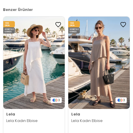
Benzer Ürünler
YENI
YENI
ÜRÜN
ÜRÜN
ÜCRETSIZ
ÜCRETSIZ
KARGO
KARGO
3
3
Lela
Lela
Lela Kadın Elbise
Lela Kadın Elbise