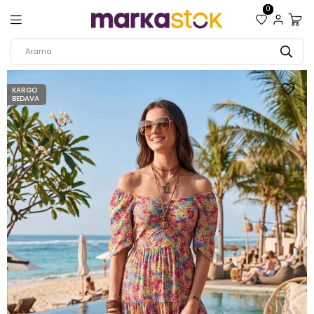
0
KARGO
BEDAVA