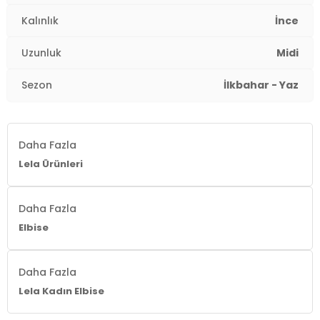
Boy:
Standart
Kalınlık
İnce
Uzunluk:
Midi
Uzunluk
Midi
Kalınlık:
İnce
Sezon
İlkbahar - Yaz
Kalıp Bilgisi:
Oversize Fit
Yaş Grubu:
Yetişkin
Daha Fazla
Lela Ürünleri
Menşei:
Türkiye
2DY67810557.47
Daha Fazla
Elbise
Daha Fazla
Lela Kadın Elbise