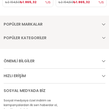
₺1.865,32
₺1.865,32
₺2.194,50
₺2.194,50
%15
%15
POPÜLER MARKALAR
POPÜLER KATEGORİLER
ÖNEMLİ BİLGİLER
HIZLI ERİŞİM
SOSYAL MEDYADA BİZ
Sosyal medyaya özel indirim ve
kampanyalardan ilk sen haberdar ol,