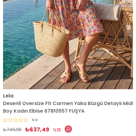
Lela
Desenli Oversize Fit Carmen Yaka Büzgü Detaylı Midi
Boy Kadın Elbise 67810557 FUŞYA
0.0
₺637,49
₺749,99
15