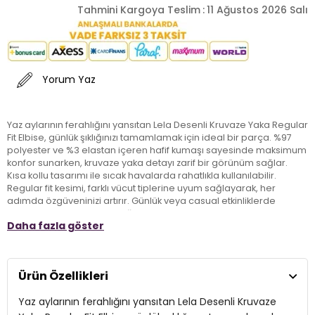
Tahmini Kargoya Teslim
:
11 Ağustos 2026 Salı
Yorum Yaz
Yaz aylarının ferahlığını yansıtan Lela Desenli Kruvaze Yaka Regular
Fit Elbise, günlük şıklığınızı tamamlamak için ideal bir parça. %97
polyester ve %3 elastan içeren hafif kumaşı sayesinde maksimum
konfor sunarken, kruvaze yaka detayı zarif bir görünüm sağlar.
Kısa kollu tasarımı ile sıcak havalarda rahatlıkla kullanılabilir.
Regular fit kesimi, farklı vücut tiplerine uyum sağlayarak, her
adımda özgüveninizi artırır. Günlük veya casual etkinliklerde
rahatlıkla tercih edebileceğiniz bu elbise, yaz gardırobunuzun
Daha fazla göster
vazgeçilmezlerinden biri olacak. Hayatınıza renk katmaya hazır bu
şık elbise ile stilinizi bir adım öteye taşıyın!
Ürün Özellikleri
Model:
Elbise
Yaz aylarının ferahlığını yansıtan Lela Desenli Kruvaze
Giyim Tarzı:
Günlük/Casual