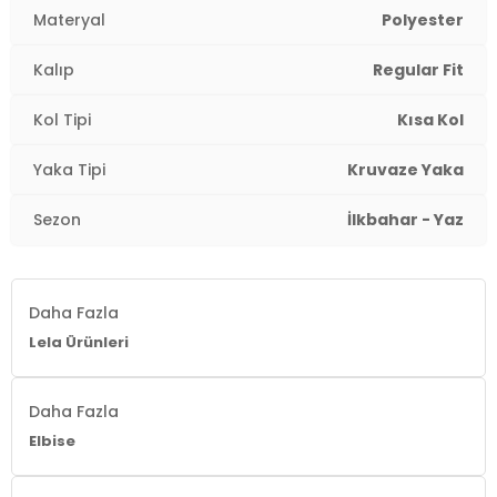
Materyal
Polyester
Yaka Tipi:
Kruvaze Yaka
Kalıp
Regular Fit
Kol Tipi:
Kısa Kol
Kol Tipi
Kısa Kol
Kalıp Bilgisi:
Regular Fit
Yaka Tipi
Kruvaze Yaka
Yaş Grubu:
Yetişkin
2DY5865723.61
Sezon
İlkbahar - Yaz
Daha Fazla
Lela Ürünleri
Daha Fazla
Elbise