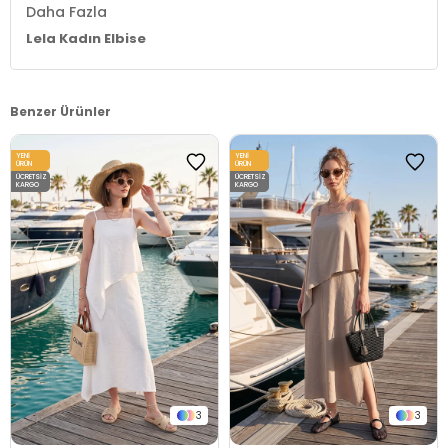
Daha Fazla
Lela Kadın Elbise
Benzer Ürünler
YENI
YENI
ÜRÜN
ÜRÜN
ÜCRETSIZ
ÜCRETSIZ
KARGO
KARGO
3
3