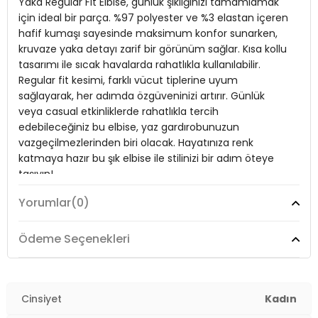
Yaka Regular Fit Elbise, günlük şıklığınızı tamamlamak
Mevsim:
Yazlık
için ideal bir parça. %97 polyester ve %3 elastan içeren
hafif kumaşı sayesinde maksimum konfor sunarken,
Materyal:
%97 Polyester %3 Elastan
kruvaze yaka detayı zarif bir görünüm sağlar. Kısa kollu
Yaka Tipi:
tasarımı ile sıcak havalarda rahatlıkla kullanılabilir.
Kruvaze Yaka
Regular fit kesimi, farklı vücut tiplerine uyum
Kol Tipi:
Kısa Kol
sağlayarak, her adımda özgüveninizi artırır. Günlük
veya casual etkinliklerde rahatlıkla tercih
Kalıp Bilgisi:
Regular Fit
edebileceğiniz bu elbise, yaz gardırobunuzun
Yaş Grubu:
Yetişkin
vazgeçilmezlerinden biri olacak. Hayatınıza renk
2DY5865723.61
katmaya hazır bu şık elbise ile stilinizi bir adım öteye
taşıyın!
Yorumlar
(0)
Model:
Elbise
Ödeme Seçenekleri
Giyim Tarzı:
Günlük/Casual
Mevsim:
Yazlık
Cinsiyet
Kadın
Materyal:
%97 Polyester %3 Elastan