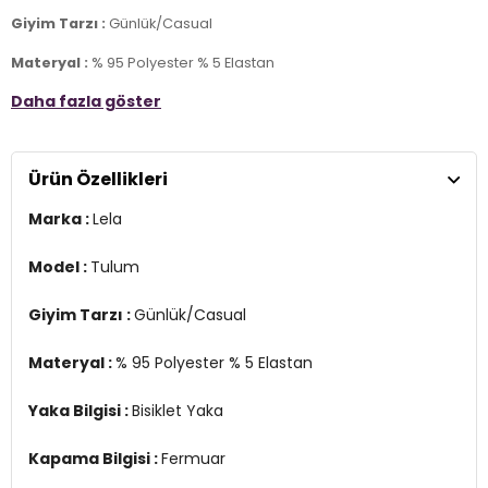
Giyim Tarzı :
Günlük/Casual
Materyal :
% 95 Polyester % 5 Elastan
Daha fazla göster
Yaka Bilgisi :
Bisiklet Yaka
Kapama Bilgisi :
Fermuar
Ürün Özellikleri
Kol Bilgisi :
Kısa Kol
Marka :
Lela
Cep Bilgisi :
Cepli
Manken Ölçüsü :
Kilo : 55 kg / Boy : 1.76 cm / Göğüs : 83 cm / Bel :
Model :
Tulum
62 cm / Basen : 91 cm / Beden : M
Giyim Tarzı :
Günlük/Casual
YERLİ ÜRETİM
2DY5863143.07
Materyal :
% 95 Polyester % 5 Elastan
Yaka Bilgisi :
Bisiklet Yaka
Kapama Bilgisi :
Fermuar