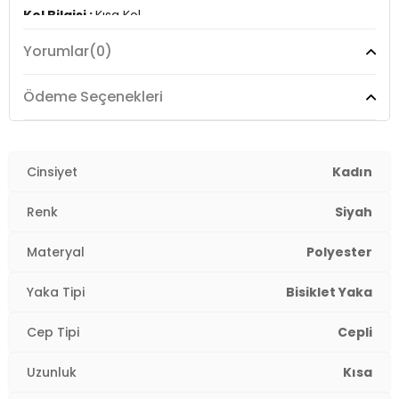
Kol Bilgisi :
Kısa Kol
Yorumlar
(0)
Cep Bilgisi :
Cepli
Manken Ölçüsü :
Kilo : 55 kg / Boy : 1.76 cm / Göğüs :
Ödeme Seçenekleri
83 cm / Bel : 62 cm / Basen : 91 cm / Beden : M
YERLİ ÜRETİM
2DY5863143.07
Cinsiyet
Kadın
Renk
Siyah
Materyal
Polyester
Yaka Tipi
Bisiklet Yaka
Cep Tipi
Cepli
Uzunluk
Kısa