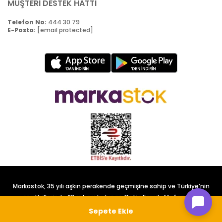
MÜŞTERİ DESTEK HATTI
Telefon No:
444 30 79
E-Posta:
[email protected]
Markastok, 35 yılı aşkın perakende geçmişine sahip ve Türkiye’nin
çeşitli illerinde 22 şubesi bulunan Çetin Family Mağazacılık
tarafından kurulmuştur.