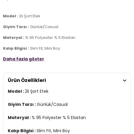
Model :
2li Şort Etek
Giyim Tarzı :
Günlük/Casual
Materyal :
% 95 Polyester % 5 Elastan
Kalıp Bilgisi :
Slim Fit, Mini Boy
Daha fazla göster
Detay :
-Beli lastikli
-Desenli
Ürün Özellikleri
Üretim Yeri
Türkiye
7DS25864024S2.786
Model :
2li Şort Etek
Giyim Tarzı :
Günlük/Casual
Materyal :
% 95 Polyester % 5 Elastan
Kalıp Bilgisi :
Slim Fit, Mini Boy