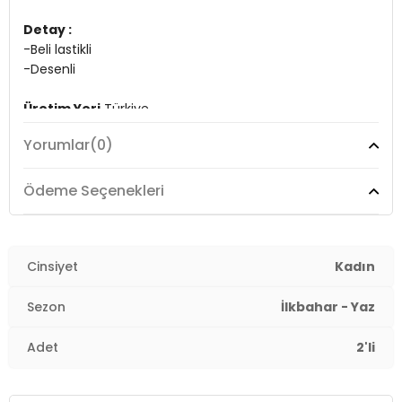
Detay :
-Beli lastikli
-Desenli
Üretim Yeri
Türkiye
7DS25864024S2.786
Yorumlar
(0)
Ödeme Seçenekleri
Cinsiyet
Kadın
Sezon
İlkbahar - Yaz
Adet
2'li