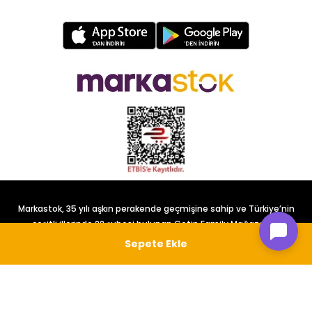
Markastok, 35 yılı aşkın perakende geçmişine sahip ve Türkiye’nin
çeşitli illerinde 22 şubesi bulunan Çetin Family Mağazacılık
tarafından kurulmuştur.