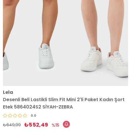
Lela
Desenli Beli Lastikli Slim Fit Mini 2'li Paket Kadın Şort
Etek 5864024S2 SİYAH-ZEBRA
0.0
₺552,49
₺649,99
15