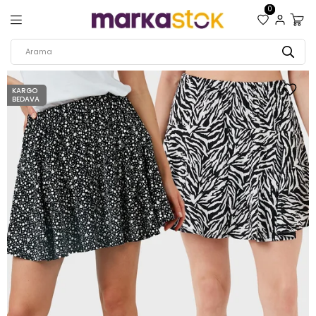
0
KARGO
BEDAVA