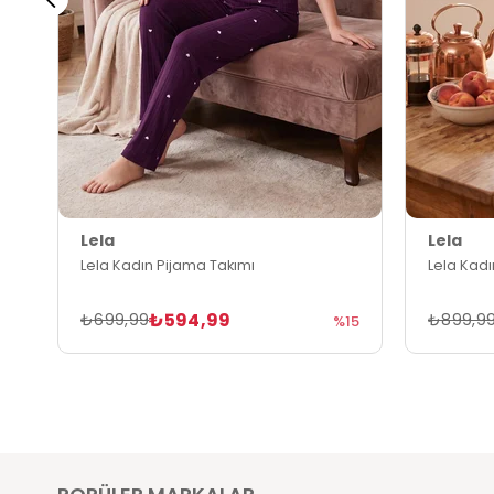
Lela
Lela
Lela Kadın Pijama Takımı
Lela Kadı
₺594,99
₺699,99
₺899,9
%15