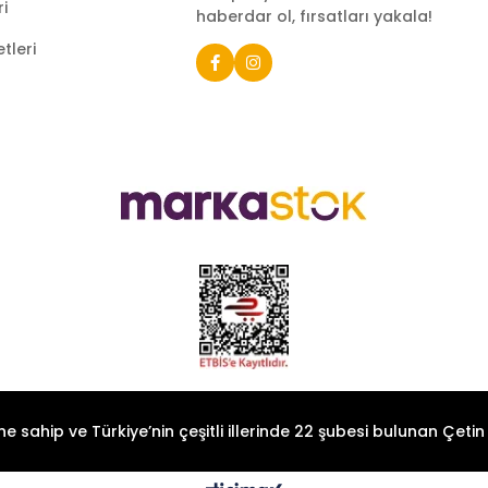
ri
haberdar ol, fırsatları yakala!
tleri
e sahip ve Türkiye’nin çeşitli illerinde 22 şubesi bulunan Çeti