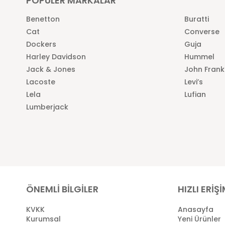
POPÜLER MARKALAR
Benetton
Buratti
Cat
Converse
Dockers
Guja
Harley Davidson
Hummel
Jack & Jones
John Frank
Lacoste
Levi’s
Lela
Lufian
Lumberjack
ÖNEMLİ BİLGİLER
HIZLI ERİŞ
KVKK
Anasayfa
Kurumsal
Yeni Ürünler