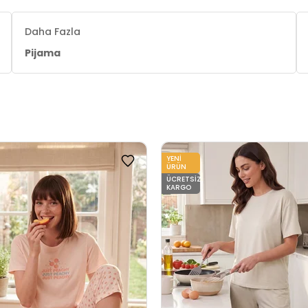
Daha Fazla
Pijama
YENI
ÜRÜN
ÜCRETSIZ
KARGO