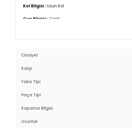
Kol Bilgisi :
Uzun Kol
Cep Bilgisi :
Cepli
Kalıp Bilgisi :
Standart Kalıp
Detay :
Elastik bantlı bel
Cinsiyet
Manken Ölçüsü :
Boy : 1.76 cm / Göğüs : 83 cm / Bel
Kalıp
Üretim Yeri :
Türkiye
2DK6095660W4.147
Yaka Tipi
Paça Tipi
Kapama Bilgisi
Uzunluk