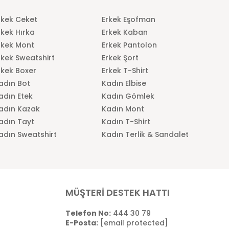
rkek Ceket
Erkek Eşofman
rkek Hırka
Erkek Kaban
rkek Mont
Erkek Pantolon
rkek Sweatshirt
Erkek Şort
rkek Boxer
Erkek T-Shirt
adın Bot
Kadın Elbise
adın Etek
Kadın Gömlek
adın Kazak
Kadın Mont
adın Tayt
Kadın T-Shirt
adın Sweatshirt
Kadın Terlik & Sandalet
MÜŞTERİ DESTEK HATTI
Telefon No:
444 30 79
E-Posta:
[email protected]