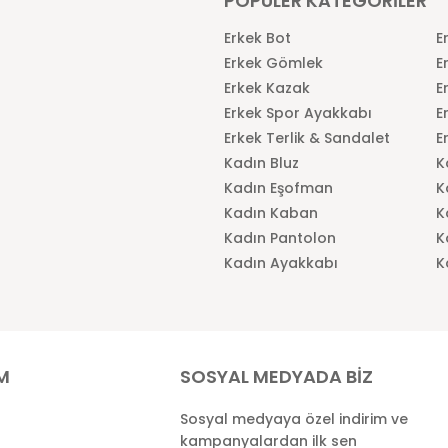
POPÜLER KATEGORİLER
Erkek Bot
E
Erkek Gömlek
E
Erkek Kazak
E
Erkek Spor Ayakkabı
E
Erkek Terlik & Sandalet
E
Kadın Bluz
K
Kadın Eşofman
K
Kadın Kaban
K
Kadın Pantolon
K
Kadın Ayakkabı
K
İM
SOSYAL MEDYADA BİZ
Sosyal medyaya özel indirim ve
kampanyalardan ilk sen