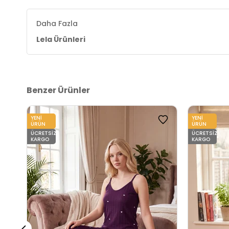
Daha Fazla
Lela Ürünleri
Benzer Ürünler
YENI
YENI
ÜRÜN
ÜRÜN
ÜCRETSIZ
ÜCRETSIZ
KARGO
KARGO