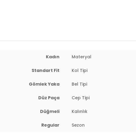
Kadın
Materyal
 : 62 cm / Basen : 91 cm / Beden : M
Standart Fit
Kol Tipi
Gömlek Yaka
Bel Tipi
Düz Paça
Cep Tipi
Düğmeli
Kalınlık
Regular
Sezon