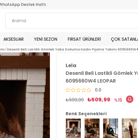
WhatsApp Destek Hattı
AKSESUAR
YENİ SEZON
FIRSAT ÜRÜNLERİ
ÇOK SATANL
ımı
Desenli Beli Lastikli Gömlek Yaka Dokuma Kadın Pijama Takımı 6095660W
Lela
Desenli Beli Lastikli Gömle
6095660W4 LEOPAR
0.0
₺509,99
₺599,99
15
Renk Seçenekleri