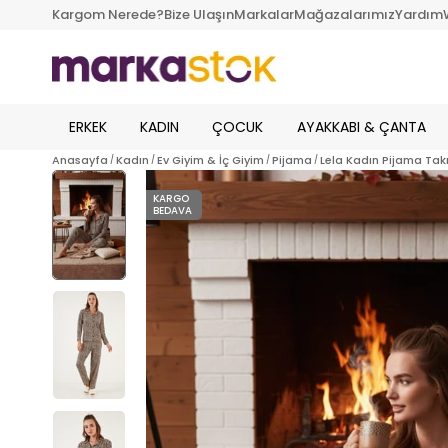
Kargom Nerede?
Bize Ulaşın
Markalar
Mağazalarımız
Yardım
ERKEK
KADIN
ÇOCUK
AYAKKABI & ÇANTA
Anasayfa
Kadın
Ev Giyim & İç Giyim
Pijama
Lela Kadın Pijama Tak
KARGO
BEDAVA