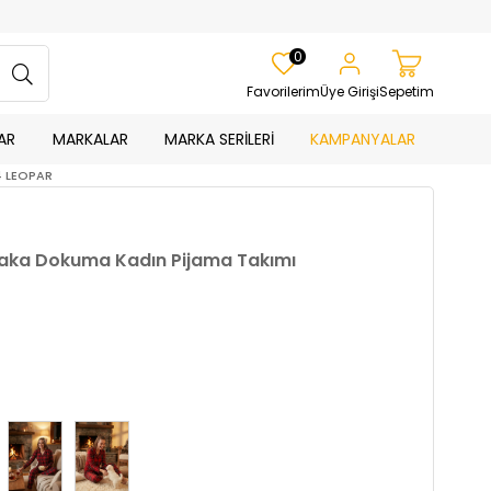
0
Favorilerim
Üye Girişi
Sepetim
AR
MARKALAR
MARKA SERİLERİ
KAMPANYALAR
4 LEOPAR
k Yaka Dokuma Kadın Pijama Takımı