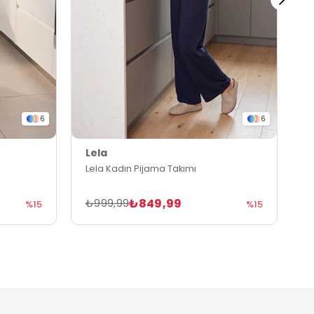
6
6
Lela
L
Lela Kadın Pijama Takımı
L
₺849,99
₺999,99
₺
%15
%15