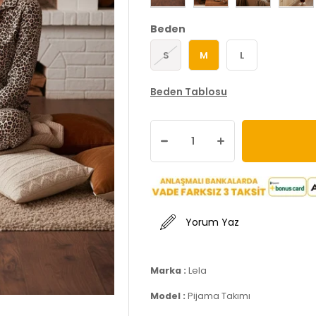
Beden
S
M
L
Beden Tablosu
Yorum Yaz
Marka :
Lela
Model :
Pijama Takımı