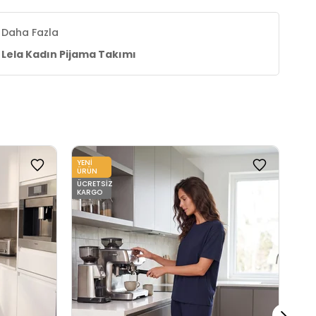
Daha Fazla
Lela Kadın Pijama Takımı
YENI
YENI
ÜRÜN
ÜRÜ
ÜCRETSIZ
ÜCR
KARGO
KAR