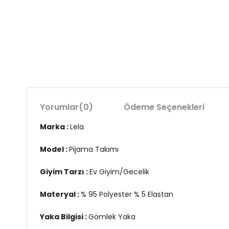
Yorumlar
(0)
Ödeme Seçenekleri
Marka :
Lela
Model :
Pijama Takımı
Giyim Tarzı :
Ev Giyim/Gecelik
Materyal :
% 95 Polyester % 5 Elastan
Yaka Bilgisi :
Gömlek Yaka