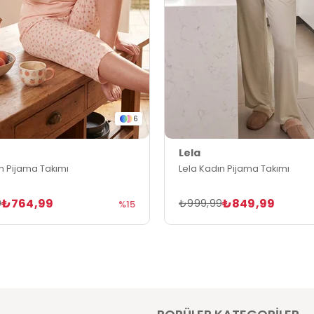
6
Lela
n Pijama Takımı
Lela Kadın Pijama Takımı
₺764,99
₺849,99
9
₺999,99
%15