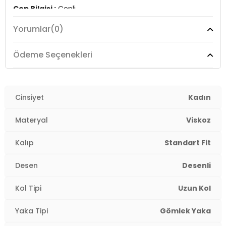
Cep Bilgisi :
Cepli
Yorumlar
(0)
Detay :
Elastik bantlı bel
Manken Ölçüsü :
Kilo : 52 kg / Boy : 1.76 cm / Göğüs :
Ödeme Seçenekleri
83 cm / Bel : 62 cm / Basen : 91 cm / Beden : S
YERLİ ÜRETİM
2DY611PT288.08
Cinsiyet
Kadın
Materyal
Viskoz
Kalıp
Standart Fit
Desen
Desenli
Kol Tipi
Uzun Kol
Yaka Tipi
Gömlek Yaka