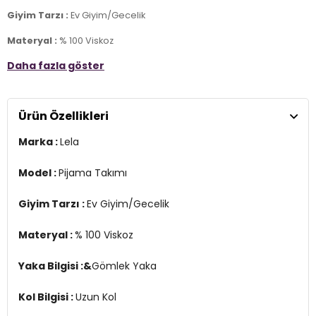
Giyim Tarzı :
Ev Giyim/Gecelik
Materyal :
% 100 Viskoz
Daha fazla göster
Yaka Bilgisi :&
Gömlek Yaka
Kol Bilgisi :
Uzun Kol
Ürün Özellikleri
Cep Bilgisi :
Cepli
Marka :
Lela
Detay :
Elastik bantlı bel
Manken Ölçüsü :
Kilo : 52 kg / Boy : 1.76 cm / Göğüs : 83 cm / Bel :
Model :
Pijama Takımı
62 cm / Basen : 91 cm / Beden : S
Giyim Tarzı :
Ev Giyim/Gecelik
YERLİ ÜRETİM
2DY611PT288.08
Materyal :
% 100 Viskoz
Yaka Bilgisi :&
Gömlek Yaka
Kol Bilgisi :
Uzun Kol