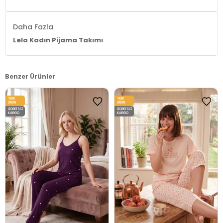
Daha Fazla
Lela Kadın Pijama Takımı
Benzer Ürünler
YENI
YENI
ÜRÜN
ÜRÜN
ÜCRETSIZ
ÜCRETSIZ
KARGO
KARGO