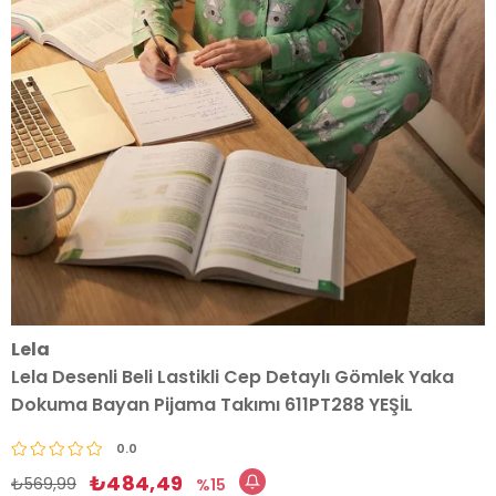
Lela
Lela Desenli Beli Lastikli Cep Detaylı Gömlek Yaka
Dokuma Bayan Pijama Takımı 611PT288 YEŞİL
0.0
₺484,49
₺569,99
15