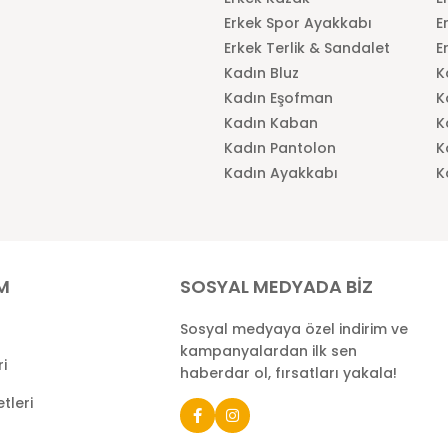
Erkek Spor Ayakkabı
E
Erkek Terlik & Sandalet
E
Kadın Bluz
K
Kadın Eşofman
K
Kadın Kaban
K
Kadın Pantolon
K
Kadın Ayakkabı
K
İM
SOSYAL MEDYADA BİZ
Sosyal medyaya özel indirim ve
kampanyalardan ilk sen
ri
haberdar ol, fırsatları yakala!
tleri