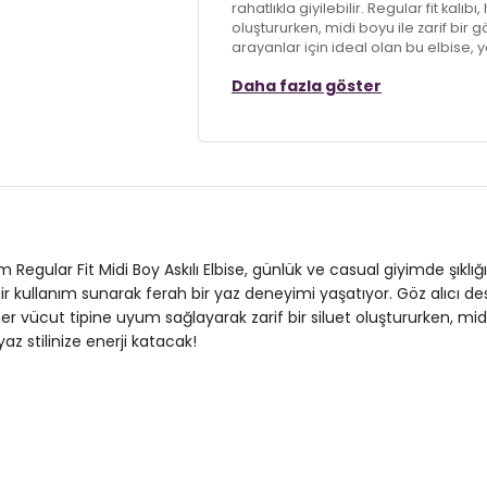
rahatlıkla giyilebilir. Regular fit kalıb
oluştururken, midi boyu ile zarif bi
arayanlar için ideal olan bu elbise, ya
Daha fazla göster
Model:
Elbise
Giyim Tarzı:
Günlük/Casual
Desen:
Desenli
Mevsim:
Yazlık
Materyal:
% 97 Polyester % 3 Elasta
 Regular Fit Midi Boy Askılı Elbise, günlük ve casual giyimde şıklığ
ullanım sunarak ferah bir yaz deneyimi yaşatıyor. Göz alıcı desenl
Kol Tipi:
Askılı
ıbı, her vücut tipine uyum sağlayarak zarif bir siluet oluştururken,
az stilinize enerji katacak!
Kumaş Tipi:
Belirtilmemiş
Boy:
Standart
Uzunluk:
Midi
Kalıp Bilgisi:
Regular Fit