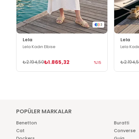
3
Lela
Lela
Lela Kadın Elbise
Lela Kadı
₺1.865,32
₺2.194,50
₺2.194,
%15
POPÜLER MARKALAR
Benetton
Buratti
Cat
Converse
Dockers
Guja