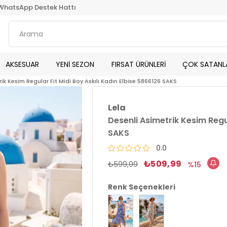
WhatsApp Destek Hattı
AKSESUAR
YENİ SEZON
FIRSAT ÜRÜNLERİ
ÇOK SATANL
ik Kesim Regular Fit Midi Boy Askılı Kadın Elbise 5866126 SAKS
Lela
Desenli Asimetrik Kesim Regul
SAKS
0.0
₺509,99
₺599,99
15
Renk Seçenekleri