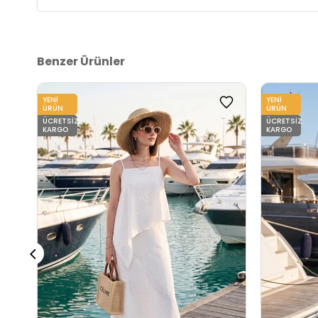
Benzer Ürünler
YENI
YENI
ÜRÜN
ÜRÜN
ÜCRETSIZ
ÜCRETSIZ
KARGO
KARGO