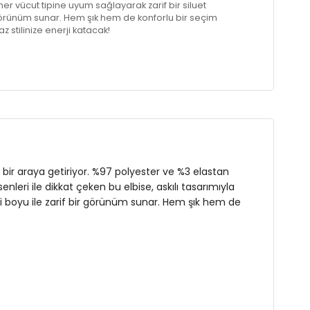
ı, her vücut tipine uyum sağlayarak zarif bir siluet
r görünüm sunar. Hem şık hem de konforlu bir seçim
z stilinize enerji katacak!
n
ı bir araya getiriyor. %97 polyester ve %3 elastan
eri ile dikkat çeken bu elbise, askılı tasarımıyla
 midi boyu ile zarif bir görünüm sunar. Hem şık hem de