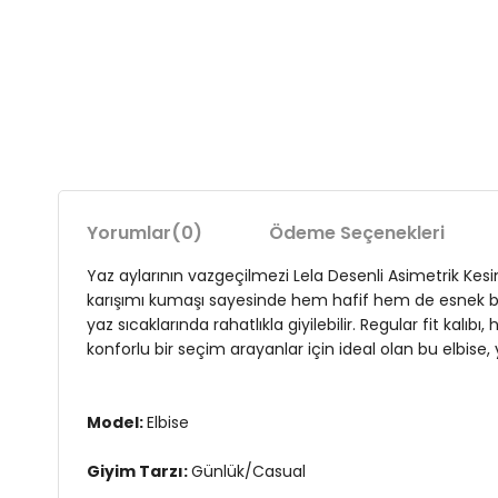
Yorumlar
(0)
Ödeme Seçenekleri
Yaz aylarının vazgeçilmezi Lela Desenli Asimetrik Kesim
karışımı kumaşı sayesinde hem hafif hem de esnek bir k
yaz sıcaklarında rahatlıkla giyilebilir. Regular fit kal
konforlu bir seçim arayanlar için ideal olan bu elbise, y
Model:
Elbise
Giyim Tarzı:
Günlük/Casual