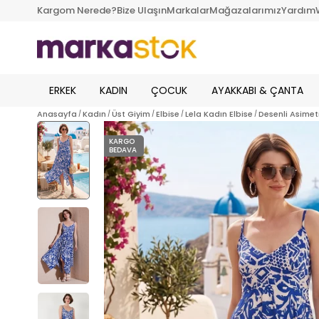
Kargom Nerede?
Bize Ulaşın
Markalar
Mağazalarımız
Yardım
ERKEK
KADIN
ÇOCUK
AYAKKABI & ÇANTA
Anasayfa
Kadın
Üst Giyim
Elbise
Lela Kadın Elbise
Desenli Asimetr
KARGO
BEDAVA