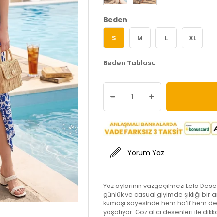
Beden
S
M
L
XL
Beden Tablosu
Yorum Yaz
Yaz aylarının vazgeçilmezi Lela Desenl
günlük ve casual giyimde şıklığı bir 
kumaşı sayesinde hem hafif hem de e
yaşatıyor. Göz alıcı desenleri ile dik