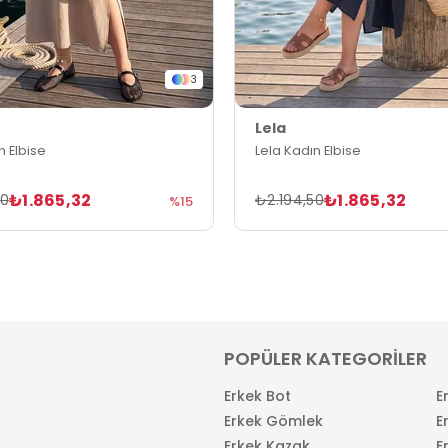
3
Lela
n Elbise
Lela Kadın Elbise
₺1.865,32
₺1.865,32
50
₺2.194,50
%15
POPÜLER KATEGORİLER
Erkek Bot
E
Erkek Gömlek
E
Erkek Kazak
E