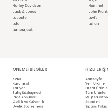
Harley Davidson
Hummel
Jack & Jones
John Frank
Lacoste
Levi’s
Lela
Lufian
Lumberjack
ÖNEMLİ BİLGİLER
HIZLI ERİŞ
KVKK
Anasayfa
Kurumsal
Yeni Ürünler
Kariyer
Fırsat Ürünle
Satış Sözleşmesi
Tüm Ürünler
İade Koşulları
Müşteri Hizme
Gizlilik ve Güvenlik
Sepetim
Üyelik Sözleşmesi
Sipariş Takip