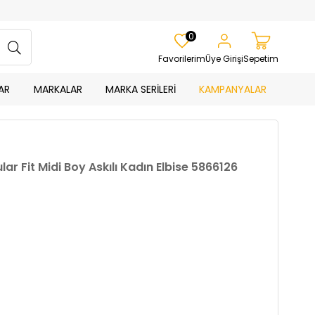
0
Favorilerim
Üye Girişi
Sepetim
AR
MARKALAR
MARKA SERİLERİ
KAMPANYALAR
ar Fit Midi Boy Askılı Kadın Elbise 5866126