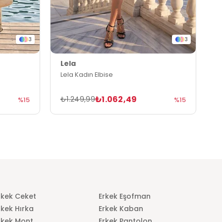
3
3
Lela
L
Lela Kadın Elbise
L
₺1.062,49
₺1.249,99
₺
%15
%15
rkek Ceket
Erkek Eşofman
rkek Hırka
Erkek Kaban
rkek Mont
Erkek Pantolon