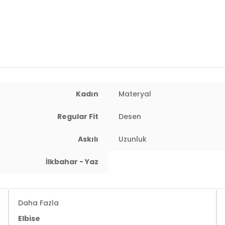
Yaş Grubu:
Yetişkin
Menşei:
Türkiye
2DY5866126.112
Kadın
Materyal
Regular Fit
Desen
Askılı
Uzunluk
İlkbahar - Yaz
Daha Fazla
Elbise