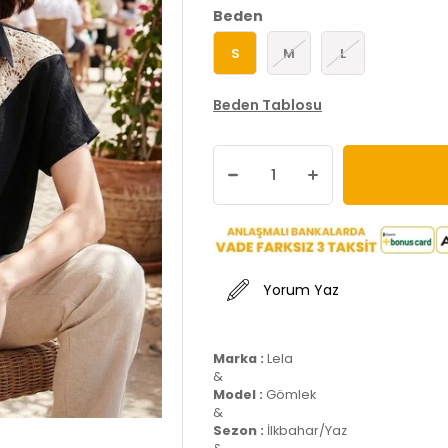
Beden
S
M
L
Beden Tablosu
Yorum Yaz
Marka :
Lela
&
Model :
Gömlek
&
Sezon :
İlkbahar/Yaz