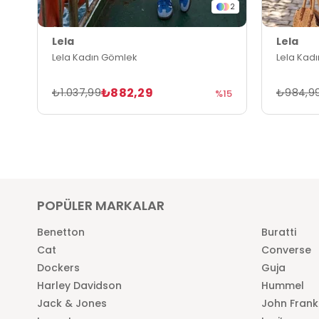
2
Lela
Lela
Lela Kadın Gömlek
Lela Kad
₺882,29
₺1.037,99
₺984,9
%15
POPÜLER MARKALAR
Benetton
Buratti
Cat
Converse
Dockers
Guja
Harley Davidson
Hummel
Jack & Jones
John Frank