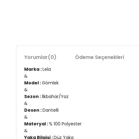
Yorumlar
(0)
Ödeme Seçenekleri
Marka :
Lela
&
Model :
Gömlek
&
Sezon :
İlkbahar/Yaz
&
Desen :
Dantelli
&
Materyal :
% 100 Polyester
&
Yaka Bilgisi :
Düz Yaka