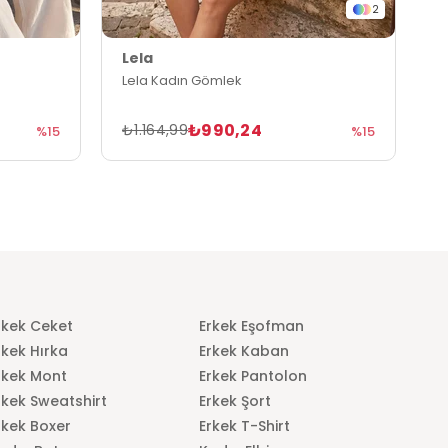
2
Lela
L
Lela Kadın Gömlek
L
₺990,24
₺1.164,99
₺
%15
%15
rkek Ceket
Erkek Eşofman
rkek Hırka
Erkek Kaban
rkek Mont
Erkek Pantolon
rkek Sweatshirt
Erkek Şort
rkek Boxer
Erkek T-Shirt