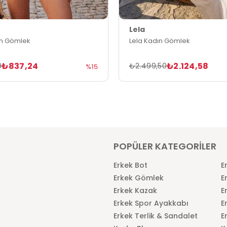
Lela
ın Gömlek
Lela Kadın Gömlek
₺837,24
₺2.124,58
9
₺2.499,50
%15
POPÜLER KATEGORİLER
Erkek Bot
E
Erkek Gömlek
E
Erkek Kazak
E
Erkek Spor Ayakkabı
E
Erkek Terlik & Sandalet
E