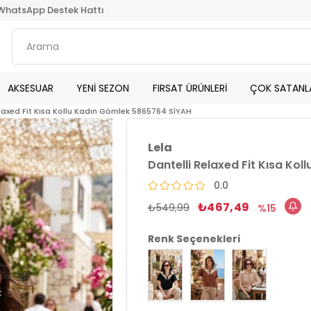
WhatsApp Destek Hattı
AKSESUAR
YENİ SEZON
FIRSAT ÜRÜNLERİ
ÇOK SATANL
elaxed Fit Kısa Kollu Kadın Gömlek 5865764 SİYAH
Lela
Dantelli Relaxed Fit Kısa Ko
0.0
₺467,49
₺549,99
15
Renk Seçenekleri