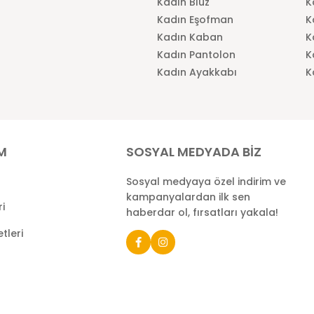
Kadın Bluz
K
Kadın Eşofman
K
Kadın Kaban
K
Kadın Pantolon
K
Kadın Ayakkabı
K
İM
SOSYAL MEDYADA BİZ
Sosyal medyaya özel indirim ve
kampanyalardan ilk sen
ri
haberdar ol, fırsatları yakala!
tleri