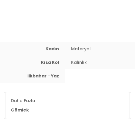
 : 63 cm / Basen : 92 cm / Beden : S
Kadın
Materyal
Kısa Kol
Kalınlık
İlkbahar - Yaz
Daha Fazla
Gömlek