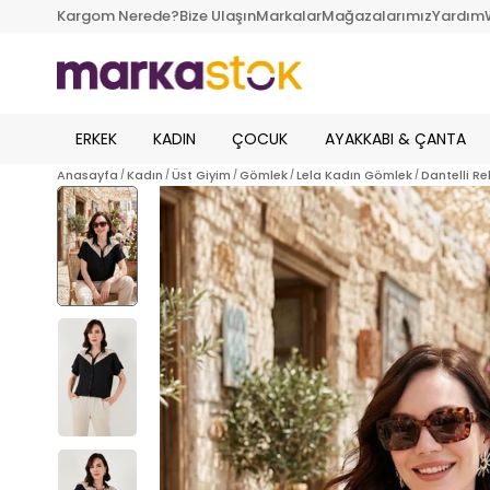
Kargom Nerede?
Bize Ulaşın
Markalar
Mağazalarımız
Yardım
ERKEK
KADIN
ÇOCUK
AYAKKABI & ÇANTA
Anasayfa
Kadın
Üst Giyim
Gömlek
Lela Kadın Gömlek
Dantelli R