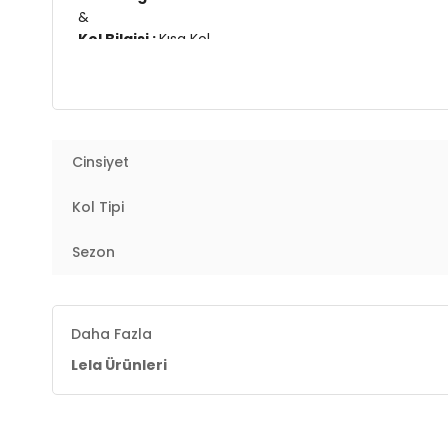
&
Kol Bilgisi :
Kısa Kol
&
Kalıp Bilgisi :
Relaxed Fit
&
Manken Ölçüsü :
Boy : 1.78 cm / Göğüs : 89 cm / Bel
&
Cinsiyet
Üretim Yeri :
Türkiye
2DY5865764.07
Kol Tipi
Sezon
Daha Fazla
Lela Ürünleri