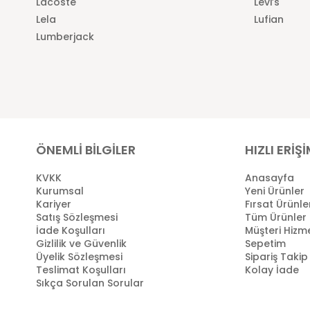
Lacoste
Levi’s
Lela
Lufian
Lumberjack
ÖNEMLİ BİLGİLER
HIZLI ERİŞ
KVKK
Anasayfa
Kurumsal
Yeni Ürünler
Kariyer
Fırsat Ürünle
Satış Sözleşmesi
Tüm Ürünler
İade Koşulları
Müşteri Hizme
Gizlilik ve Güvenlik
Sepetim
Üyelik Sözleşmesi
Sipariş Takip
Teslimat Koşulları
Kolay İade
Sıkça Sorulan Sorular