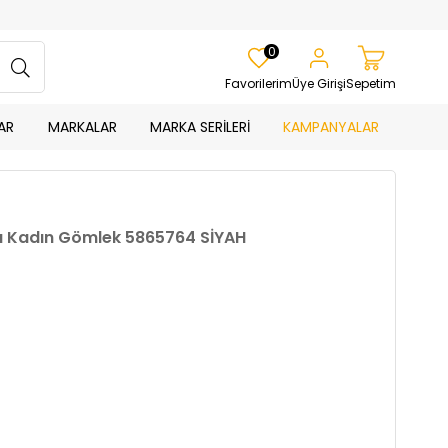
0
Favorilerim
Üye Girişi
Sepetim
AR
MARKALAR
MARKA SERİLERİ
KAMPANYALAR
llu Kadın Gömlek 5865764 SİYAH