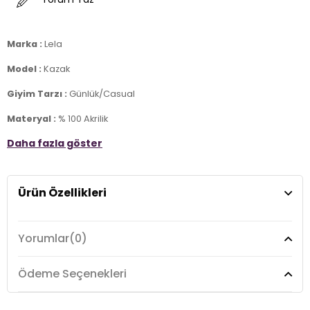
Marka :
Lela
Model :
Kazak
Giyim Tarzı :
Günlük/Casual
Materyal :
% 100 Akrilik
Daha fazla göster
Yaka Bilgisi :
Dik Yaka
Kol Bilgisi :
Uzun Kol
Ürün Özellikleri
Manken Ölçüsü :
Boy : 1.79 cm / Göğüs : 81 cm / Bel : 60 cm /
Basen : 90 cm / Beden : OneSize
Üretim Yeri :
Türkiye
Yorumlar
(0)
2DK4615197Y.5680
Ödeme Seçenekleri
Benzer Ürünler