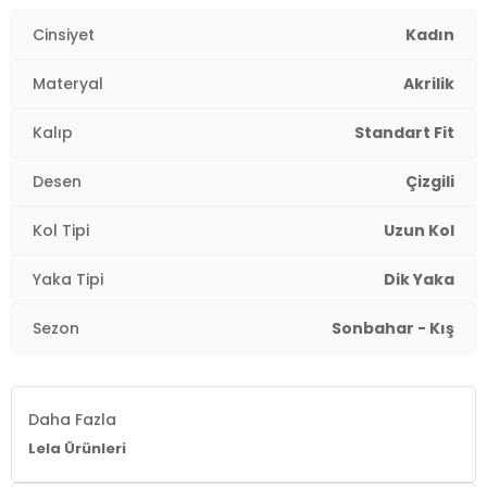
Cinsiyet
Kadın
Materyal
Akrilik
Kalıp
Standart Fit
Desen
Çizgili
Kol Tipi
Uzun Kol
Yaka Tipi
Dik Yaka
21
2
Sezon
Sonbahar - Kış
Lela
Lela
Lela Kadın Kazak
Lela Kadın Kazak
₺1.249,99
₺479,99
₺499,99
%4
Daha Fazla
Lela Ürünleri