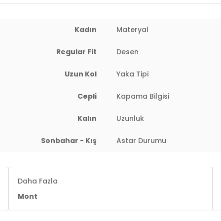
Kadın
Materyal
 : 81 cm / Bel : 60 cm / Basen : 90 cm / Beden : S
Regular Fit
Desen
Uzun Kol
Yaka Tipi
Cepli
Kapama Bilgisi
Kalın
Uzunluk
Sonbahar - Kış
Astar Durumu
Daha Fazla
Mont