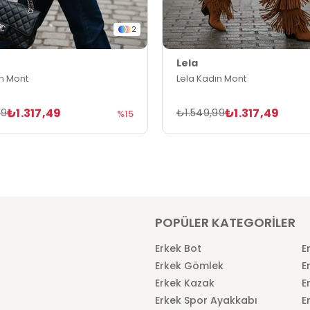
2
Lela
ın Mont
Lela Kadın Mont
₺1.317,49
₺1.317,49
99
₺1.549,99
%15
POPÜLER KATEGORİLER
Erkek Bot
E
Erkek Gömlek
E
Erkek Kazak
E
Erkek Spor Ayakkabı
E