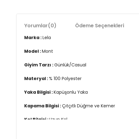
Yorumlar
(0)
Ödeme Seçenekleri
Marka :
Lela
Model :
Mont
Giyim Tarzı :
Günlük/Casual
Materyal :
% 100 Polyester
Yaka Bilgisi :
Kapüşonlu Yaka
Kapama Bilgisi :
Çıtçıtlı Düğme ve Kemer
Kol Bilgisi :
Uzun Kol
Cep Bilgisi :
Cepli