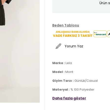
Ürün s
Beden Tablosu
Yorum Yaz
Marka :
Lela
Model :
Mont
Giyim Tarzı :
Günlük/Casual
Materyal :
% 100 Polyester
Daha fazla göster
Yaka Bilgisi :
Kapüşonlu Yaka
Kapama Bilgisi :
Çıtçıtlı Düğme ve