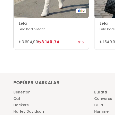
2
Lela
Lela
Lela Kadın Mont
Lela Kad
₺3.140,74
₺3.694,99
₺1.549,
%15
POPÜLER MARKALAR
Benetton
Buratti
Cat
Converse
Dockers
Guja
Harley Davidson
Hummel