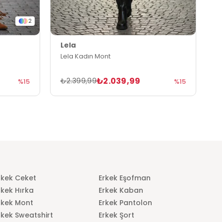
2
Lela
L
Lela Kadın Mont
L
₺2.039,99
₺2.399,99
₺
%15
%15
rkek Ceket
Erkek Eşofman
rkek Hırka
Erkek Kaban
rkek Mont
Erkek Pantolon
rkek Sweatshirt
Erkek Şort