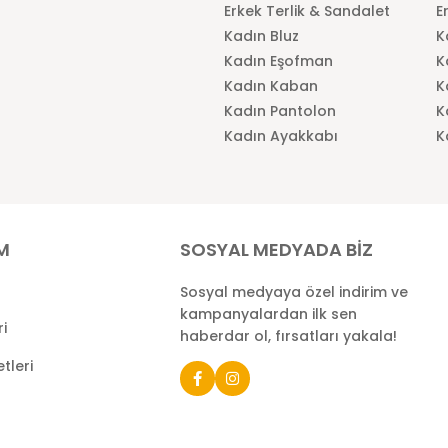
Erkek Terlik & Sandalet
E
Kadın Bluz
K
Kadın Eşofman
K
Kadın Kaban
K
Kadın Pantolon
K
Kadın Ayakkabı
K
İM
SOSYAL MEDYADA BİZ
Sosyal medyaya özel indirim ve
kampanyalardan ilk sen
ri
haberdar ol, fırsatları yakala!
tleri