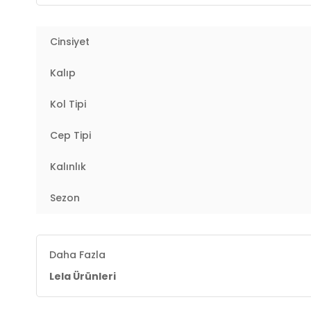
Kalıp Bilgisi :
Regular Fit
Cinsiyet
Manken Ölçüsü :
Kilo : 52 kg / Boy : 1.79 cm / Göğüs
Kalıp
YERLİ ÜRETİM
2DK55650154.07
Kol Tipi
Cep Tipi
Kalınlık
Sezon
Daha Fazla
Lela Ürünleri