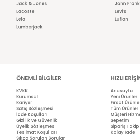
Jack & Jones
John Frank
Lacoste
Levi’s
Lela
Lufian
Lumberjack
ÖNEMLİ BİLGİLER
HIZLI ERİŞ
KVKK
Anasayfa
Kurumsal
Yeni Ürünler
Kariyer
Fırsat Ürünle
Satış Sözleşmesi
Tüm Ürünler
İade Koşulları
Müşteri Hizme
Gizlilik ve Güvenlik
Sepetim
Üyelik Sözleşmesi
Sipariş Takip
Teslimat Koşulları
Kolay İade
Sıkça Sorulan Sorular