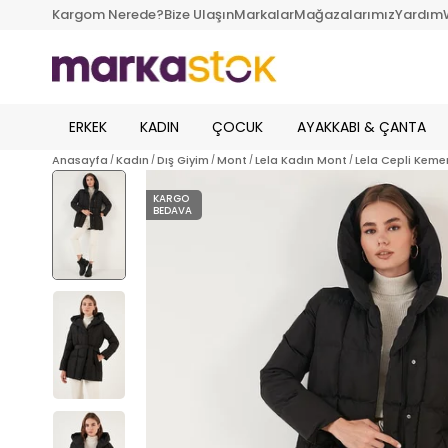
Kargom Nerede?
Bize Ulaşın
Markalar
Mağazalarımız
Yardım
ERKEK
KADIN
ÇOCUK
AYAKKABI & ÇANTA
Anasayfa
Kadın
Dış Giyim
Mont
Lela Kadın Mont
Lela Cepli Keme
KARGO
BEDAVA