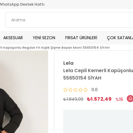
WhatsApp Destek Hattı
AKSESUAR
YENİ SEZON
FIRSAT ÜRÜNLERİ
ÇOK SATANL
rli Kapüşonlu Regular Fit Kışlık Şişme Bayan Mont 55650154 SİYAH
Lela
Lela Cepli Kemerli Kapüşonlu
55650154 SİYAH
0.0
₺1.572,49
₺1.849,99
15