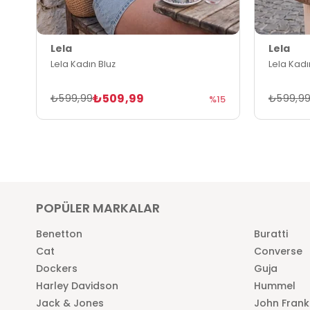
Lela
Lela
Lela Kadın Bluz
Lela Kadı
₺509,99
₺599,99
₺599,9
%15
POPÜLER MARKALAR
Benetton
Buratti
Cat
Converse
Dockers
Guja
Harley Davidson
Hummel
Jack & Jones
John Frank