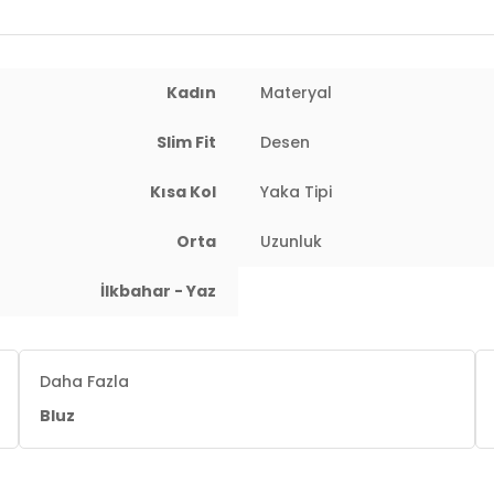
Menşei:
Türkiye
Detaylar:
Fırfırlı
2DY5865015.272
Kadın
Materyal
Slim Fit
Desen
Kısa Kol
Yaka Tipi
Orta
Uzunluk
İlkbahar - Yaz
Daha Fazla
Bluz