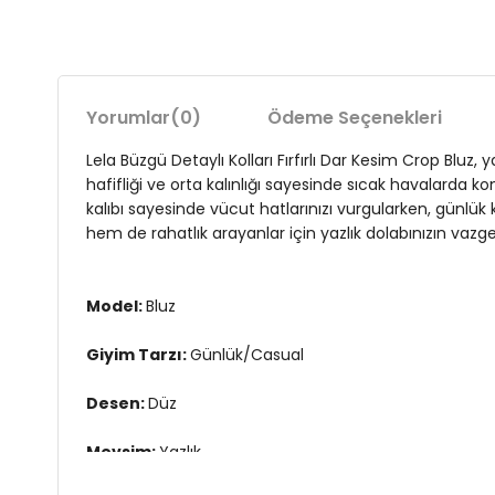
Yorumlar
(0)
Ödeme Seçenekleri
Lela Büzgü Detaylı Kolları Fırfırlı Dar Kesim Crop Bluz
hafifliği ve orta kalınlığı sayesinde sıcak havalarda kon
kalıbı sayesinde vücut hatlarınızı vurgularken, günlük 
hem de rahatlık arayanlar için yazlık dolabınızın vazg
Model:
Bluz
Giyim Tarzı:
Günlük/Casual
Desen:
Düz
Mevsim:
Yazlık