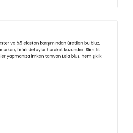
n
yester ve %5 elastan karışımından üretilen bu bluz,
arken, fırfırlı detaylar hareket kazandırır. Slim fit
binler yapmanıza imkan tanıyan Lela bluz, hem şıklık