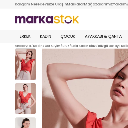
Kargom Nerede?
Bize Ulaşın
Markalar
Mağazalarımız
Yardım
ERKEK
KADIN
ÇOCUK
AYAKKABI & ÇANTA
Anasayfa
Kadın
Üst Giyim
Bluz
Lela Kadın Bluz
Büzgü Detaylı Koll