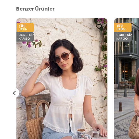
2DY5865015.272
Benzer Ürünler
YENI
YENI
ÜRÜN
ÜRÜN
ÜCRETSIZ
ÜCRETSIZ
KARGO
KARGO