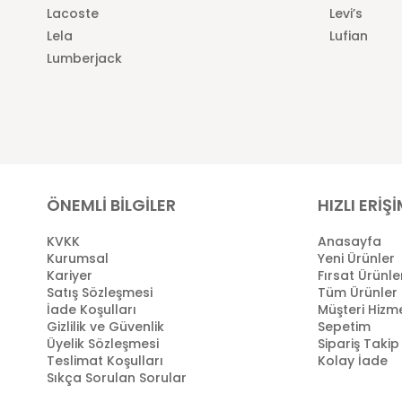
Lacoste
Levi’s
Lela
Lufian
Lumberjack
ÖNEMLİ BİLGİLER
HIZLI ERİŞ
KVKK
Anasayfa
Kurumsal
Yeni Ürünler
Kariyer
Fırsat Ürünle
Satış Sözleşmesi
Tüm Ürünler
İade Koşulları
Müşteri Hizme
Gizlilik ve Güvenlik
Sepetim
Üyelik Sözleşmesi
Sipariş Takip
Teslimat Koşulları
Kolay İade
Sıkça Sorulan Sorular