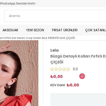
WhatsApp Destek Hattı
AKSESUAR
YENİ SEZON
FIRSAT ÜRÜNLERİ
ÇOK SATANL
arı Fırfırlı Dar Kesim Crop Kadın Bluz 5865015 NAR ÇİÇEĞİ
Lela
Büzgü Detaylı Kolları Fırfırl
ÇİÇEĞİ
0.0
₺0,00
₺0,00
KDV Dahil