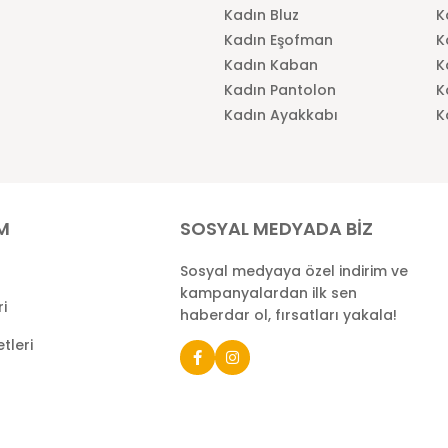
Kadın Bluz
K
Kadın Eşofman
K
Kadın Kaban
K
Kadın Pantolon
K
Kadın Ayakkabı
K
İM
SOSYAL MEDYADA BİZ
Sosyal medyaya özel indirim ve
kampanyalardan ilk sen
ri
haberdar ol, fırsatları yakala!
tleri