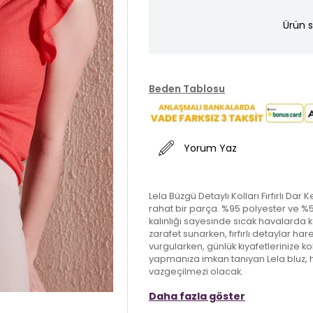
Ürün s
Beden Tablosu
Yorum Yaz
Lela Büzgü Detaylı Kolları Fırfırlı Dar
rahat bir parça. %95 polyester ve %5 
kalınlığı sayesinde sıcak havalarda ko
zarafet sunarken, fırfırlı detaylar hare
vurgularken, günlük kıyafetlerinize ko
yapmanıza imkan tanıyan Lela bluz, he
vazgeçilmezi olacak.
Daha fazla göster
Model:
Bluz