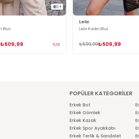
4
Lela
n Bluz
Lela Kadın Bluz
₺509,99
₺509,99
9
₺599,99
%15
POPÜLER KATEGORİLER
Erkek Bot
E
Erkek Gömlek
E
Erkek Kazak
E
Erkek Spor Ayakkabı
E
Erkek Terlik & Sandalet
E