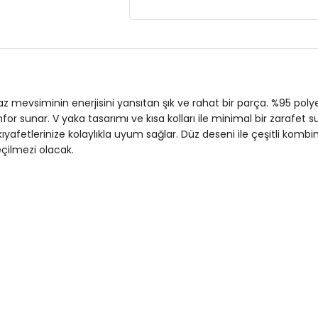
Giyim Tarzı:
Günlük/Casual
Desen:
Düz
Mevsim:
Yazlık
Materyal:
% 95 Polyester % 5 Elasta
, yaz mevsiminin enerjisini yansıtan şık ve rahat bir parça. %95 pol
for sunar. V yaka tasarımı ve kısa kolları ile minimal bir zarafet sun
Yaka Tipi:
V Yaka
kıyafetlerinize kolaylıkla uyum sağlar. Düz deseni ile çeşitli kom
eçilmezi olacak.
Kol Tipi:
Kısa Kol
Kumaş Tipi:
Belirtilmemiş
Boy:
Standart
Uzunluk:
Crop
Kalınlık:
Orta
Kalıp Bilgisi:
Slim Fit
Yaş Grubu:
Yetişkin