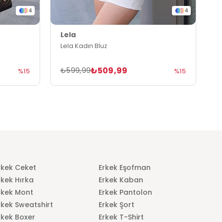
4
4
Lela
L
Lela Kadın Bluz
L
₺509,99
₺599,99
₺
%15
%15
rkek Ceket
Erkek Eşofman
rkek Hırka
Erkek Kaban
rkek Mont
Erkek Pantolon
rkek Sweatshirt
Erkek Şort
rkek Boxer
Erkek T-Shirt