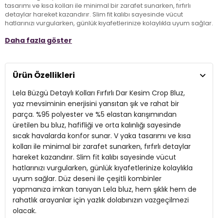
tasarımı ve kısa kolları ile minimal bir zarafet sunarken, fırfırlı
detaylar hareket kazandırır. Slim fit kalıbı sayesinde vücut
hatlarınızı vurgularken, günlük kıyafetlerinize kolaylıkla uyum sağlar.
Düz deseni ile çeşitli kombinler yapmanıza imkan tanıyan Lela bluz,
Daha fazla göster
hem şıklık hem de rahatlık arayanlar için yazlık dolabınızın
vazgeçilmezi olacak.
Ürün Özellikleri
Model:
Bluz
Lela Büzgü Detaylı Kolları Fırfırlı Dar Kesim Crop Bluz,
Giyim Tarzı:
Günlük/Casual
yaz mevsiminin enerjisini yansıtan şık ve rahat bir
Desen:
Düz
parça. %95 polyester ve %5 elastan karışımından
üretilen bu bluz, hafifliği ve orta kalınlığı sayesinde
Mevsim:
Yazlık
sıcak havalarda konfor sunar. V yaka tasarımı ve kısa
Materyal:
kolları ile minimal bir zarafet sunarken, fırfırlı detaylar
% 95 Polyester % 5 Elastan
hareket kazandırır. Slim fit kalıbı sayesinde vücut
Yaka Tipi:
V Yaka
hatlarınızı vurgularken, günlük kıyafetlerinize kolaylıkla
uyum sağlar. Düz deseni ile çeşitli kombinler
Kol Tipi:
Kısa Kol
yapmanıza imkan tanıyan Lela bluz, hem şıklık hem de
Kumaş Tipi:
Belirtilmemiş
rahatlık arayanlar için yazlık dolabınızın vazgeçilmezi
olacak.
Boy:
Standart