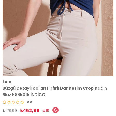
Lela
Büzgü Detaylı Kolları Fırfırlı Dar Kesim Crop Kadın
Bluz 5865015 İNDİGO
0.0
₺152,99
₺179,99
15