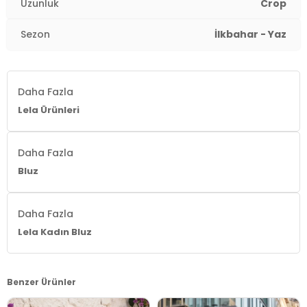
Uzunluk
Crop
Kalınlık:
Orta
Sezon
İlkbahar - Yaz
Kalıp Bilgisi:
Slim Fit
Yaş Grubu:
Yetişkin
Daha Fazla
Lela Ürünleri
Menşei:
Türkiye
Detaylar:
Fırfırlı
Daha Fazla
2DY5865015.150
Bluz
Daha Fazla
Lela Kadın Bluz
Benzer Ürünler