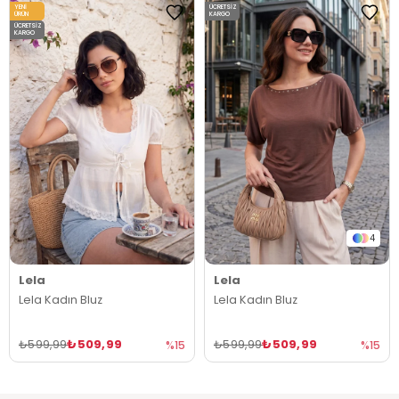
YENI
ÜCRETSIZ
ÜRÜN
KARGO
ÜCRETSIZ
KARGO
4
Lela
Lela
Lela Kadın Bluz
Lela Kadın Bluz
₺509,99
₺509,99
₺599,99
₺599,99
%15
%15