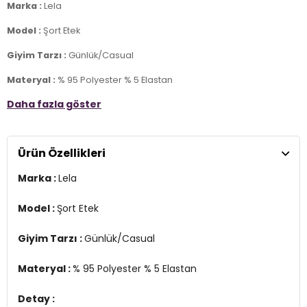
Marka :
Lela
Model :
Şort Etek
Giyim Tarzı :
Günlük/Casual
Materyal :
% 95 Polyester % 5 Elastan
Daha fazla göster
Detay :
-Beli lastikli
-Mini boy
Ürün Özellikleri
Manken Ölçüsü :
Boy : 1.75 cm / Göğüs : 85 cm / Bel : 65 cm /
Basen : 93 cm / Beden : M
Marka :
Lela
YERLİ ÜRETİM
2DY5864024.786
Model :
Şort Etek
Giyim Tarzı :
Günlük/Casual
Materyal :
% 95 Polyester % 5 Elastan
Detay :