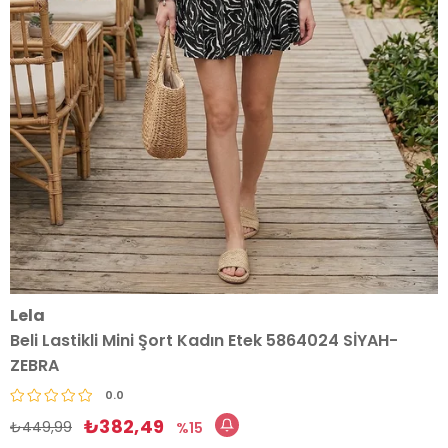
Lela
Beli Lastikli Mini Şort Kadın Etek 5864024 SİYAH-
ZEBRA
0.0
₺382,49
₺449,99
15