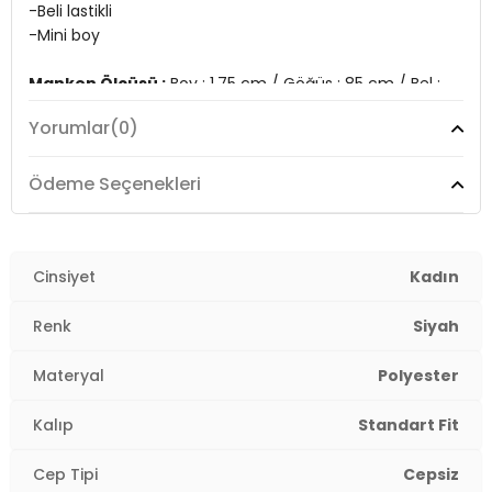
-Beli lastikli
-Mini boy
Manken Ölçüsü :
Boy : 1.75 cm / Göğüs : 85 cm / Bel :
65 cm / Basen : 93 cm / Beden : M
Yorumlar
(0)
YERLİ ÜRETİM
2DY5864024.786
Ödeme Seçenekleri
Cinsiyet
Kadın
Renk
Siyah
Materyal
Polyester
Kalıp
Standart Fit
Cep Tipi
Cepsiz