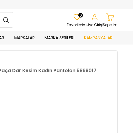
0
Favorilerim
Üye Girişi
Sepetim
AR
MARKALAR
MARKA SERİLERİ
KAMPANYALAR
 Paça Dar Kesim Kadın Pantolon 5869017