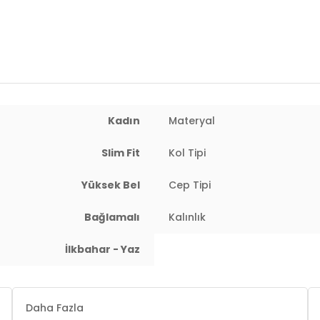
Kalıp Bilgisi:
Slim Fit
Yaş Grubu:
Yetişkin
Menşei:
Türkiye
2DY5869017.2368
Kadın
Materyal
Slim Fit
Kol Tipi
Yüksek Bel
Cep Tipi
Bağlamalı
Kalınlık
İlkbahar - Yaz
Daha Fazla