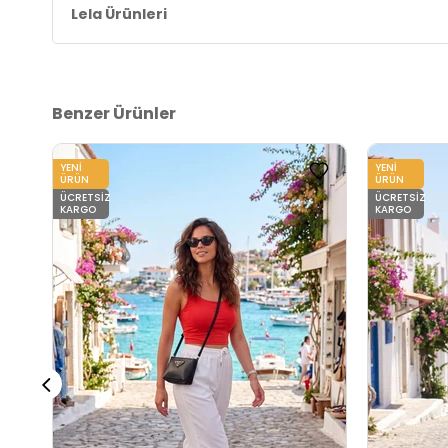
Lela Ürünleri
Menşei:
Türkiye
2DY5869017.2368
Benzer Ürünler
YENI
YENI
ÜRÜN
ÜRÜN
ÜCRETSIZ
ÜCRETSIZ
KARGO
KARGO