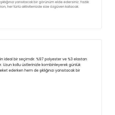
lığınızı yansıtacak bir görünüm elde edersiniz. Yazlık
lon, her türlü aktivitenizde size özgüven katacak.
n
in ideal bir seçimdir. %97 polyester ve %3 elastan
r. Uzun kollu üstlerinizle kombinleyerek günlük
areket ederken hem de şıklığınızı yansıtacak bir