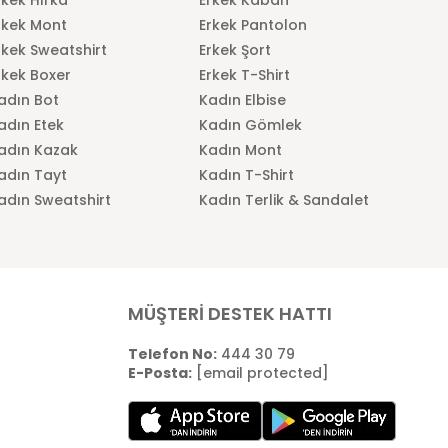
rkek Mont
Erkek Pantolon
rkek Sweatshirt
Erkek Şort
rkek Boxer
Erkek T-Shirt
adın Bot
Kadın Elbise
adın Etek
Kadın Gömlek
adın Kazak
Kadın Mont
adın Tayt
Kadın T-Shirt
adın Sweatshirt
Kadın Terlik & Sandalet
MÜŞTERİ DESTEK HATTI
Telefon No:
444 30 79
E-Posta:
[email protected]