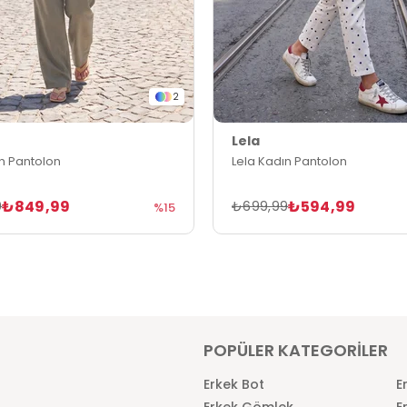
2
Lela
ın Pantolon
Lela Kadın Pantolon
₺849,99
₺594,99
9
₺699,99
%15
POPÜLER KATEGORİLER
Erkek Bot
E
Erkek Gömlek
E