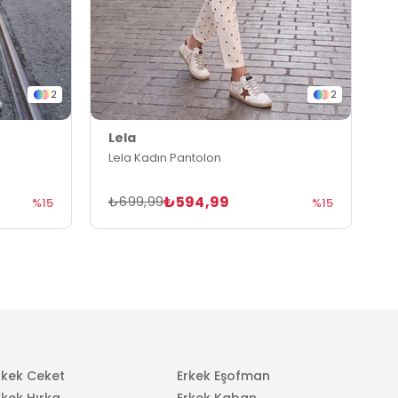
2
2
Lela
L
Lela Kadın Pantolon
L
₺594,99
₺699,99
₺
%15
%15
rkek Ceket
Erkek Eşofman
rkek Hırka
Erkek Kaban