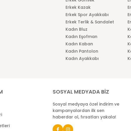
Erkek Kazak
E
Erkek Spor Ayakkabı
E
Erkek Terlik & Sandalet
E
Kadın Bluz
K
Kadın Eşofman
K
Kadın Kaban
K
Kadın Pantolon
K
Kadın Ayakkabı
K
İM
SOSYAL MEDYADA BİZ
Sosyal medyaya özel indirim ve
kampanyalardan ilk sen
ri
haberdar ol, fırsatları yakala!
tleri