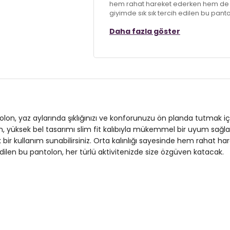
hem rahat hareket ederken hem de şık
giyimde sık sık tercih edilen bu panto
Daha fazla göster
Model:
Pantolon
Giyim Tarzı:
Günlük/Casual
Mevsim:
Yazlık
Materyal:
% 97 Polyester % 3 Elasta
Kapama Şekli:
Bağlamalı
lon, yaz aylarında şıklığınızı ve konforunuzu ön planda tutmak iç
en, yüksek bel tasarımı slim fit kalıbıyla mükemmel bir uyum sağla
Kol Tipi:
Uzun Kol
ik bir kullanım sunabilirsiniz. Orta kalınlığı sayesinde hem rahat h
edilen bu pantolon, her türlü aktivitenizde size özgüven katacak.
Cep Tipi:
Cepli
Kumaş Tipi:
Belirtilmemiş
Bel:
Yüksek Bel
Boy:
Standart
Kalınlık:
Orta