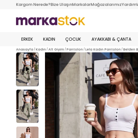
Kargom Nerede?
Bize Ulaşın
Markalar
Mağazalarımız
Yardım
ERKEK
KADIN
ÇOCUK
AYAKKABI & ÇANTA
Anasayfa
Kadın
Alt Giyim
Pantolon
Lela Kadın Pantolon
Belden B