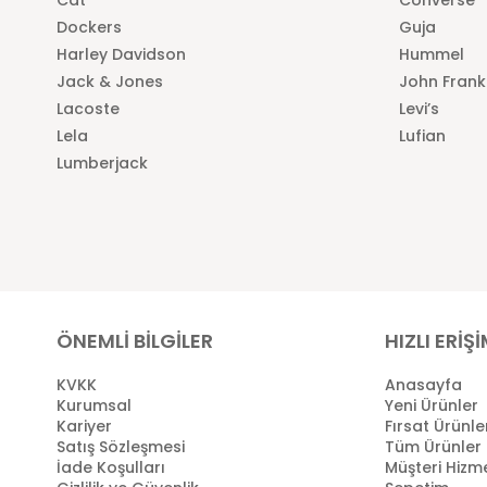
Dockers
Guja
Harley Davidson
Hummel
Jack & Jones
John Frank
Lacoste
Levi’s
Lela
Lufian
Lumberjack
ÖNEMLİ BİLGİLER
HIZLI ERİŞ
KVKK
Anasayfa
Kurumsal
Yeni Ürünler
Kariyer
Fırsat Ürünle
Satış Sözleşmesi
Tüm Ürünler
İade Koşulları
Müşteri Hizme