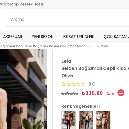
WhatsApp Destek Hattı
AKSESUAR
YENİ SEZON
FIRSAT ÜRÜNLERİ
ÇOK SATANL
ağlamalı Cepli Kısa Paça Dar Kesim Kadın Pantolon 5869017 Olive
Lela
Belden Bağlamalı Cepli Kısa
Olive
0.0
₺339,99
₺399,99
15
Renk Seçenekleri