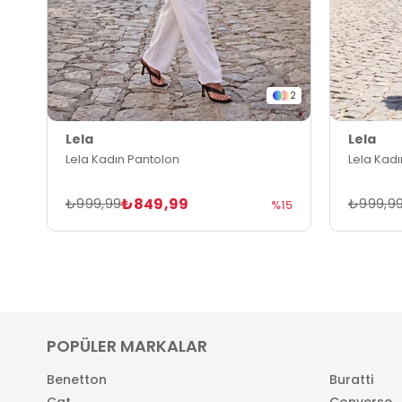
2
Lela
Lela
Lela Kadın Pantolon
Lela Kad
₺849,99
₺999,99
₺999,9
%15
POPÜLER MARKALAR
Benetton
Buratti
Cat
Converse