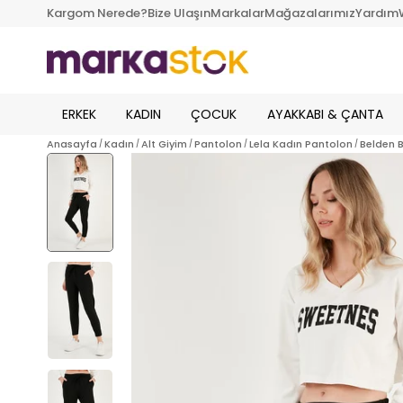
Kargom Nerede?
Bize Ulaşın
Markalar
Mağazalarımız
Yardım
ERKEK
KADIN
ÇOCUK
AYAKKABI & ÇANTA
Anasayfa
Kadın
Alt Giyim
Pantolon
Lela Kadın Pantolon
Belden 