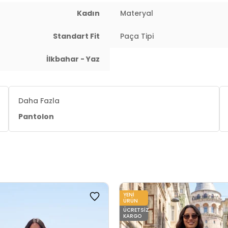
Kadın
Materyal
Standart Fit
Paça Tipi
İlkbahar - Yaz
Daha Fazla
Pantolon
YENI
ÜRÜN
ÜCRETSIZ
KARGO