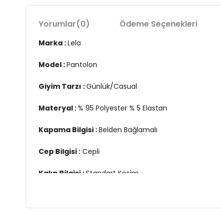
Yorumlar
(0)
Ödeme Seçenekleri
Marka :
Lela
Model :
Pantolon
Giyim Tarzı :
Günlük/Casual
Materyal :
% 95 Polyester % 5 Elastan
Kapama Bilgisi :
Belden Bağlamalı
Cep Bilgisi :
Cepli
Kalıp Bilgisi :
Standart Kesim
Manken Ölçüsü :
&Boy : 1.74 cm / Göğüs : 81 cm / Be
Üretim Yeri :
Türkiye