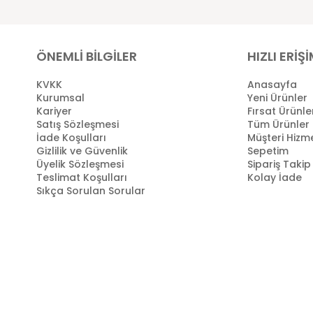
ÖNEMLİ BİLGİLER
HIZLI ERİŞ
KVKK
Anasayfa
Kurumsal
Yeni Ürünler
Kariyer
Fırsat Ürünle
Satış Sözleşmesi
Tüm Ürünler
İade Koşulları
Müşteri Hizme
Gizlilik ve Güvenlik
Sepetim
Üyelik Sözleşmesi
Sipariş Takip
Teslimat Koşulları
Kolay İade
Sıkça Sorulan Sorular