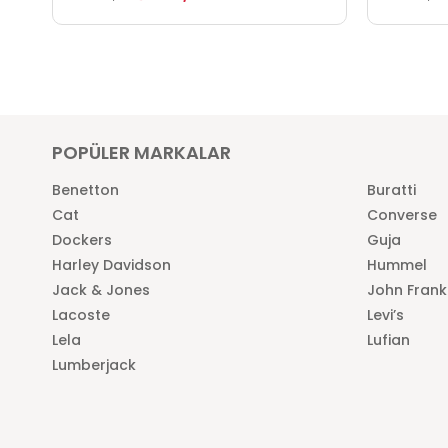
POPÜLER MARKALAR
Benetton
Buratti
Cat
Converse
Dockers
Guja
Harley Davidson
Hummel
Jack & Jones
John Frank
Lacoste
Levi’s
Lela
Lufian
Lumberjack