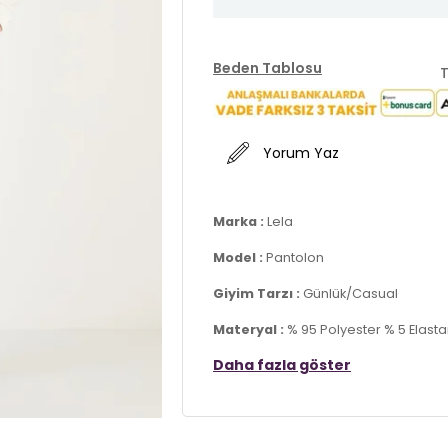
Beden Tablosu
T
Yorum Yaz
Marka :
Lela
Model :
Pantolon
Giyim Tarzı :
Günlük/Casual
Materyal :
% 95 Polyester % 5 Elast
Daha fazla göster
Kapama Bilgisi :
Belden Bağlamalı
Cep Bilgisi :
Cepli
Kalıp Bilgisi :
Standart Kesim