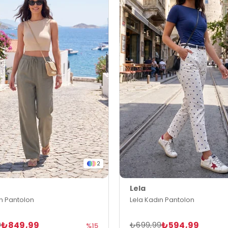
2
Lela
ın Pantolon
Lela Kadın Pantolon
₺849,99
₺594,99
9
₺699,99
%15