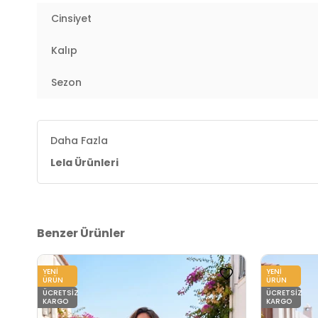
2DY5865592.07
Cinsiyet
Kalıp
Sezon
Daha Fazla
Lela Ürünleri
Benzer Ürünler
YENI
YENI
ÜRÜN
ÜRÜN
ÜCRETSIZ
ÜCRETSIZ
KARGO
KARGO