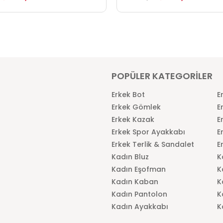
POPÜLER KATEGORİLER
Erkek Bot
E
Erkek Gömlek
E
Erkek Kazak
E
Erkek Spor Ayakkabı
E
Erkek Terlik & Sandalet
E
Kadın Bluz
K
Kadın Eşofman
K
Kadın Kaban
K
Kadın Pantolon
K
Kadın Ayakkabı
K