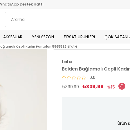
WhatsApp Destek Hattı
AKSESUAR
YENİ SEZON
FIRSAT ÜRÜNLERİ
ÇOK SATANL
Bağlamalı Cepli Kadın Pantolon 5865592 SİYAH
Lela
Belden Bağlamalı Cepli Kadı
0.0
₺339,99
₺399,99
15
Ürün s