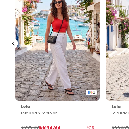
2
Lela
Lela
Lela Kadın Pantolon
Lela Kad
₺849,99
₺999,99
₺999,9
%15