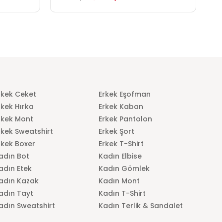
rkek Ceket
Erkek Eşofman
rkek Hırka
Erkek Kaban
rkek Mont
Erkek Pantolon
rkek Sweatshirt
Erkek Şort
rkek Boxer
Erkek T-Shirt
adın Bot
Kadın Elbise
adın Etek
Kadın Gömlek
adın Kazak
Kadın Mont
adın Tayt
Kadın T-Shirt
adın Sweatshirt
Kadın Terlik & Sandalet