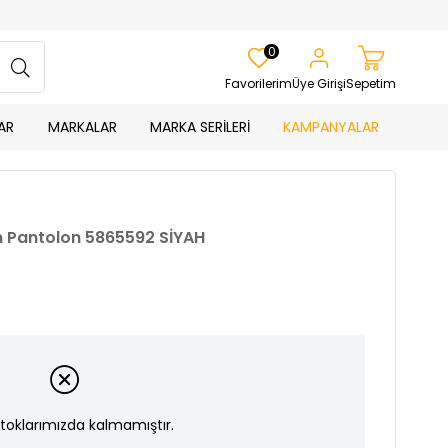
0
Favorilerim
Üye Girişi
Sepetim
AR
MARKALAR
MARKA SERİLERİ
KAMPANYALAR
n Pantolon 5865592 SİYAH
toklarımızda kalmamıştır.