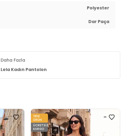
Polyester
Dar Paça
Daha Fazla
Lela Kadın Pantolon
YENI
YENI
ÜRÜN
ÜRÜ
ÜCRETSIZ
ÜCR
KARGO
KAR