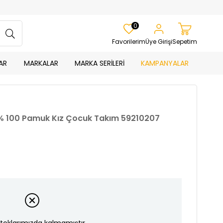
0
Favorilerim
Üye Girişi
Sepetim
AR
MARKALAR
MARKA SERİLERİ
KAMPANYALAR
i % 100 Pamuk Kız Çocuk Takım 59210207