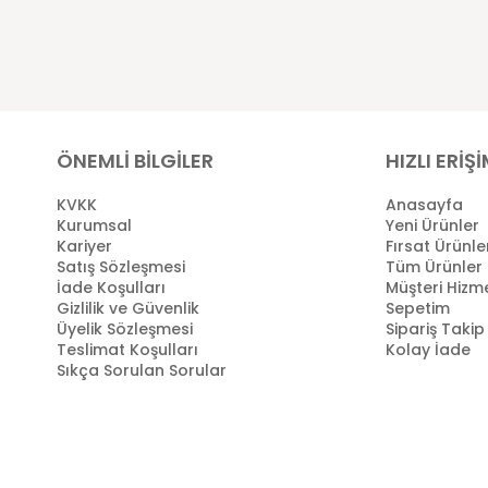
ÖNEMLİ BİLGİLER
HIZLI ERİŞ
KVKK
Anasayfa
Kurumsal
Yeni Ürünler
Kariyer
Fırsat Ürünle
Satış Sözleşmesi
Tüm Ürünler
İade Koşulları
Müşteri Hizme
Gizlilik ve Güvenlik
Sepetim
Üyelik Sözleşmesi
Sipariş Takip
Teslimat Koşulları
Kolay İade
Sıkça Sorulan Sorular