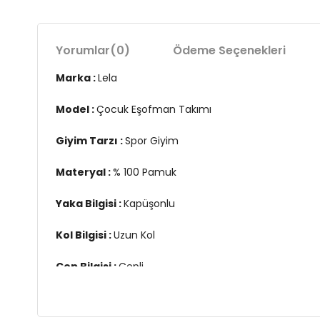
Yorumlar
(0)
Ödeme Seçenekleri
Marka :
Lela
Model :
Çocuk Eşofman Takımı
Giyim Tarzı :
Spor Giyim
Materyal :
% 100 Pamuk
Yaka Bilgisi :
Kapüşonlu
Kol Bilgisi :
Uzun Kol
Cep Bilgisi :
Cepli
Detay :
-Elastik bantlı bel ve paçalar