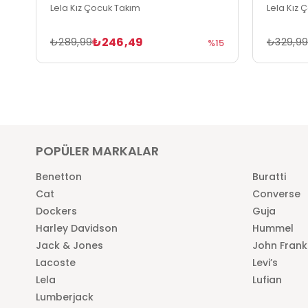
Lela Kız Çocuk Takım
Lela Kız 
₺246,49
₺289,99
₺329,9
%15
POPÜLER MARKALAR
Benetton
Buratti
Cat
Converse
Dockers
Guja
Harley Davidson
Hummel
Jack & Jones
John Frank
Lacoste
Levi’s
Lela
Lufian
Lumberjack