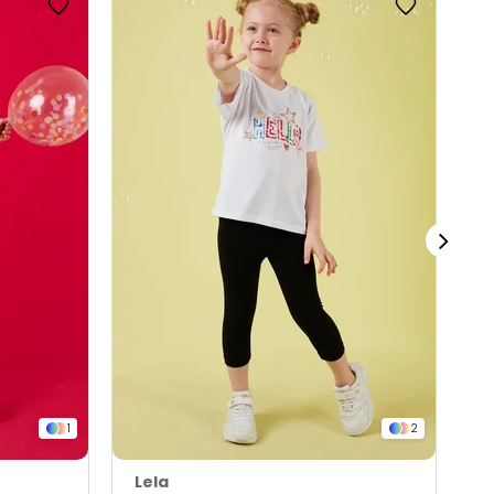
1
2
Lela
L