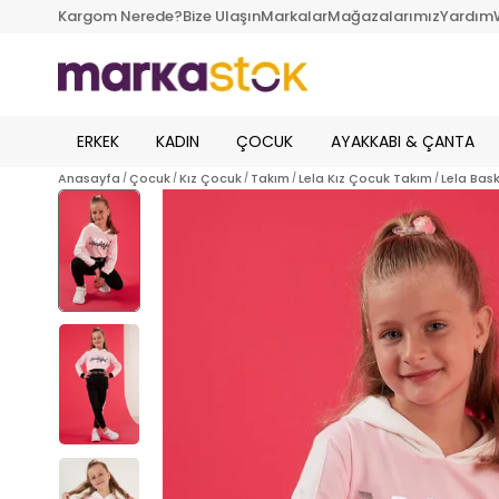
Kargom Nerede?
Bize Ulaşın
Markalar
Mağazalarımız
Yardım
ERKEK
KADIN
ÇOCUK
AYAKKABI & ÇANTA
Anasayfa
Çocuk
Kız Çocuk
Takım
Lela Kız Çocuk Takım
Lela Bas