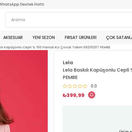
WhatsApp Destek Hattı
AKSESUAR
YENİ SEZON
FIRSAT ÜRÜNLERİ
ÇOK SATANL
kılı Kapüşonlu Cepli % 100 Pamuk Kız Çocuk Takım 59210207 PEMBE
Lela
Lela Baskılı Kapüşonlu Cepl
PEMBE
0.0
₺399,99