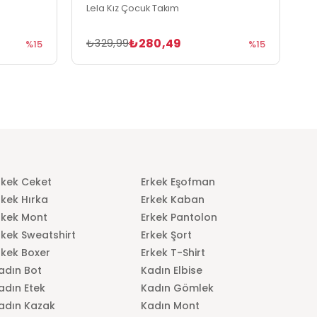
Lela Kız Çocuk Takım
L
₺280,49
₺329,99
₺
%15
%15
rkek Ceket
Erkek Eşofman
rkek Hırka
Erkek Kaban
rkek Mont
Erkek Pantolon
rkek Sweatshirt
Erkek Şort
rkek Boxer
Erkek T-Shirt
adın Bot
Kadın Elbise
adın Etek
Kadın Gömlek
adın Kazak
Kadın Mont