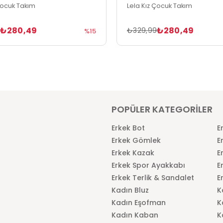
Çocuk Takım
Lela Kız Çocuk Takım
₺280,49
₺280,49
9
₺329,99
%15
POPÜLER KATEGORİLER
Erkek Bot
E
Erkek Gömlek
E
Erkek Kazak
E
Erkek Spor Ayakkabı
E
Erkek Terlik & Sandalet
E
Kadın Bluz
K
Kadın Eşofman
K
Kadın Kaban
K