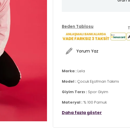
Ürün s
Beden Tablosu
T
Yorum Yaz
Marka :
Lela
Model :
Çocuk Eşofman Takımı
Giyim Tarzı :
Spor Giyim
Materyal :
% 100 Pamuk
Daha fazla göster
Yaka Bilgisi :
Kapüşonlu
Kol Bilgisi :
Uzun Kol