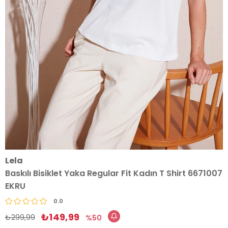
Lela
Baskılı Bisiklet Yaka Regular Fit Kadın T Shirt 6671007
EKRU
0.0
₺149,99
₺299,99
50