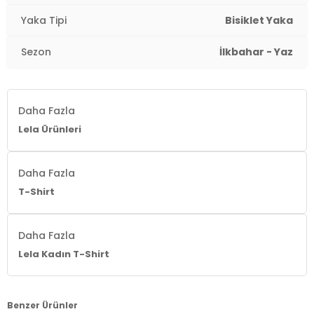
Kalıp Bilgisi:
Regular Fit
Yaka Tipi
Bisiklet Yaka
Yaş Grubu:
Yetişkin
Sezon
İlkbahar - Yaz
2DY6671007.69
Daha Fazla
Lela Ürünleri
Daha Fazla
T-Shirt
Daha Fazla
Lela Kadın T-Shirt
Benzer Ürünler