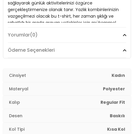
sağlayarak günlük aktivitelerinizi özgürce
Kol Tipi:
Kısa Kol
gerçekleştirmenize olanak tanır. Yazlık kombinlerinizin
Kalıp Bilgisi:
Regular Fit
vazgeçilmezi olacak bu t-shirt, her zaman şıklığı ve
rahatlığı bir arada arayan yetişkinler için mükemmel
Yaş Grubu:
Yetişkin
bir tercihtir.
2DY6671007.69
Yorumlar
(0)
Model:
T Shirt
Ödeme Seçenekleri
Giyim Tarzı:
Günlük/Casual
Desen:
Cinsiyet
Baskılı
Kadın
Mevsim:
Yazlık
Materyal
Polyester
Materyal:
%65 Polyester %35 Viskon
Kalıp
Regular Fit
Yaka Tipi:
Bisiklet Yaka
Desen
Baskılı
Kol Tipi:
Kısa Kol
Kol Tipi
Kısa Kol