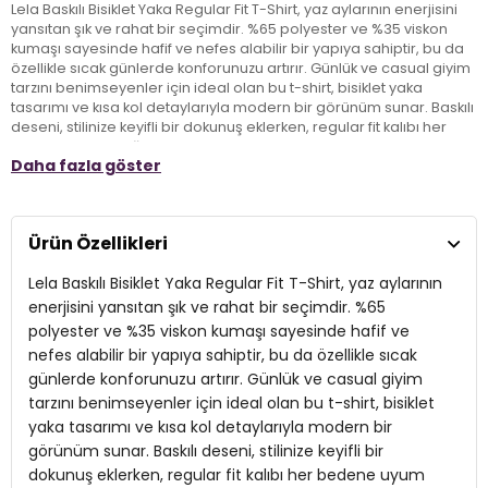
Lela Baskılı Bisiklet Yaka Regular Fit T-Shirt, yaz aylarının enerjisini
yansıtan şık ve rahat bir seçimdir. %65 polyester ve %35 viskon
kumaşı sayesinde hafif ve nefes alabilir bir yapıya sahiptir, bu da
özellikle sıcak günlerde konforunuzu artırır. Günlük ve casual giyim
tarzını benimseyenler için ideal olan bu t-shirt, bisiklet yaka
tasarımı ve kısa kol detaylarıyla modern bir görünüm sunar. Baskılı
deseni, stilinize keyifli bir dokunuş eklerken, regular fit kalıbı her
bedene uyum sağlayarak günlük aktivitelerinizi özgürce
Daha fazla göster
gerçekleştirmenize olanak tanır. Yazlık kombinlerinizin
vazgeçilmezi olacak bu t-shirt, her zaman şıklığı ve rahatlığı bir
arada arayan yetişkinler için mükemmel bir tercihtir.
Ürün Özellikleri
Model:
T Shirt
Lela Baskılı Bisiklet Yaka Regular Fit T-Shirt, yaz aylarının
Giyim Tarzı:
Günlük/Casual
enerjisini yansıtan şık ve rahat bir seçimdir. %65
polyester ve %35 viskon kumaşı sayesinde hafif ve
Desen:
Baskılı
nefes alabilir bir yapıya sahiptir, bu da özellikle sıcak
günlerde konforunuzu artırır. Günlük ve casual giyim
Mevsim:
Yazlık
tarzını benimseyenler için ideal olan bu t-shirt, bisiklet
Materyal:
%65 Polyester %35 Viskon
yaka tasarımı ve kısa kol detaylarıyla modern bir
görünüm sunar. Baskılı deseni, stilinize keyifli bir
Yaka Tipi:
Bisiklet Yaka
dokunuş eklerken, regular fit kalıbı her bedene uyum