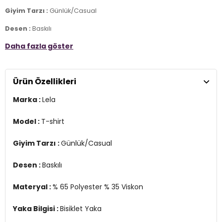
Giyim Tarzı :
Günlük/Casual
Desen :
Baskılı
Daha fazla göster
Materyal :
% 65 Polyester % 35 Viskon
Yaka Bilgisi :
Bisiklet Yaka
Ürün Özellikleri
Kol Bilgisi :
Kısa Kol
Marka :
Lela
Kalıp Bilgisi :
Regular Fit
Manken Ölçüsü :
&Boy : 1.75 cm / Göğüs : 81 cm / Bel : 62 cm /
Model :
T-shirt
Basen : 92 cm / Beden : S
Giyim Tarzı :
Günlük/Casual
Üretim Yeri :
Türkiye
2DY6671006.69
Desen :
Baskılı
Materyal :
% 65 Polyester % 35 Viskon
Yaka Bilgisi :
Bisiklet Yaka