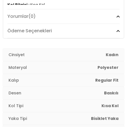
Kol Bilgisi :
Kısa Kol
Yorumlar
(0)
Kalıp Bilgisi :
Regular Fit
Manken Ölçüsü :
&Boy : 1.75 cm / Göğüs : 81 cm / Bel :
Ödeme Seçenekleri
62 cm / Basen : 92 cm / Beden : S
Üretim Yeri :
Türkiye
2DY6671006.69
Cinsiyet
Kadın
Materyal
Polyester
Kalıp
Regular Fit
Desen
Baskılı
Kol Tipi
Kısa Kol
Yaka Tipi
Bisiklet Yaka