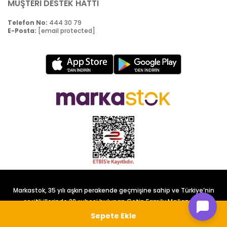
MÜŞTERİ DESTEK HATTI
Telefon No:
444 30 79
E-Posta:
[email protected]
Markastok, 35 yılı aşkın perakende geçmişine sahip ve Türkiye’nin
çeşitli illerinde 22 şubesi bulunan Çetin Family Mağazacılık
tarafından kurulmuştur.