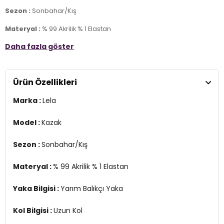
Sezon :
Sonbahar/Kış
Materyal :
% 99 Akrilik % 1 Elastan
Daha fazla göster
Yaka Bilgisi :
Yarım Balıkçı Yaka
Kol Bilgisi :
Uzun Kol
Ürün Özellikleri
Manken Ölçüsü :
Kilo : 52 kg / Boy : 1.79 cm / Göğüs : 81 cm / Bel :
60 cm / Basen : 90 cm / Beden : S-M
Marka :
Lela
YERLİ ÜRETİM
2DK6310003.415
Model :
Kazak
Sezon :
Sonbahar/Kış
Materyal :
% 99 Akrilik % 1 Elastan
Yaka Bilgisi :
Yarım Balıkçı Yaka
Kol Bilgisi :
Uzun Kol