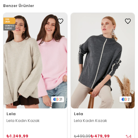
Benzer Ürünler
YENI
ÜRÜN
ÜCRETSIZ
KARGO
21
2
Lela
Lela
Lela Kadın Kazak
Lela Kadın Kazak
₺1.249,99
₺479,99
₺499,99
%4