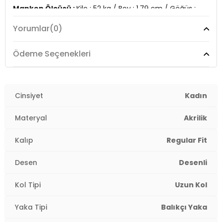
Manken Ölçüsü :
Kilo : 52 kg / Boy : 1.79 cm / Göğüs :
81 cm / Bel : 60 cm / Basen : 90 cm / Beden : S-M
Yorumlar
(0)
YERLİ ÜRETİM
2DK6310003.415
Ödeme Seçenekleri
Cinsiyet
Kadın
Materyal
Akrilik
Kalıp
Regular Fit
Desen
Desenli
Kol Tipi
Uzun Kol
Yaka Tipi
Balıkçı Yaka