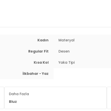
Yaş Grubu:
Yetişkin
Menşei:
Türkiye
2DY5865641.69
Kadın
Materyal
Regular Fit
Desen
Kısa Kol
Yaka Tipi
İlkbahar - Yaz
Daha Fazla
Bluz