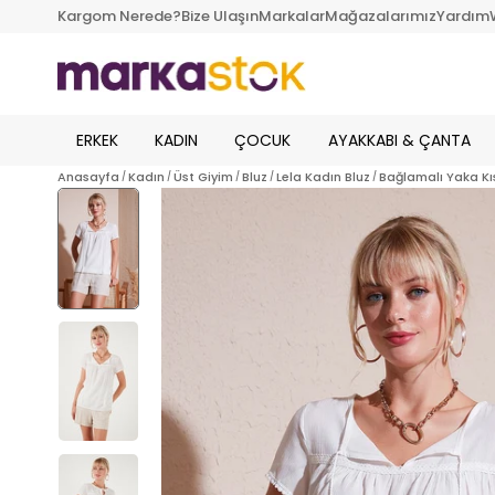
Kargom Nerede?
Bize Ulaşın
Markalar
Mağazalarımız
Yardım
ERKEK
KADIN
ÇOCUK
AYAKKABI & ÇANTA
Anasayfa
Kadın
Üst Giyim
Bluz
Lela Kadın Bluz
Bağlamalı Yaka Kıs