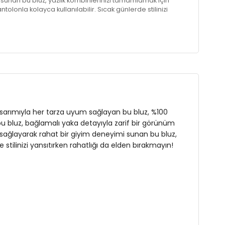
sunan bu bluz, yazlık kombinlerinizi tamamlamak için
ntolonla kolayca kullanılabilir. Sıcak günlerde stilinizi
ayın!
 tasarımıyla her tarza uyum sağlayan bu bluz, %100
bu bluz, bağlamalı yaka detayıyla zarif bir görünüm
 sağlayarak rahat bir giyim deneyimi sunan bu bluz,
 stilinizi yansıtırken rahatlığı da elden bırakmayın!