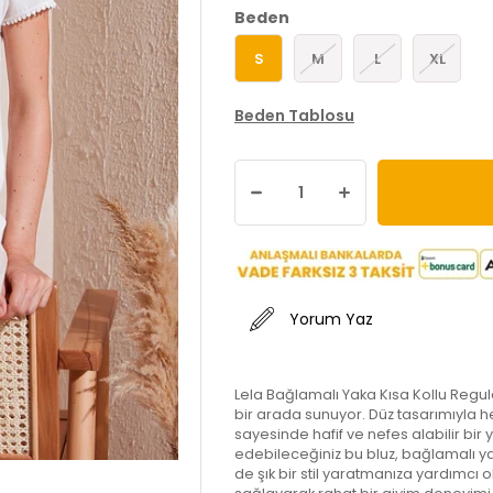
Beden
S
M
L
XL
Beden Tablosu
Yorum Yaz
Lela Bağlamalı Yaka Kısa Kollu Regular
bir arada sunuyor. Düz tasarımıyla h
sayesinde hafif ve nefes alabilir bir
edebileceğiniz bu bluz, bağlamalı y
de şık bir stil yaratmanıza yardımcı o