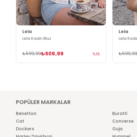
Lela
Lela
Lela Kadın Bluz
Lela Kadı
₺509,99
₺599,99
₺599,9
%15
POPÜLER MARKALAR
Benetton
Buratti
Cat
Converse
Dockers
Guja
Harley Davidson
Hummel