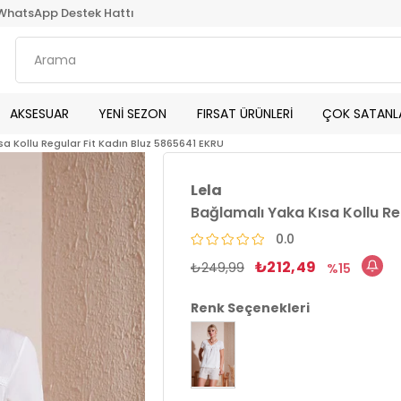
WhatsApp Destek Hattı
AKSESUAR
YENİ SEZON
FIRSAT ÜRÜNLERİ
ÇOK SATANL
a Kollu Regular Fit Kadın Bluz 5865641 EKRU
Lela
Bağlamalı Yaka Kısa Kollu Re
0.0
₺212,49
₺249,99
15
Renk Seçenekleri