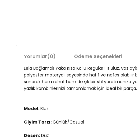
Yorumlar
(0)
Ödeme Seçenekleri
Lela Bağlamalı Yaka Kısa Kollu Regular Fit Bluz, yaz a
polyester materyali sayesinde hafif ve nefes alabilir
sunarak hem rahat hem de şık bir stil yaratmanıza yar
yazlık kombinlerinizi tamamlamak için ideal bir parça. s
Model:
Bluz
Giyim Tarzı:
Günlük/Casual
Desen:
Düz