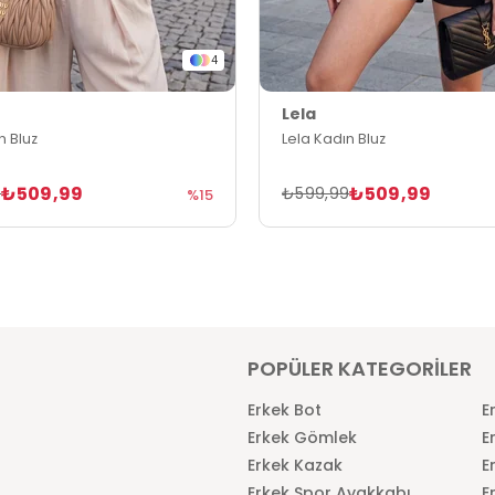
4
Lela
n Bluz
Lela Kadın Bluz
₺509,99
₺509,99
9
₺599,99
%15
POPÜLER KATEGORİLER
Erkek Bot
E
Erkek Gömlek
E
Erkek Kazak
E
Erkek Spor Ayakkabı
E