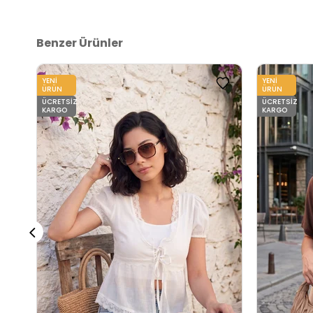
Benzer Ürünler
YENI
YENI
ÜRÜN
ÜRÜN
ÜCRETSIZ
ÜCRETSIZ
KARGO
KARGO