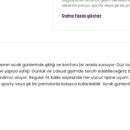
sağlayarak rahat bir giyim deneyimi 
ideal bir parça. sporty veya şık bir pa
yansıtırken rahatlığı da elden bırakm
Daha fazla göster
Model:
Bluz
Giyim Tarzı:
Günlük/Casual
Desen:
Düz
Mevsim:
Yazlık
ylarının sıcak günlerinde şıklığı ve konforu bir arada sunuyor. Düz
Materyal:
%100 Polyester
 bir yapıya sahip. Günlük ve casual giyimde tercih edebileceğiniz 
dımcı oluyor. Regular fit kalıbı sayesinde her vücut tipine uyum
Yaka Tipi:
Bağlamalı Yaka
porty veya şık bir pantolonla kolayca kullanılabilir. Sıcak günlerde
Kol Tipi:
Kısa Kol
Kumaş Tipi:
Belirtilmemiş
Boy:
Standart
Kalıp Bilgisi:
Regular Fit