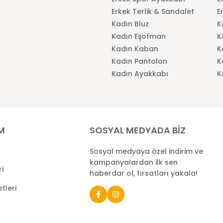
Erkek Terlik & Sandalet
E
Kadın Bluz
K
Kadın Eşofman
K
Kadın Kaban
K
Kadın Pantolon
K
Kadın Ayakkabı
K
İM
SOSYAL MEDYADA BİZ
Sosyal medyaya özel indirim ve
kampanyalardan ilk sen
ri
haberdar ol, fırsatları yakala!
tleri