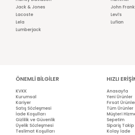
Jack & Jones
John Frank
Lacoste
Levi’s
Lela
Lufian
Lumberjack
ÖNEMLİ BİLGİLER
HIZLI ERİŞ
KVKK
Anasayfa
Kurumsal
Yeni Ürünler
Kariyer
Fırsat Ürünle
Satış Sözleşmesi
Tüm Ürünler
İade Koşulları
Müşteri Hizme
Gizlilik ve Güvenlik
Sepetim
Üyelik Sözleşmesi
Sipariş Takip
Teslimat Koşulları
Kolay İade