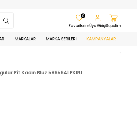
0
Favorilerim
Üye Girişi
Sepetim
AR
MARKALAR
MARKA SERİLERİ
KAMPANYALAR
gular Fit Kadın Bluz 5865641 EKRU