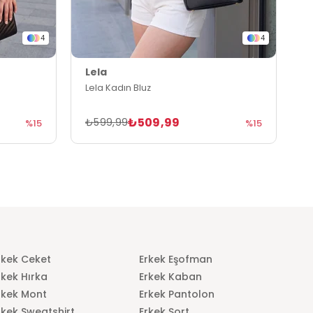
4
4
Lela
L
Lela Kadın Bluz
L
₺509,99
₺599,99
₺
%15
%15
rkek Ceket
Erkek Eşofman
rkek Hırka
Erkek Kaban
rkek Mont
Erkek Pantolon
rkek Sweatshirt
Erkek Şort