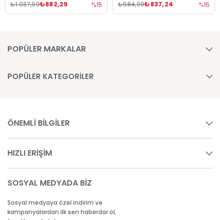
₺882,29
₺837,24
₺1.037,99
₺984,99
%15
%15
POPÜLER MARKALAR
POPÜLER KATEGORİLER
ÖNEMLİ BİLGİLER
HIZLI ERİŞİM
SOSYAL MEDYADA BİZ
Sosyal medyaya özel indirim ve
kampanyalardan ilk sen haberdar ol,