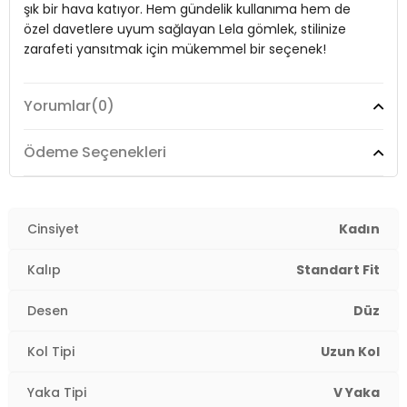
şık bir hava katıyor. Hem gündelik kullanıma hem de
Kalıp Bilgisi:
Standart Fit
özel davetlere uyum sağlayan Lela gömlek, stilinize
zarafeti yansıtmak için mükemmel bir seçenek!
Yaş Grubu:
Yetişkin
Detaylar:
Bağlama Detaylı
Yorumlar
(0)
2DY611BZ0047.198
Model:
Gömlek
Desen:
Düz
Ödeme Seçenekleri
Materyal:
%100 Polyester
Yaka Tipi:
Cinsiyet
V Yaka
Kadın
Kol Tipi:
Uzun Kol
Kalıp
Standart Fit
Uzunluk:
Regular
Desen
Düz
Kalınlık:
İnce
Kol Tipi
Uzun Kol
Kalıp Bilgisi:
Standart Fit
Yaka Tipi
V Yaka