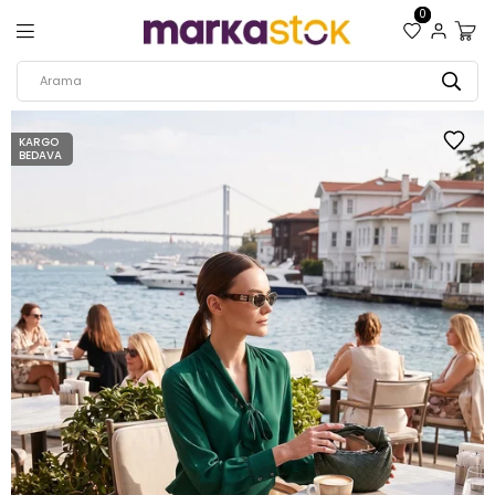
0
KARGO
BEDAVA