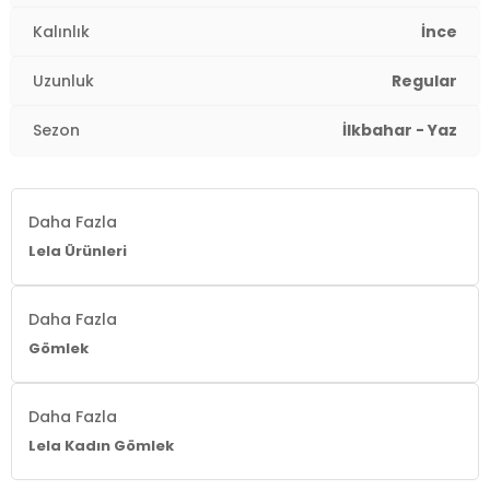
Yaş Grubu:
Yetişkin
Kalınlık
İnce
Detaylar:
Bağlama Detaylı
Uzunluk
Regular
2DY611BZ0047.198
Sezon
İlkbahar - Yaz
Daha Fazla
Lela Ürünleri
Daha Fazla
Gömlek
Daha Fazla
Lela Kadın Gömlek