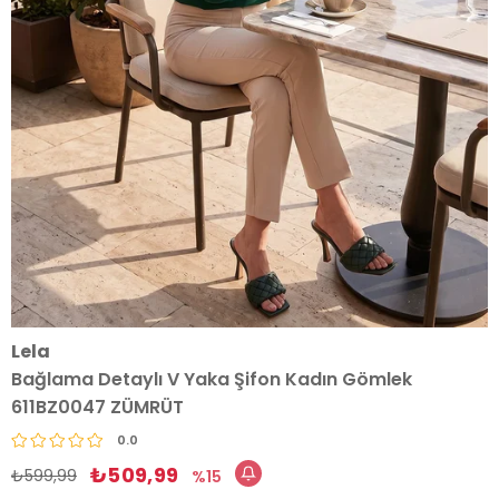
Lela
Bağlama Detaylı V Yaka Şifon Kadın Gömlek
611BZ0047 ZÜMRÜT
0.0
₺509,99
₺599,99
15