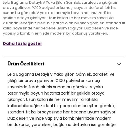
Lela Bağlama Detaylı V Yaka Şifon Gömlek, zarafeti ve şıklığı bir
araya getiriyor. %100 polyester kumaşı sayesinde ferah bir his
sunan bu gömlek, V yaka tasarımıyla boyun hattınızı zarif bir
şekilde ortaya çıkarıyor. Uzun kolları ile her mevsim rahatlıkla
kullanabileceğiniz ideal bir parça olan bu şifon gömlek, standart fit
kalıbı sayesinde her bedene uyum sağlıyor. Düz desen ve ince
yapısıyla kombinlerinizde modern bir dokunuş yaratırken,
bağlama detayları ise gömleğe şık bir hava katıyor. Hem gündelik
Daha fazla göster
kullanıma hem de özel davetlere uyum sağlayan Lela gömlek,
stilinize zarafeti yansıtmak için mükemmel bir seçenek!
Ürün Özellikleri
Model:
Gömlek
Lela Bağlama Detaylı V Yaka Şifon Gömlek, zarafeti ve
Desen:
Düz
şıklığı bir araya getiriyor. %100 polyester kumaşı
Materyal:
%100 Polyester
sayesinde ferah bir his sunan bu gömlek, V yaka
tasarımıyla boyun hattınızı zarif bir şekilde ortaya
Yaka Tipi:
V Yaka
çıkarıyor. Uzun kolları ile her mevsim rahatlıkla
Kol Tipi:
kullanabileceğiniz ideal bir parça olan bu şifon gömlek,
Uzun Kol
standart fit kalıbı sayesinde her bedene uyum sağlıyor.
Uzunluk:
Regular
Düz desen ve ince yapısıyla kombinlerinizde modern
bir dokunuş yaratırken, bağlama detayları ise gömleğe
Kalınlık:
İnce