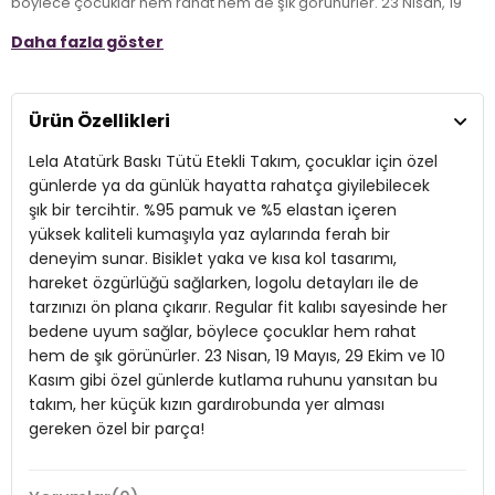
böylece çocuklar hem rahat hem de şık görünürler. 23 Nisan, 19
Mayıs, 29 Ekim ve 10 Kasım gibi özel günlerde kutlama ruhunu
Daha fazla göster
yansıtan bu takım, her küçük kızın gardırobunda yer alması
gereken özel bir parça!
Ürün Özellikleri
Model:
Takım
Lela Atatürk Baskı Tütü Etekli Takım, çocuklar için özel
Giyim Tarzı:
Günlük/Özel Gün/Ofis
günlerde ya da günlük hayatta rahatça giyilebilecek
Desen:
Logolu
şık bir tercihtir. %95 pamuk ve %5 elastan içeren
yüksek kaliteli kumaşıyla yaz aylarında ferah bir
Mevsim:
Yazlık
deneyim sunar. Bisiklet yaka ve kısa kol tasarımı,
Materyal:
hareket özgürlüğü sağlarken, logolu detayları ile de
%95 PAMUK %5 ELESTAN
tarzınızı ön plana çıkarır. Regular fit kalıbı sayesinde her
Yaka Tipi:
Bisiklet Yaka
bedene uyum sağlar, böylece çocuklar hem rahat
hem de şık görünürler. 23 Nisan, 19 Mayıs, 29 Ekim ve 10
Kol Tipi:
Kısa Kol
Kasım gibi özel günlerde kutlama ruhunu yansıtan bu
Kumaş Tipi:
Belirtilmemiş
takım, her küçük kızın gardırobunda yer alması
gereken özel bir parça!
Boy:
Standart
Kalıp Bilgisi:
Regular Fit