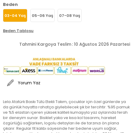
Beden
03-04 Yaş
05-06 Yaş
07-08 Yaş
Beden Tablosu
Tahmini Kargoya Teslim
:
10 Ağustos 2026 Pazartesi
Yorum Yaz
Lela Atatürk Baskı Tütü Etekli Takım, çocuklar için özel günlerde ya
da günlük hayatta rahatça giyilebilecek şık bir tercihtir. %95 pamuk
ve %5 elastan içeren yüksek kaliteli kumaşıyla yaz aylarında ferah
bir deneyim sunar. Bisiklet yaka ve kısa kol tasarımı, hareket
özgürlüğü sağlarken, logolu detayları ile de tarzınızı ön plana
çıkarır. Regular fit kalıbı sayesinde her bedene uyum sağlar,