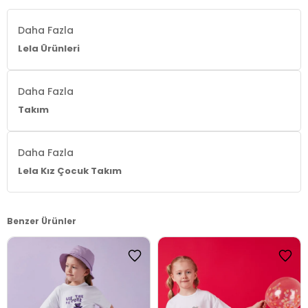
Menşei:
Türkiye
Daha Fazla
4DY26212022.25
Lela Ürünleri
Daha Fazla
Takım
Daha Fazla
Lela Kız Çocuk Takım
Benzer Ürünler