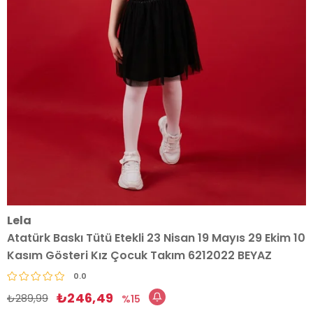
Lela
Atatürk Baskı Tütü Etekli 23 Nisan 19 Mayıs 29 Ekim 10
Kasım Gösteri Kız Çocuk Takım 6212022 BEYAZ
0.0
₺246,49
₺289,99
15