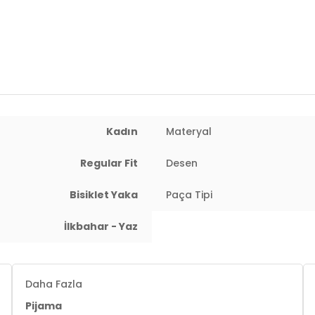
Kalıp Bilgisi:
Regular Fit
Yaş Grubu:
Yetişkin
Menşei:
Türkiye
2DY65790784.10
Kadın
Materyal
Regular Fit
Desen
Bisiklet Yaka
Paça Tipi
İlkbahar - Yaz
Daha Fazla
Pijama