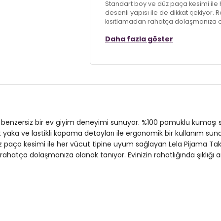
Standart boy ve düz paça kesimi ile 
desenli yapısı ile de dikkat çekiyor.
kısıtlamadan rahatça dolaşmanıza olan
Pijama Takımı tam size göre!
Daha fazla göster
Model:
Pijama Takımı
Giyim Tarzı:
Ev Giyim/Gecelik
Desen:
Desenli
Materyal:
% 100 Pamuk
ren benzersiz bir ev giyim deneyimi sunuyor. %100 pamuklu kumaşı 
Yaka Tipi:
Bisiklet Yaka
let yaka ve lastikli kapama detayları ile ergonomik bir kullanım sun
 paça kesimi ile her vücut tipine uyum sağlayan Lela Pijama Takımı
Kapama Şekli:
Lastikli
hatça dolaşmanıza olanak tanıyor. Evinizin rahatlığında şıklığı a
Kol Boyu:
Kısa Kol
Kumaş Tipi:
Örme
Boy:
Standart
Paça Tipi:
Düz Paça