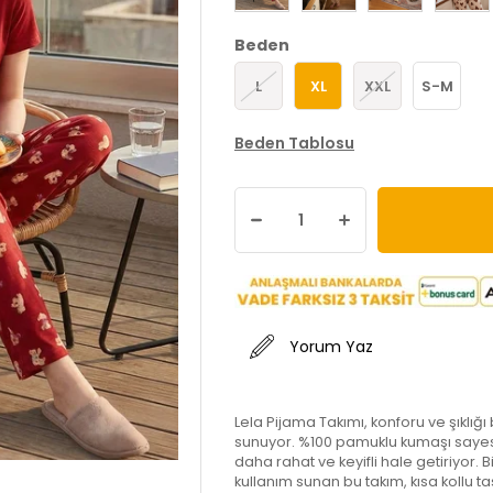
Beden
L
XL
XXL
S-M
Beden Tablosu
Yorum Yaz
Lela Pijama Takımı, konforu ve şıklığ
sunuyor. %100 pamuklu kumaşı sayesi
daha rahat ve keyifli hale getiriyor. 
kullanım sunan bu takım, kısa kollu ta