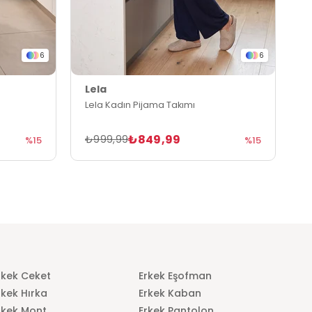
6
6
Lela
L
Lela Kadın Pijama Takımı
L
₺849,99
₺999,99
₺
%15
%15
rkek Ceket
Erkek Eşofman
rkek Hırka
Erkek Kaban
rkek Mont
Erkek Pantolon