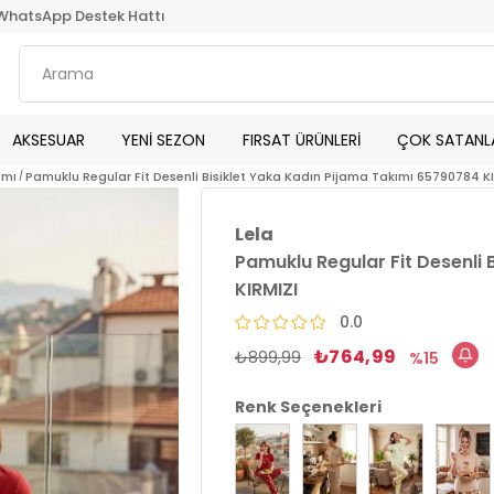
WhatsApp Destek Hattı
AKSESUAR
YENİ SEZON
FIRSAT ÜRÜNLERİ
ÇOK SATANL
ımı
Pamuklu Regular Fit Desenli Bisiklet Yaka Kadın Pijama Takımı 65790784 K
Lela
Pamuklu Regular Fit Desenli 
KIRMIZI
0.0
₺764,99
₺899,99
15
Renk Seçenekleri