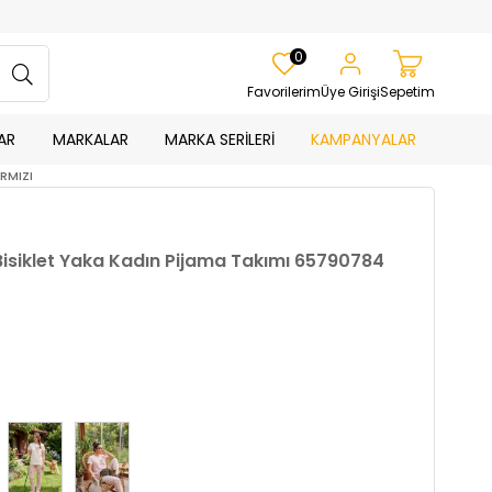
0
Favorilerim
Üye Girişi
Sepetim
AR
MARKALAR
MARKA SERİLERİ
KAMPANYALAR
IRMIZI
Bisiklet Yaka Kadın Pijama Takımı 65790784