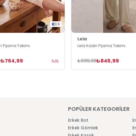
6
Lela
n Pijama Takımı
Lela Kadın Pijama Takımı
₺764,99
₺849,99
9
₺999,99
%15
POPÜLER KATEGORİLER
Erkek Bot
E
Erkek Gömlek
E
Erkek Kazak
E