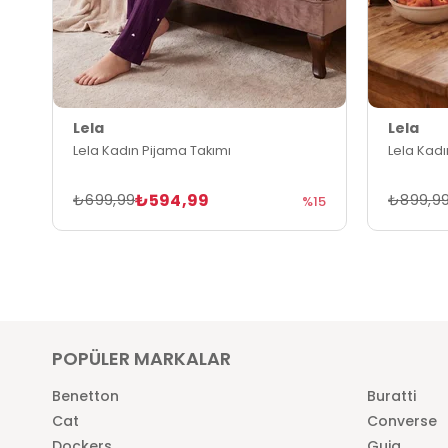
Lela
Lela
Lela Kadın Pijama Takımı
Lela Kadı
₺594,99
₺699,99
₺899,9
%15
POPÜLER MARKALAR
Benetton
Buratti
Cat
Converse
Dockers
Guja