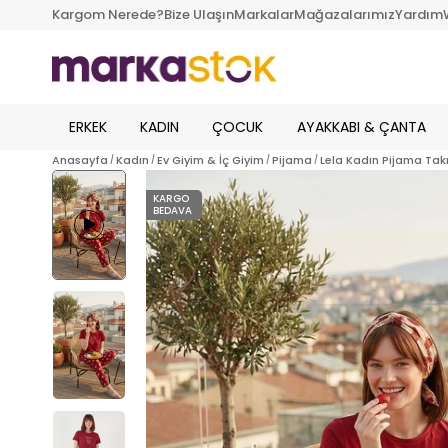
Kargom Nerede?
Bize Ulaşın
Markalar
Mağazalarımız
Yardım
ERKEK
KADIN
ÇOCUK
AYAKKABI & ÇANTA
Anasayfa
Kadın
Ev Giyim & İç Giyim
Pijama
Lela Kadın Pijama Tak
KARGO
BEDAVA