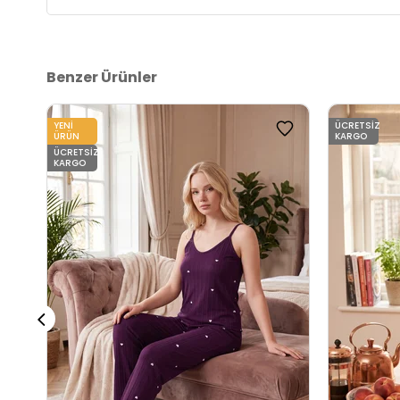
Menşei:
Türkiye
2DY65790784.10
Benzer Ürünler
YENI
ÜCRETSIZ
ÜRÜN
KARGO
ÜCRETSIZ
KARGO