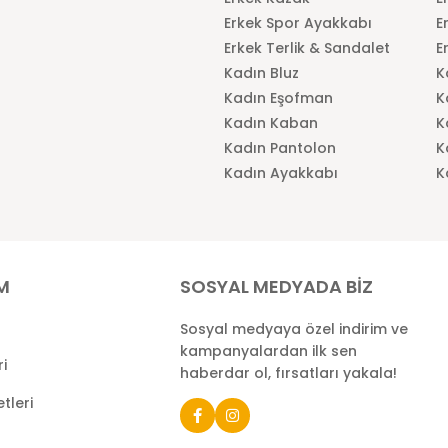
Erkek Spor Ayakkabı
E
Erkek Terlik & Sandalet
E
Kadın Bluz
K
Kadın Eşofman
K
Kadın Kaban
K
Kadın Pantolon
K
Kadın Ayakkabı
K
İM
SOSYAL MEDYADA BİZ
Sosyal medyaya özel indirim ve
kampanyalardan ilk sen
ri
haberdar ol, fırsatları yakala!
tleri