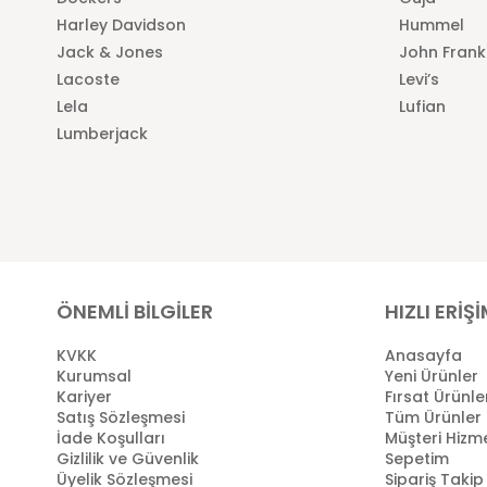
Harley Davidson
Hummel
Jack & Jones
John Frank
Lacoste
Levi’s
Lela
Lufian
Lumberjack
ÖNEMLİ BİLGİLER
HIZLI ERİŞ
KVKK
Anasayfa
Kurumsal
Yeni Ürünler
Kariyer
Fırsat Ürünle
Satış Sözleşmesi
Tüm Ürünler
İade Koşulları
Müşteri Hizme
Gizlilik ve Güvenlik
Sepetim
Üyelik Sözleşmesi
Sipariş Takip