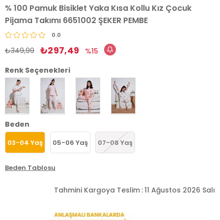
% 100 Pamuk Bisiklet Yaka Kısa Kollu Kız Çocuk
Pijama Takımı 6651002 ŞEKER PEMBE
0.0
₺297,49
₺349,99
15
Renk Seçenekleri
Beden
03-04 Yaş
05-06 Yaş
07-08 Yaş
Beden Tablosu
Tahmini Kargoya Teslim
:
11 Ağustos 2026 Salı