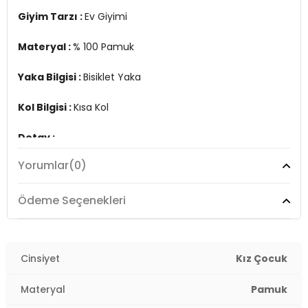
4DY26651002.4139
Giyim Tarzı :
Ev Giyimi
Materyal :
% 100 Pamuk
Yaka Bilgisi :
Bisiklet Yaka
Kol Bilgisi :
Kısa Kol
Detay :
-Regular fit
Yorumlar
(0)
-Elastik bel ve paçalar
-Mankenin giydiği beden 09-10 yaş
Ödeme Seçenekleri
Üretim Yeri :
Türkiye
4DY26651002.4139
Cinsiyet
Kız Çocuk
Materyal
Pamuk