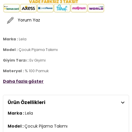
Yorum Yaz
Marka :
Lela
Model :
Çocuk Pijama Takımı
Giyim Tarzı :
Ev Giyimi
Materyal :
% 100 Pamuk
Daha fazla göster
Yaka Bilgisi :
Bisiklet Yaka
Kol Bilgisi :
Kısa Kol
Ürün Özellikleri
Detay :
-Regular fit
Marka :
Lela
-Elastik bel ve paçalar
-Mankenin giydiği beden 09-10 yaş
Model :
Çocuk Pijama Takımı
Üretim Yeri :
Türkiye