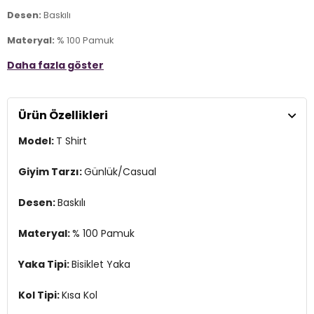
Desen:
Baskılı
Materyal:
% 100 Pamuk
Daha fazla göster
Yaka Tipi:
Bisiklet Yaka
Kol Tipi:
Kısa Kol
Ürün Özellikleri
Kumaş Tipi:
Belirtilmemiş
Model:
T Shirt
Boy:
Standart
Kalıp Bilgisi:
Regular Fit
Giyim Tarzı:
Günlük/Casual
Yaş Grubu:
Yetişkin
Desen:
Baskılı
Menşei:
Türkiye
3DE1L231716499.24
Materyal:
% 100 Pamuk
Yaka Tipi:
Bisiklet Yaka
Kol Tipi:
Kısa Kol