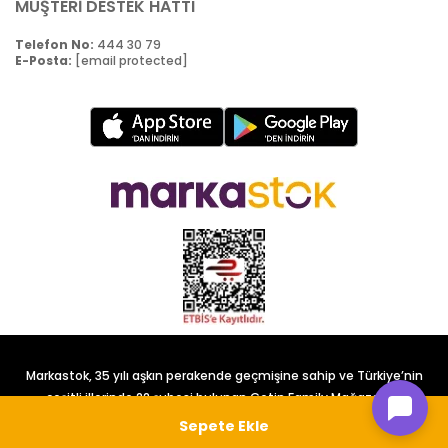
MÜŞTERİ DESTEK HATTI
Telefon No:
444 30 79
E-Posta:
[email protected]
Markastok, 35 yılı aşkın perakende geçmişine sahip ve Türkiye’nin
çeşitli illerinde 22 şubesi bulunan Çetin Family Mağazacılık
tarafından kurulmuştur.