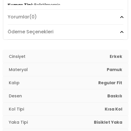
Kumaş Tipi:
Belirtilmemiş
Yorumlar
(0)
Boy:
Standart
Kalıp Bilgisi:
Regular Fit
Ödeme Seçenekleri
Yaş Grubu:
Yetişkin
Menşei:
Cinsiyet
Türkiye
Erkek
3DE1L231716499.24
Materyal
Pamuk
Kalıp
Regular Fit
Desen
Baskılı
Kol Tipi
Kısa Kol
Yaka Tipi
Bisiklet Yaka